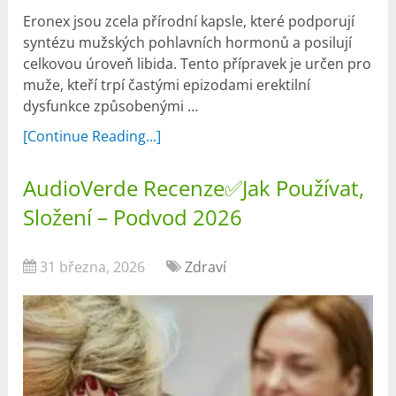
Eronex jsou zcela přírodní kapsle, které podporují
syntézu mužských pohlavních hormonů a posilují
celkovou úroveň libida. Tento přípravek je určen pro
muže, kteří trpí častými epizodami erektilní
dysfunkce způsobenými …
[Continue Reading...]
AudioVerde Recenze✅Jak Používat,
Složení – Podvod 2026
31 března, 2026
Zdraví