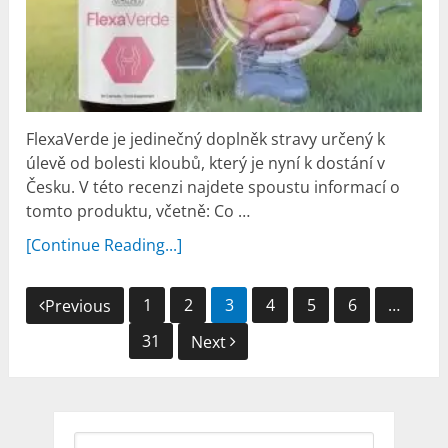
FlexaVerde je jedinečný doplněk stravy určený k
úlevě od bolesti kloubů, který je nyní k dostání v
Česku. V této recenzi najdete spoustu informací o
tomto produktu, včetně: Co …
[Continue Reading...]
Navigace
1
2
3
4
5
6
…
Previous
pro
31
Next
příspěvky