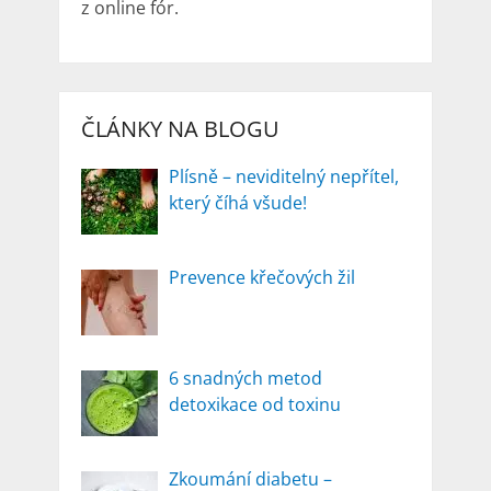
z online fór.
ČLÁNKY NA BLOGU
Plísně – neviditelný nepřítel,
který číhá všude!
Prevence křečových žil
6 snadných metod
detoxikace od toxinu
Zkoumání diabetu –