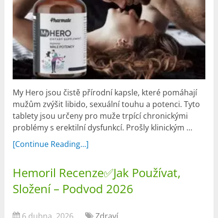
My Hero jsou čistě přírodní kapsle, které pomáhají
mužům zvýšit libido, sexuální touhu a potenci. Tyto
tablety jsou určeny pro muže trpící chronickými
problémy s erektilní dysfunkcí. Prošly klinickým …
[Continue Reading...]
Hemoril Recenze✅Jak Používat,
Složení – Podvod 2026
6 dubna, 2026
Zdraví