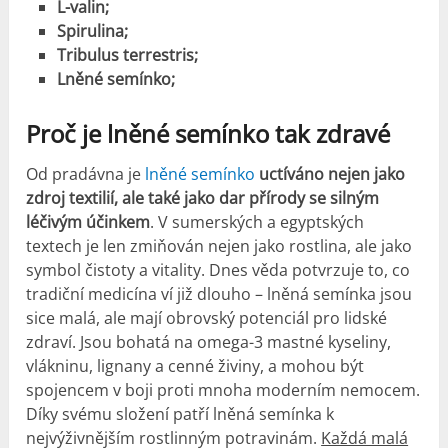
L-valin;
Spirulina;
Tribulus terrestris;
Lněné semínko;
Proč je lněné semínko tak zdravé
Od pradávna je
lněné semínko
uctíváno nejen jako
zdroj textilií, ale také jako dar přírody se silným
léčivým účinkem
. V sumerských a egyptských
textech je len zmiňován nejen jako rostlina, ale jako
symbol čistoty a vitality. Dnes věda potvrzuje to, co
tradiční medicína ví již dlouho – lněná semínka jsou
sice malá, ale mají obrovský potenciál pro lidské
zdraví. Jsou bohatá na omega-3 mastné kyseliny,
vlákninu, lignany a cenné živiny, a mohou být
spojencem v boji proti mnoha moderním nemocem.
Díky svému složení patří lněná semínka k
nejvýživnějším rostlinným potravinám.
Každá malá