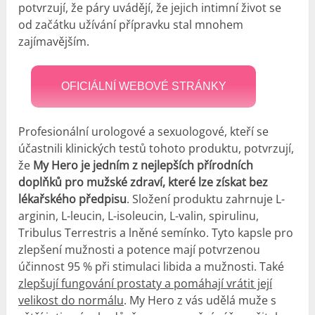
potvrzují, že páry uvádějí, že jejich intimní život se
od začátku užívání přípravku stal mnohem
zajímavějším.
OFICIÁLNÍ WEBOVÉ STRÁNKY
Profesionální urologové a sexuologové, kteří se
účastnili klinických testů tohoto produktu, potvrzují,
že
My Hero je jedním z nejlepších přírodních
doplňků pro mužské zdraví, které lze získat bez
lékařského předpisu
. Složení produktu zahrnuje L-
arginin, L-leucin, L-isoleucin, L-valin, spirulinu,
Tribulus Terrestris a lněné semínko. Tyto kapsle pro
zlepšení mužnosti a potence mají potvrzenou
účinnost 95 % při stimulaci libida a mužnosti. Také
zlepšují fungování prostaty a pomáhají vrátit její
velikost do normálu
. My Hero z vás udělá muže s