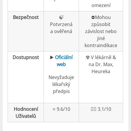
omezení
Bezpečnost
🍃
⛔️Mohou
Potvrzená
způsobit
a ověřená
závislost nebo
jiné
kontraindikace
Dostupnost
▶️
Oficiální
☢️ V lékárně &
web
na Dr. Max,
Heureka
Nevyžaduje
lékařský
předpis
Hodnocení
⭐️ 9.6/10
👎🏼 3.1/10
Uživatelů