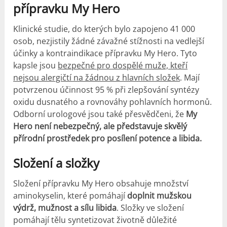
přípravku My Hero
Klinické studie, do kterých bylo zapojeno 41 000
osob, nezjistily žádné závažné stížnosti na vedlejší
účinky a kontraindikace přípravku My Hero. Tyto
kapsle jsou
bezpečné pro dospělé muže, kteří
nejsou alergičtí na žádnou z hlavních složek
. Mají
potvrzenou účinnost 95 % při zlepšování syntézy
oxidu dusnatého a rovnováhy pohlavních hormonů.
Odborní urologové jsou také přesvědčeni, že
My
Hero není nebezpečný, ale představuje skvělý
přírodní prostředek pro posílení potence a libida.
Složení a složky
Složení přípravku My Hero obsahuje množství
aminokyselin, které pomáhají
doplnit mužskou
výdrž, mužnost a sílu libida
. Složky ve složení
pomáhají tělu syntetizovat životně důležité