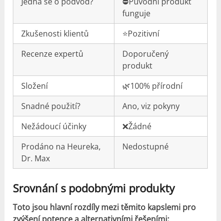
Jedná se o podvod?
⛔️Původní produkt
funguje
Zkušenosti klientů
⭐️Pozitivní
Recenze expertů
Doporučený
produkt
Složení
🌿100% přírodní
Snadné použití?
Ano, viz pokyny
Nežádoucí účinky
❌Žádné
Prodáno na Heureka,
Nedostupné
Dr. Max
Srovnání s podobnými produkty
Toto jsou hlavní rozdíly mezi těmito kapslemi pro
zvýšení potence a alternativními řešeními: