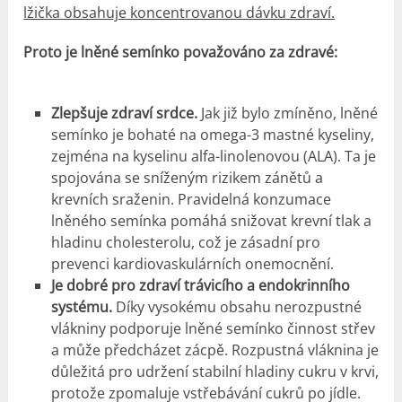
lžička obsahuje koncentrovanou dávku zdraví.
Proto je lněné semínko považováno za zdravé:
Zlepšuje zdraví srdce.
Jak již bylo zmíněno, lněné
semínko je bohaté na omega-3 mastné kyseliny,
zejména na kyselinu alfa-linolenovou (ALA). Ta je
spojována se sníženým rizikem zánětů a
krevních sraženin. Pravidelná konzumace
lněného semínka pomáhá snižovat krevní tlak a
hladinu cholesterolu, což je zásadní pro
prevenci kardiovaskulárních onemocnění.
Je dobré pro zdraví trávicího a endokrinního
systému.
Díky vysokému obsahu nerozpustné
vlákniny podporuje lněné semínko činnost střev
a může předcházet zácpě. Rozpustná vláknina je
důležitá pro udržení stabilní hladiny cukru v krvi,
protože zpomaluje vstřebávání cukrů po jídle.