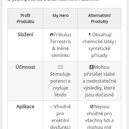
Profil
My Hero
Alternativní
Produktu
Produkty
Složení
☘️Tribulus
💊Obsahují
Terrestris
chemické látky i
& lněné
syntetické
semínko
přísady
Účinnost
👍🏼
🩻Mohou
Stimuluje
přinášet slabé
potenci a
a nedostatečné
zvyšuje
výsledky, které
libido
jsou dočasné
Aplikace
✅Vhodné
🚫Nejsou
pro
vhodné pro
erektilní
všechny lidi a
dysfunkci
mohou mít