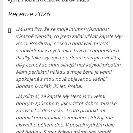
Recenze 2026
„Musím říct, že se moje intimní výkonnost
výrazně zlepšila, co jsem začal užívat kapsle My
Hero. Prodlužují erekci a dodávají mi větší
sebevědomí v mých milostných schopnostech.
Pilulky také zvyšují mou denní energii a vitalitu,
díky čemuž se cítím silnější než kdykoli předtím.
Mám perfektní náladu a moje žena je velmi
spokojená s mou nově objevenou vášní.“
Bohdan Dvořák, 35 let, Praha;
„Myslím si, že kapsle My Hero jsou velmi
dobrým způsobem, jak udržet dobré mužské
zdraví v každém věku. Tento produkt mi
obnovil hormonální rovnováhu. Udržují mě
aktivního během dne. V posteli vydržím déle
než hodinu. S manželkou máme sex téměř