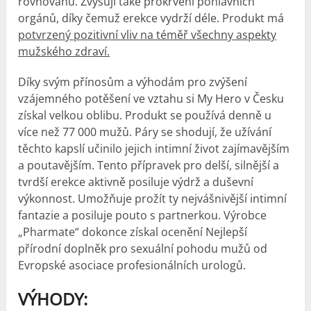
rovnováhu. Zvyšují také prokrvení pohlavních
orgánů, díky čemuž erekce vydrží déle. Produkt má
potvrzený pozitivní vliv na téměř všechny aspekty
mužského zdraví.
Díky svým přínosům a výhodám pro zvýšení
vzájemného potěšení ve vztahu si My Hero v Česku
získal velkou oblibu. Produkt se používá denně u
více než 77 000 mužů. Páry se shodují, že užívání
těchto kapslí učinilo jejich intimní život zajímavějším
a poutavějším. Tento přípravek pro delší, silnější a
tvrdší erekce aktivně posiluje výdrž a duševní
výkonnost. Umožňuje prožít ty nejvášnivější intimní
fantazie a posiluje pouto s partnerkou. Výrobce
„Pharmate“ dokonce získal ocenění Nejlepší
přírodní doplněk pro sexuální pohodu mužů od
Evropské asociace profesionálních urologů.
VÝHODY: