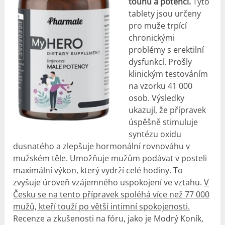
touhu a potenci.
Tyto
tablety jsou určeny
pro muže trpící
chronickými
problémy s erektilní
dysfunkcí. Prošly
klinickým testováním
na vzorku 41 000
osob. Výsledky
ukazují, že přípravek
úspěšně stimuluje
syntézu oxidu
dusnatého a zlepšuje hormonální rovnováhu v
mužském těle. Umožňuje mužům podávat v posteli
maximální výkon, který vydrží celé hodiny. To
zvyšuje úroveň vzájemného uspokojení ve vztahu.
V
Česku se na tento přípravek spoléhá více než 77 000
mužů, kteří touží po větší intimní spokojenosti.
Recenze a zkušenosti na fóru, jako je Modrý Koník,