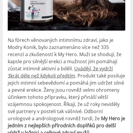
Na fórech věnovaných intimnímu zdraví, jako je
Modry Konik, bylo zaznamenáno více než 335
recenzí a zkušeností k My Hero. Muži se shodují, že
kapsle pro silnější erekci a mužnost jim pomáhají
zůstat intimně aktivní a bdělí.
Uvádějí, že vydrží
3krát déle než kdykoli předtím
. Produkt také posiluje
jejich intimní sebevědomí a pomáhá jim udržet silné
a pevné erekce. Ženy jsou rovněž velmi ohromeny
účinkem tohoto přípravku, který přináší větší
vzájemnou spokojenost. Říkají, že už roky neviděly
své partnery v posteli tak vášnivé. Odborní
urologové a andrologové rovněž tvrdí, že
My Hero je
jedním z nejlepších přírodních doplňků pro delší
výdrž v ložnici a celkové zdraví mužů.