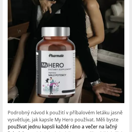
Podrobný návod k použití v příbalovém letáku jasně
vysvětluje, jak kapsle My Hero používat. Měli byste
používat jednu kapsli každé ráno a večer na lačný