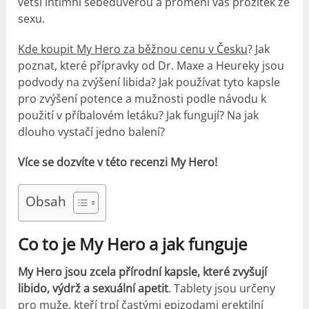
větší intimní sebedůvěrou a promění váš prožitek ze
sexu.
Kde koupit My Hero za běžnou cenu v Česku
? Jak
poznat, které přípravky od Dr. Maxe a Heureky jsou
podvody na zvýšení libida? Jak používat tyto kapsle
pro zvýšení potence a mužnosti podle návodu k
použití v příbalovém letáku? Jak fungují? Na jak
dlouho vystačí jedno balení?
Více se dozvíte v této recenzi My Hero!
Obsah
Co to je My Hero a jak funguje
My Hero jsou zcela přírodní kapsle, které zvyšují
libido, výdrž a sexuální apetit
. Tablety jsou určeny
pro muže, kteří trpí častými epizodami erektilní