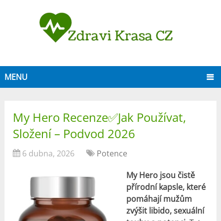
MENU
My Hero Recenze✅Jak Používat,
Složení – Podvod 2026
6 dubna, 2026
Potence
My Hero jsou čistě
přírodní kapsle, které
pomáhají mužům
zvýšit libido, sexuální