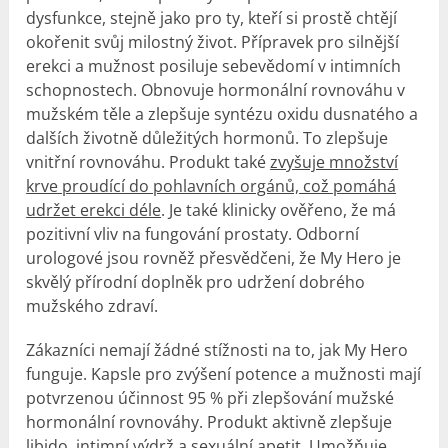
dysfunkce, stejně jako pro ty, kteří si prostě chtějí
okořenit svůj milostný život. Přípravek pro silnější
erekci a mužnost posiluje sebevědomí v intimních
schopnostech. Obnovuje hormonální rovnováhu v
mužském těle a zlepšuje syntézu oxidu dusnatého a
dalších životně důležitých hormonů. To zlepšuje
vnitřní rovnováhu. Produkt také
zvyšuje množství
krve proudící do pohlavních orgánů, což pomáhá
udržet erekci déle
. Je také klinicky ověřeno, že má
pozitivní vliv na fungování prostaty. Odborní
urologové jsou rovněž přesvědčeni, že My Hero je
skvělý přírodní doplněk pro udržení dobrého
mužského zdraví.
Zákazníci nemají žádné stížnosti na to, jak My Hero
funguje. Kapsle pro zvýšení potence a mužnosti mají
potvrzenou účinnost 95 % při zlepšování mužské
hormonální rovnováhy. Produkt aktivně zlepšuje
libido, intimní výdrž a sexuální apetit. Umožňuje