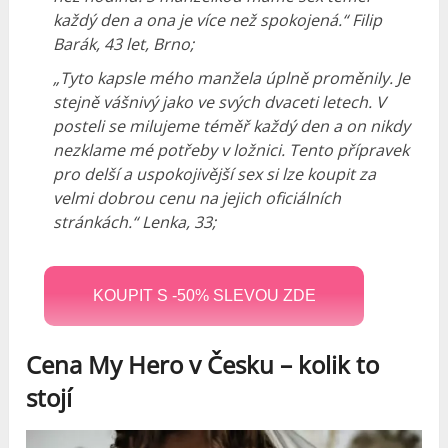
každý den a ona je více než spokojená.“ Filip
Barák, 43 let, Brno;
„Tyto kapsle mého manžela úplně proměnily. Je
stejně vášnivý jako ve svých dvaceti letech. V
posteli se milujeme téměř každý den a on nikdy
nezklame mé potřeby v ložnici. Tento přípravek
pro delší a uspokojivější sex si lze koupit za
velmi dobrou cenu na jejich oficiálních
stránkách.“ Lenka, 33;
KOUPIT S -50% SLEVOU ZDE
Cena My Hero v Česku – kolik to
stojí