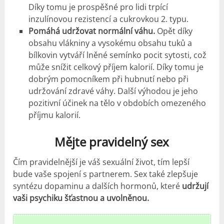
Díky tomu je prospěšné pro lidi trpící
inzulínovou rezistencí a cukrovkou 2. typu.
Pomáhá udržovat normální váhu.
Opět díky
obsahu vlákniny a vysokému obsahu tuků a
bílkovin vytváří lněné semínko pocit sytosti, což
může snížit celkový příjem kalorií. Díky tomu je
dobrým pomocníkem při hubnutí nebo při
udržování zdravé váhy. Další výhodou je jeho
pozitivní účinek na tělo v obdobích omezeného
příjmu kalorií.
Mějte pravidelný sex
Čím pravidelnější je váš sexuální život, tím lepší
bude vaše spojení s partnerem. Sex také zlepšuje
syntézu dopaminu a dalších hormonů, které
udržují
vaši psychiku šťastnou a uvolněnou.