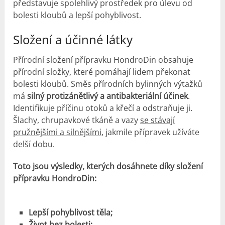
představuje spolehlivý prostředek pro úlevu od
bolesti kloubů a lepší pohyblivost.
Složení a účinné látky
Přírodní složení přípravku HondroDin obsahuje
přírodní složky, které pomáhají lidem překonat
bolesti kloubů. Směs přírodních bylinných výtažků
má
silný protizánětlivý a antibakteriální účinek
.
Identifikuje příčinu otoků a křečí a odstraňuje ji.
Šlachy, chrupavkové tkáně a vazy
se stávají
pružnějšími a silnějšími
, jakmile přípravek užíváte
delší dobu.
Toto jsou výsledky, kterých dosáhnete díky složení
přípravku HondroDin:
Lepší pohyblivost těla;
Život bez bolesti;