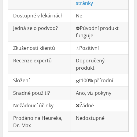
stránky
Dostupné v lékárnách
Ne
Jedná se o podvod?
⛔️Původní produkt
funguje
Zkušenosti klientů
⭐️Pozitivní
Recenze expertů
Doporučený
produkt
Složení
🌿100% přírodní
Snadné použití?
Ano, viz pokyny
Nežádoucí účinky
❌Žádné
Prodáno na Heureka,
Nedostupné
Dr. Max