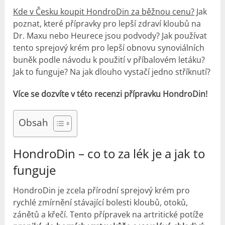
Kde v Česku koupit HondroDin za běžnou cenu?
Jak
poznat, které přípravky pro lepší zdraví kloubů na
Dr. Maxu nebo Heurece jsou podvody? Jak používat
tento sprejový krém pro lepší obnovu synoviálních
buněk podle návodu k použití v příbalovém letáku?
Jak to funguje? Na jak dlouho vystačí jedno stříknutí?
Více se dozvíte v této recenzi přípravku HondroDin!
Obsah
HondroDin – co to za lék je a jak to
funguje
HondroDin je zcela přírodní sprejový krém pro
rychlé zmírnění stávající bolesti kloubů, otoků,
zánětů a křečí. Tento přípravek na artritické potíže