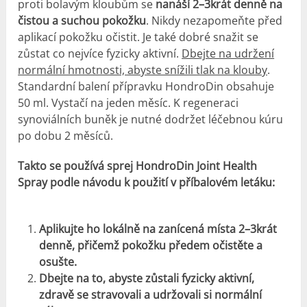
proti bolavým kloubům se
nanáší 2–3krát denně na
čistou a suchou pokožku
. Nikdy nezapomeňte před
aplikací pokožku očistit. Je také dobré snažit se
zůstat co nejvíce fyzicky aktivní.
Dbejte na udržení
normální hmotnosti, abyste snížili tlak na klouby
.
Standardní balení přípravku HondroDin obsahuje
50 ml. Vystačí na jeden měsíc. K regeneraci
synoviálních buněk je nutné dodržet léčebnou kúru
po dobu 2 měsíců.
Takto se používá sprej HondroDin Joint Health
Spray podle návodu k použití v příbalovém letáku:
Aplikujte ho lokálně na zanícená místa 2–3krát
denně, přičemž pokožku předem očistěte a
osušte.
Dbejte na to, abyste zůstali fyzicky aktivní,
zdravě se stravovali a udržovali si normální