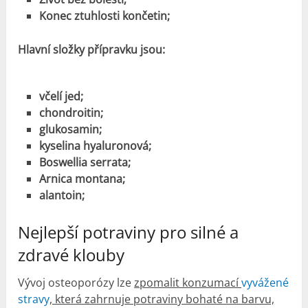
Konec ztuhlosti končetin;
Hlavní složky přípravku jsou:
včelí jed;
chondroitin;
glukosamin;
kyselina hyaluronová;
Boswellia serrata;
Arnica montana;
alantoin;
Nejlepší potraviny pro silné a
zdravé klouby
Vývoj osteoporózy lze
zpomalit konzumací
vyvážené
stravy
, která zahrnuje potraviny bohaté na barvu,