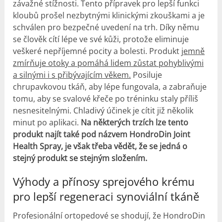
závažné stížnosti. Tento přípravek pro lepší funkci
kloubů prošel nezbytnými klinickými zkouškami a je
schválen pro bezpečné uvedení na trh. Díky němu
se člověk cítí lépe ve své kůži, protože eliminuje
veškeré nepříjemné pocity a bolesti. Produkt
jemně
zmírňuje otoky a pomáhá lidem zůstat pohyblivými
a silnými i s přibývajícím věkem.
Posiluje
chrupavkovou tkáň, aby lépe fungovala, a zabraňuje
tomu, aby se svalové křeče po tréninku staly příliš
nesnesitelnými. Chladivý účinek je cítit již několik
minut po aplikaci.
Na některých trzích lze tento
produkt najít také pod názvem HondroDin Joint
Health Spray, je však třeba vědět, že se jedná o
stejný produkt se stejným složením.
Výhody a přínosy sprejového krému
pro lepší regeneraci synoviální tkáně
Profesionální ortopedové se shodují, že HondroDin