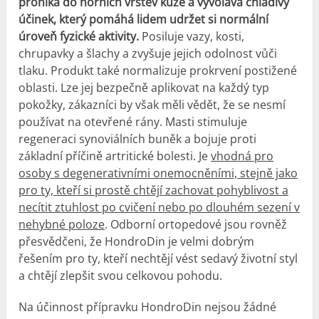
proniká do horních vrstev kůže a vyvolává chladivý
účinek, který pomáhá lidem udržet si normální
úroveň fyzické aktivity.
Posiluje vazy, kosti,
chrupavky a šlachy a zvyšuje jejich odolnost vůči
tlaku. Produkt také normalizuje prokrvení postižené
oblasti. Lze jej bezpečně aplikovat na každý typ
pokožky, zákazníci by však měli vědět, že se nesmí
používat na otevřené rány. Masti stimuluje
regeneraci synoviálních buněk a bojuje proti
základní příčině artritické bolesti. Je
vhodná pro
osoby s degenerativními onemocněními, stejně jako
pro ty, kteří si prostě chtějí zachovat pohyblivost a
necítit ztuhlost po cvičení nebo po dlouhém sezení v
nehybné poloze
. Odborní ortopedové jsou rovněž
přesvědčeni, že HondroDin je velmi dobrým
řešením pro ty, kteří nechtějí vést sedavý životní styl
a chtějí zlepšit svou celkovou pohodu.
Na účinnost přípravku HondroDin nejsou žádné