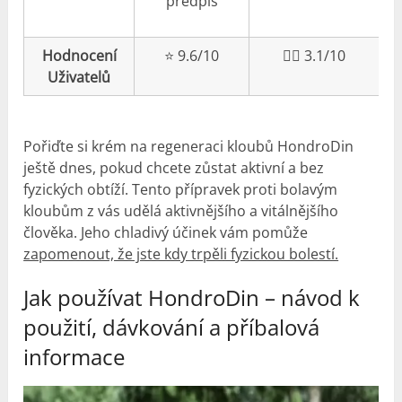
předpis
Hodnocení
⭐️ 9.6/10
👎🏼 3.1/10
Uživatelů
Pořiďte si krém na regeneraci kloubů HondroDin
ještě dnes, pokud chcete zůstat aktivní a bez
fyzických obtíží. Tento přípravek proti bolavým
kloubům z vás udělá aktivnějšího a vitálnějšího
člověka. Jeho chladivý účinek vám pomůže
zapomenout, že jste kdy trpěli fyzickou bolestí.
Jak používat HondroDin – návod k
použití, dávkování a příbalová
informace