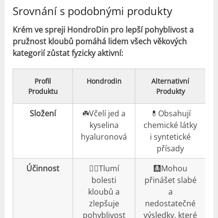
Srovnání s podobnými produkty
Krém ve spreji HondroDin pro lepší pohyblivost a
pružnost kloubů pomáhá lidem všech věkových
kategorií zůstat fyzicky aktivní:
Profil
Hondrodin
Alternativní
Produktu
Produkty
Složení
☘️Včelí jed a
💊Obsahují
kyselina
chemické látky
hyaluronová
i syntetické
přísady
Účinnost
👍🏼Tlumí
🩻Mohou
bolesti
přinášet slabé
kloubů a
a
zlepšuje
nedostatečné
pohyblivost
výsledky, které