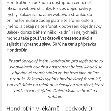
HondroDin za běžnou a dostupnou cenu, než
oficiální webové stránky. Proces objednávky je
rychlý. Zákazníci navštíví webovou stránku, do
online formuláře zadají platné telefonní číslo a
jméno,
a čekají na telefonát k potvrzení objednávky
.
Balíček dorazí během několika dní. Ti nejrychlejší
mohou také
používat časově omezenou akci a
zajistit si výraznou slevu 50 % na cenu přípravku
HondroDin.
Pozor!
Sprejový krém HondroDin pro lepší obnovu
synoviálních buněk a odstranění bolesti kloubů se
objednává standardním způsobem jako online
produkt. Zákazníci vyplní objednávkový formulář,
potvrdí údaje po telefonu a čekají na doručení, které
může trvat až týden. Objednávka se hradí na
dobírku.
HondroDin v lékárně – podvody Dr.