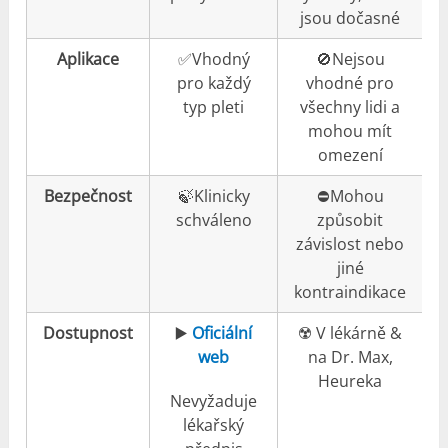
jsou dočasné
Aplikace
✅Vhodný
🚫Nejsou
pro každý
vhodné pro
typ pleti
všechny lidi a
mohou mít
omezení
Bezpečnost
🍃Klinicky
⛔️Mohou
schváleno
způsobit
závislost nebo
jiné
kontraindikace
Dostupnost
▶️
Oficiální
☢️ V lékárně &
web
na Dr. Max,
Heureka
Nevyžaduje
lékařský