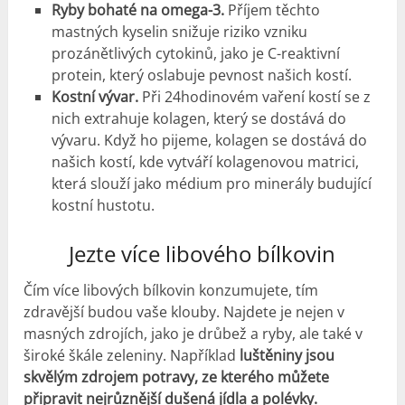
Ryby bohaté na omega-3.
Příjem těchto
mastných kyselin snižuje riziko vzniku
prozánětlivých cytokinů, jako je C-reaktivní
protein, který oslabuje pevnost našich kostí.
Kostní vývar.
Při 24hodinovém vaření kostí se z
nich extrahuje kolagen, který se dostává do
vývaru. Když ho pijeme, kolagen se dostává do
našich kostí, kde vytváří kolagenovou matrici,
která slouží jako médium pro minerály budující
kostní hustotu.
Jezte více libového bílkovin
Čím více libových bílkovin konzumujete, tím
zdravější budou vaše klouby. Najdete je nejen v
masných zdrojích, jako je drůbež a ryby, ale také v
široké škále zeleniny. Například
luštěniny jsou
skvělým zdrojem potravy, ze kterého můžete
připravit nejrůznější dušená jídla a polévky.