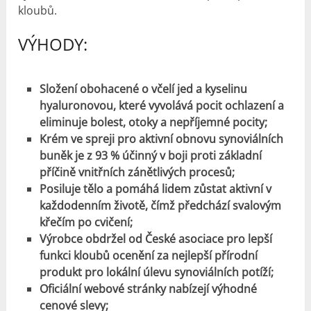
kloubů.
VÝHODY:
Složení obohacené o včelí jed a kyselinu
hyaluronovou, které vyvolává pocit ochlazení a
eliminuje bolest, otoky a nepříjemné pocity;
Krém ve spreji pro aktivní obnovu synoviálních
buněk je z 93 % účinný v boji proti základní
příčině vnitřních zánětlivých procesů;
Posiluje tělo a pomáhá lidem zůstat aktivní v
každodenním životě, čímž předchází svalovým
křečím po cvičení;
Výrobce obdržel od České asociace pro lepší
funkci kloubů ocenění za nejlepší přírodní
produkt pro lokální úlevu synoviálních potíží;
Oficiální webové stránky nabízejí výhodné
cenové slevy;