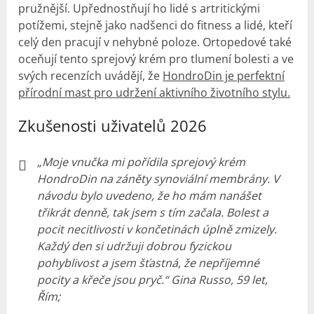
pružnější. Upřednostňují ho lidé s artritickými
potížemi, stejně jako nadšenci do fitness a lidé, kteří
celý den pracují v nehybné poloze. Ortopedové také
oceňují tento sprejový krém pro tlumení bolesti a ve
svých recenzích uvádějí, že
HondroDin je perfektní
přírodní mast pro udržení aktivního životního stylu.
Zkušenosti uživatelů 2026
„Moje vnučka mi pořídila sprejový krém
HondroDin na záněty synoviální membrány. V
návodu bylo uvedeno, že ho mám nanášet
třikrát denně, tak jsem s tím začala. Bolest a
pocit necitlivosti v končetinách úplně zmizely.
Každý den si udržuji dobrou fyzickou
pohyblivost a jsem šťastná, že nepříjemné
pocity a křeče jsou pryč.“ Gina Russo, 59 let,
Řím;