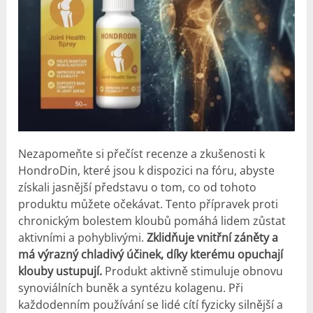
Nezapomeňte si přečíst recenze a zkušenosti k
HondroDin, které jsou k dispozici na fóru, abyste
získali jasnější představu o tom, co od tohoto
produktu můžete očekávat. Tento přípravek proti
chronickým bolestem kloubů pomáhá lidem zůstat
aktivními a pohyblivými.
Zklidňuje vnitřní záněty a
má výrazný chladivý účinek, díky kterému opuchají
klouby ustupují.
Produkt aktivně stimuluje obnovu
synoviálních buněk a syntézu kolagenu. Při
každodenním používání se lidé cítí fyzicky silnější a