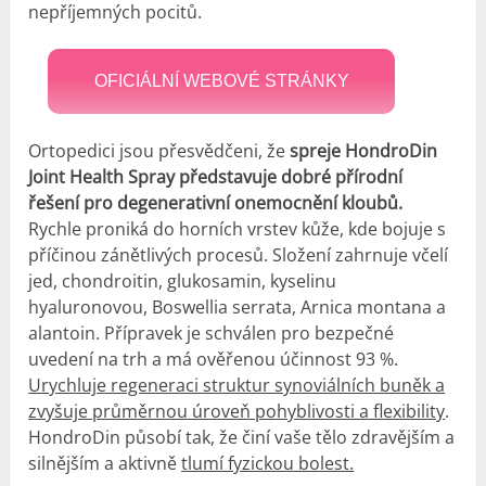
nepříjemných pocitů.
OFICIÁLNÍ WEBOVÉ STRÁNKY
Ortopedici jsou přesvědčeni, že
spreje HondroDin
Joint Health Spray představuje dobré přírodní
řešení pro degenerativní onemocnění kloubů.
Rychle proniká do horních vrstev kůže, kde bojuje s
příčinou zánětlivých procesů. Složení zahrnuje včelí
jed, chondroitin, glukosamin, kyselinu
hyaluronovou, Boswellia serrata, Arnica montana a
alantoin. Přípravek je schválen pro bezpečné
uvedení na trh a má ověřenou účinnost 93 %.
Urychluje regeneraci struktur synoviálních buněk a
zvyšuje průměrnou úroveň pohyblivosti a flexibility
.
HondroDin působí tak, že činí vaše tělo zdravějším a
silnějším a aktivně
tlumí fyzickou bolest.