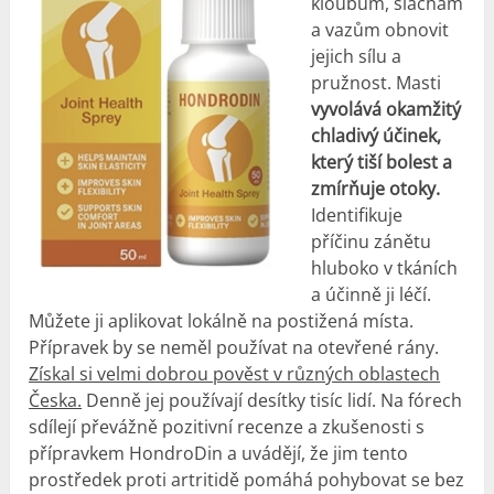
kloubům, šlachám
a vazům obnovit
jejich sílu a
pružnost. Masti
vyvolává okamžitý
chladivý účinek,
který tiší bolest a
zmírňuje otoky.
Identifikuje
příčinu zánětu
hluboko v tkáních
a účinně ji léčí.
Můžete ji aplikovat lokálně na postižená místa.
Přípravek by se neměl používat na otevřené rány.
Získal si velmi dobrou pověst v různých oblastech
Česka.
Denně jej používají desítky tisíc lidí. Na fórech
sdílejí převážně pozitivní recenze a zkušenosti s
přípravkem HondroDin a uvádějí, že jim tento
prostředek proti artritidě pomáhá pohybovat se bez