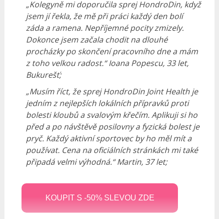
„Kolegyně mi doporučila sprej HondroDin, když
jsem jí řekla, že mě při práci každý den bolí
záda a ramena. Nepříjemné pocity zmizely.
Dokonce jsem začala chodit na dlouhé
procházky po skončení pracovního dne a mám
z toho velkou radost.“ Ioana Popescu, 33 let,
Bukurešť;
„Musím říct, že sprej HondroDin Joint Health je
jedním z nejlepších lokálních přípravků proti
bolesti kloubů a svalovým křečím. Aplikuji si ho
před a po návštěvě posilovny a fyzická bolest je
pryč. Každý aktivní sportovec by ho měl mít a
používat. Cena na oficiálních stránkách mi také
připadá velmi výhodná.“ Martin, 37 let;
KOUPIT S -50% SLEVOU ZDE