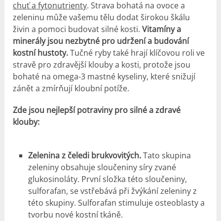
chuť a fytonutrienty
. Strava bohatá na ovoce a
zeleninu může vašemu tělu dodat širokou škálu
živin a pomoci budovat silné kosti.
Vitamíny a
minerály jsou nezbytné pro udržení a budování
kostní hustoty.
Tučné ryby také hrají klíčovou roli ve
stravě pro zdravější klouby a kosti, protože jsou
bohaté na omega-3 mastné kyseliny, které snižují
zánět a zmírňují kloubní potíže.
Zde jsou nejlepší potraviny pro silné a zdravé
klouby:
Zelenina z čeledi brukvovitých.
Tato skupina
zeleniny obsahuje sloučeniny síry zvané
glukosinoláty. První složka této sloučeniny,
sulforafan, se vstřebává při žvýkání zeleniny z
této skupiny. Sulforafan stimuluje osteoblasty a
tvorbu nové kostní tkáně.