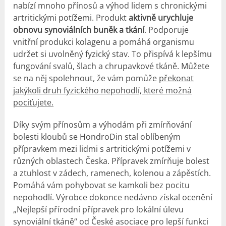
nabízí mnoho přínosů a výhod lidem s chronickými
artritickými potížemi. Produkt
aktivně urychluje
obnovu synoviálních buněk a tkání
. Podporuje
vnitřní produkci kolagenu a pomáhá organismu
udržet si uvolněný fyzický stav. To přispívá k lepšímu
fungování svalů, šlach a chrupavkové tkáně. Můžete
se na něj spolehnout, že vám pomůže
překonat
jakýkoli druh fyzického nepohodlí, které možná
pociťujete.
Díky svým přínosům a výhodám při zmírňování
bolesti kloubů se HondroDin stal oblíbeným
přípravkem mezi lidmi s artritickými potížemi v
různých oblastech Česka. Přípravek zmírňuje bolest
a ztuhlost v zádech, ramenech, kolenou a zápěstích.
Pomáhá vám pohybovat se kamkoli bez pocitu
nepohodlí. Výrobce dokonce nedávno získal ocenění
„Nejlepší přírodní přípravek pro lokální úlevu
synoviální tkáně“ od České asociace pro lepší funkci