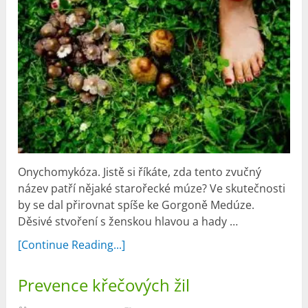
Onychomykóza. Jistě si říkáte, zda tento zvučný
název patří nějaké starořecké múze? Ve skutečnosti
by se dal přirovnat spíše ke Gorgoně Medúze.
Děsivé stvoření s ženskou hlavou a hady …
[Continue Reading...]
Prevence křečových žil