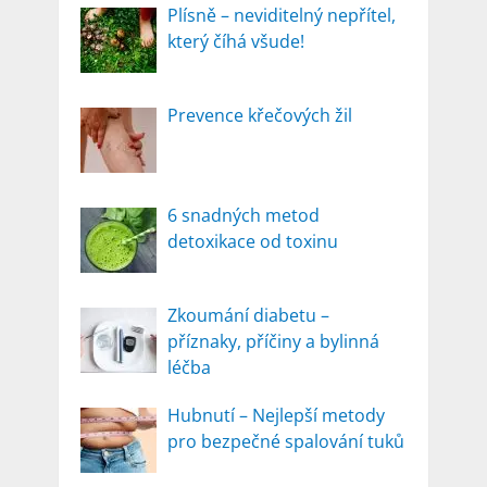
Plísně – neviditelný nepřítel,
který číhá všude!
Prevence křečových žil
6 snadných metod
detoxikace od toxinu
Zkoumání diabetu –
příznaky, příčiny a bylinná
léčba
Hubnutí – Nejlepší metody
pro bezpečné spalování tuků