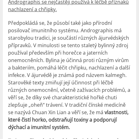
Andrographis se nejčastěji používá k léčbě příznaků
nachlazení a chřipky.
Předpokládá se, že působí také jako přírodní
posilovač imunitního systému. Andrographis má
starobylou tradici, je součástí různých ájurvédských
přípravků. V minulosti se tento staletý bylinný zdroj
používal především při horečce a jaterních
onemocněních. Bylina je účinná proti různým virům
a bakteriím, pomáhá léčit chřipku, nachlazení a další
infekce. V ájurvédě je známá pod názvem kalmegh.
Starověké texty zmiňují její účinnost při léčbě
různých onemocnění, včetně zažívacích problémů, a
věří se, že díky své charakteristické hořké chuti
zlepšuje „oheň“ trávení. V tradiční čínské medicíně
se nazývá Chuan Xin Lian a věří se, že má
vlastnosti,
které čistí horko, odstraňují toxiny a podporují
dýchací a imunitní systém.