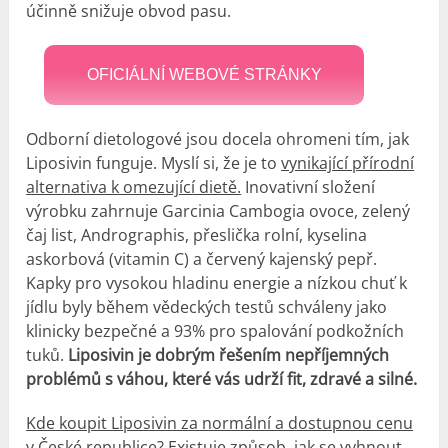
účinně snižuje obvod pasu.
OFICIÁLNÍ WEBOVÉ STRÁNKY
Odborní dietologové jsou docela ohromeni tím, jak
Liposivin funguje. Myslí si, že je to
vynikající přírodní
alternativa k omezující dietě.
Inovativní složení
výrobku zahrnuje Garcinia Cambogia ovoce, zelený
čaj list, Andrographis, přeslička rolní, kyselina
askorbová (vitamin C) a červený kajenský pepř.
Kapky pro vysokou hladinu energie a nízkou chuť k
jídlu byly během vědeckých testů schváleny jako
klinicky bezpečné a 93% pro spalování podkožních
tuků.
Liposivin je dobrým řešením nepříjemných
problémů s váhou, které vás udrží fit, zdravé a silné.
Kde koupit Liposivin za normální a dostupnou cenu
v České republice?
Existuje způsob, jak se vyhnout