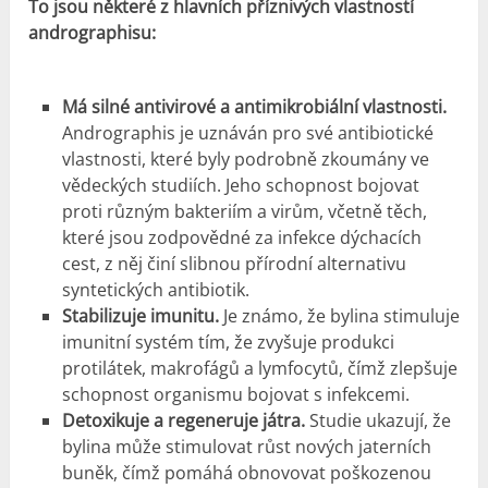
To jsou některé z hlavních příznivých vlastností
andrographisu:
Má silné antivirové a antimikrobiální vlastnosti.
Andrographis je uznáván pro své antibiotické
vlastnosti, které byly podrobně zkoumány ve
vědeckých studiích. Jeho schopnost bojovat
proti různým bakteriím a virům, včetně těch,
které jsou zodpovědné za infekce dýchacích
cest, z něj činí slibnou přírodní alternativu
syntetických antibiotik.
Stabilizuje imunitu.
Je známo, že bylina stimuluje
imunitní systém tím, že zvyšuje produkci
protilátek, makrofágů a lymfocytů, čímž zlepšuje
schopnost organismu bojovat s infekcemi.
Detoxikuje a regeneruje játra.
Studie ukazují, že
bylina může stimulovat růst nových jaterních
buněk, čímž pomáhá obnovovat poškozenou