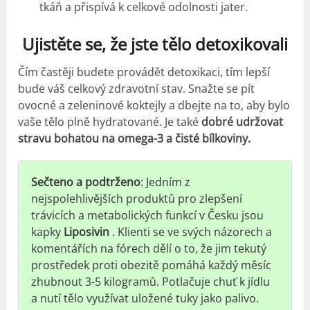
tkáň a přispívá k celkové odolnosti jater.
Ujistěte se, že jste tělo detoxikovali
Čím častěji budete provádět detoxikaci, tím lepší
bude váš celkový zdravotní stav. Snažte se pít
ovocné a zeleninové koktejly a dbejte na to, aby bylo
vaše tělo plně hydratované. Je také
dobré udržovat
stravu bohatou na omega-3 a čisté bílkoviny.
Sečteno a podtrženo
: Jedním z
nejspolehlivějších produktů pro zlepšení
trávicích a metabolických funkcí v Česku jsou
kapky
Liposivin
. Klienti se ve svých názorech a
komentářích na fórech dělí o to, že jim tekutý
prostředek proti obezitě pomáhá každý měsíc
zhubnout 3-5 kilogramů. Potlačuje chuť k jídlu
a nutí tělo využívat uložené tuky jako palivo.