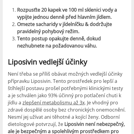
Rozpusťte 20 kapek ve 100 ml sklenici vody a
vypijte jednou denně před hlavním jídlem.
Omezte sacharidy v jídelníčku & dodržujte
pravidelný pohybový režim.
Tento postup opakujte denně, dokud
nezhubnete na požadovanou váhu.
Liposivin
vedlejší účinky
Není třeba se příliš obávat možných
vedlejší účinky
přípravku Liposivin. Tento prostředek pro lepší a
štíhlejší postavu prošel potřebnými klinickými testy
a je schválen jako 93% účinný pro potlačení chuti k
jídlu a
zlepšení metabolismu až 3x
. Je vhodný pro
zdravé dospělé osoby bez chronických onemocnění.
Nesmí jej užívat ani těhotné a kojící ženy. Odborní
dietologové potvrzují, že
Liposivin není nebezpečný,
ale je bezpečným a spolehlivým prostředkem pro