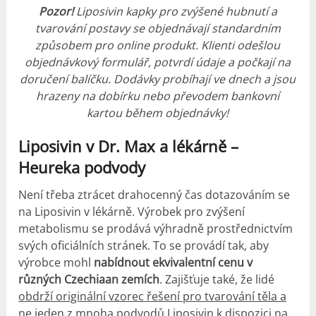
Pozor!
Liposivin kapky pro zvýšené hubnutí a
tvarování postavy se objednávají standardním
způsobem pro online produkt.
Klienti odešlou
objednávkový formulář, potvrdí údaje a počkají na
doručení balíčku.
Dodávky probíhají ve dnech a jsou
hrazeny na dobírku nebo převodem bankovní
kartou během objednávky!
Liposivin v Dr. Max a lékárně –
Heureka podvody
Není třeba ztrácet drahocenný čas dotazováním se
na Liposivin v lékárně. Výrobek pro zvýšení
metabolismu se prodává výhradně prostřednictvím
svých oficiálních stránek. To se provádí tak, aby
výrobce mohl
nabídnout ekvivalentní cenu v
různých Czechiaan zemích
. Zajišťuje také, že lidé
obdrží originální vzorec řešení pro tvarování těla a
ne jeden z mnoha podvodů Liposivin k dispozici na