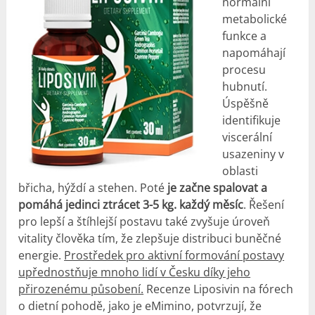
normální
metabolické
funkce a
napomáhají
procesu
hubnutí.
Úspěšně
identifikuje
viscerální
usazeniny v
oblasti
břicha, hýždí a stehen. Poté
je začne spalovat a
pomáhá jedinci ztrácet 3-5 kg. každý měsíc
. Řešení
pro lepší a štíhlejší postavu také zvyšuje úroveň
vitality člověka tím, že zlepšuje distribuci buněčné
energie.
Prostředek pro aktivní formování postavy
upřednostňuje mnoho lidí v Česku díky jeho
přirozenému působení.
Recenze Liposivin na fórech
o dietní pohodě, jako je eMimino, potvrzují, že