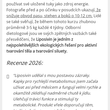
používat své uložené tuky jako zdroj energie.
Fotografie před a po účinku v posudcích ukazují,
že
snižuje obvod pasu, stehen a boků o 10-12 cm.
Lidé
se také svěřují, že během tohoto kurzu zhubnou
průměrně 3-5 kg každé 4 týdny. Odborní
dietologové jsou ve svých zpětných vazbách také
přesvědčeni, že
Liposivin je jedním z
nejspolehlivějších ekologických řešení pro aktivní
tvarování těla a tvarování siluety.
Recenze 2026:
“Liposivin udělal s mou postavou zázraky.
Kapky pro rychlejší metabolismus jsem začala
užívat asi před měsícem a fungují velmi rychle a
okamžitě zklidňují nadměrné chutě k jídlu.
Ulehčují trávicí funkce a stimulují ty
metabolické.
Produkt vřele doporučuji těm,