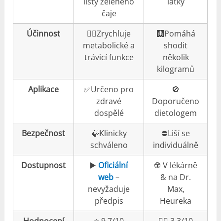
listy zeleného
látky
čaje
Účinnost
👍🏼Zrychluje
🩻Pomáhá
metabolické a
shodit
trávicí funkce
několik
kilogramů
Aplikace
✅Určeno pro
🚫
zdravé
Doporučeno
dospělé
dietologem
Bezpečnost
🍃Klinicky
⛔️Liší se
schváleno
individuálně
Dostupnost
▶️
Oficiální
☢️ V lékárně
web
–
& na Dr.
nevyžaduje
Max,
předpis
Heureka
Hodnocení
⭐️ 9.7/10
👎🏼 3.3/10