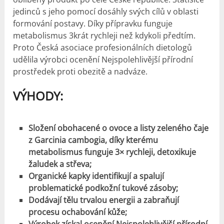
jedinců s jeho pomocí dosáhly svých cílů v oblasti
formování postavy. Díky přípravku funguje
metabolismus 3krát rychleji než kdykoli předtím.
Proto Česká asociace profesionálních dietologů
udělila výrobci ocenění Nejspolehlivější přírodní
prostředek proti obezitě a nadváze.
VÝHODY
:
Složení obohacené o ovoce a listy zeleného čaje
z Garcinia cambogia, díky kterému
metabolismus funguje 3× rychleji, detoxikuje
žaludek a střeva;
Organické kapky identifikují a spalují
problematické podkožní tukové zásoby;
Dodávají tělu trvalou energii a zabraňují
procesu ochabování kůže;
Výrobek získal ocenění Nejspolehlivější přírodní