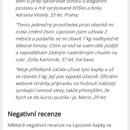
kteří si přejí vytvarovat štíhlou a elegantní
postavu a mít vyrýsované bříško a boky.
Adriana Veselý, 33 let, Praha;
“Tento jedinečný prostředek proti obezitě mi
zcela změnil život.
Liposivin jsem užívala 2
měsíce a podařilo se mi zbavit 7 kg nadbytečné
tělesné hmoty.
Cítím se teď ve svém těle jistější
a nepodléhám žádným nadměrným chutím na
cukr.
Zofia Kaminski, 37 let, Varšava;
“Moje přítelkyně začala užívat tyto kapky a už
se zbavila 5 kg.
Její pas vypadá úžasně.
Oficiální
webové stránky přípravku na hubnutí nabízejí
vynikající cenové slevy, takže přemýšlím, že
bych se do kurzu pustila i já.
Mario, 29 let;
Negativní recenze
Některé negativní recenze na Liposivin kapky se