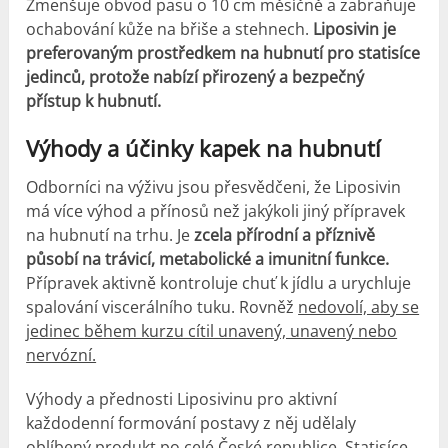
Zmenšuje obvod pasu o 10 cm měsíčně a zabraňuje
ochabování kůže na břiše a stehnech.
Liposivin je
preferovaným prostředkem na hubnutí pro statisíce
jedinců, protože nabízí přirozený a bezpečný
přístup k hubnutí.
Výhody a
účinky
kapek
na hubnutí
Odborníci na výživu jsou přesvědčeni, že Liposivin
má více výhod a přínosů než jakýkoli jiný přípravek
na hubnutí na trhu. Je
zcela přírodní a příznivě
působí na trávicí, metabolické a imunitní funkce.
Přípravek aktivně kontroluje chuť k jídlu a urychluje
spalování viscerálního tuku. Rovněž
nedovolí, aby se
jedinec během kurzu cítil unavený, unavený nebo
nervózní.
Výhody a přednosti Liposivinu pro aktivní
každodenní formování postavy z něj udělaly
oblíbený produkt po celé České republice. Statisíce