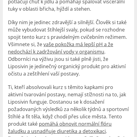
potlačují chuť k jídlu a pomáhají spalovat viscerální
tuky v oblasti břicha, hýždí a stehen.
Díky nim je jedinec zdravější a silnější. Člověk si také
může vybudovat štíhlejší svaly, pokud se rozhodne
spojit tento kurz s pravidelným cvičebním režimem.
Všimnete si, že
vaše pokožka má lepší pH a že
nedochází k zadržování vody v organismu
.
Odborníci na výživu jsou si také plně jisti, že
Liposivin je jedinečný organický produkt pro aktivní
očistu a zeštíhlení vaší postavy.
Ti, kteří absolvovali kurz s těmito kapkami pro
aktivní tvarování postavy, nemají stížnosti na to, jak
Liposivin funguje. Dostanou se k dosažení
požadovaných výsledků za několik týdnů a sportovní
štíhlé a fit těla, když chodí přes ulice města. Tento
produkt také
pomáhá obnovit normální flóru
žaludku a usnadňuje diuretika a detoxikaci
.