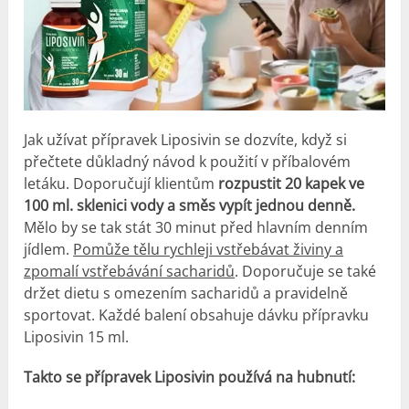
Jak užívat přípravek Liposivin se dozvíte, když si
přečtete důkladný návod k použití v příbalovém
letáku. Doporučují klientům
rozpustit 20 kapek ve
100 ml. sklenici vody a směs vypít jednou denně.
Mělo by se tak stát 30 minut před hlavním denním
jídlem.
Pomůže tělu rychleji vstřebávat živiny a
zpomalí vstřebávání sacharidů
. Doporučuje se také
držet dietu s omezením sacharidů a pravidelně
sportovat. Každé balení obsahuje dávku přípravku
Liposivin 15 ml.
Takto se přípravek Liposivin používá
na hubnutí
: