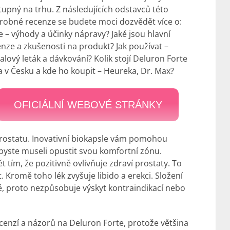
upný na trhu. Z následujících odstavců této
robné recenze se budete moci dozvědět více o:
e – výhody a účinky nápravy? Jaké jsou hlavní
enze a
zkušenosti
na produkt? Jak používat –
alový leták
a dávkování? Kolik stojí Deluron Forte
 v Česku a kde ho koupit – Heureka, Dr. Max?
OFICIÁLNÍ WEBOVÉ STRÁNKY
prostatu. Inovativní biokapsle vám pomohou
ž byste museli opustit svou komfortní zónu.
 tím, že pozitivně ovlivňuje zdraví prostaty. To
Kromě toho lék zvyšuje libido a erekci. Složení
né, proto nezpůsobuje výskyt kontraindikací nebo
nzí a názorů na Deluron Forte, protože většina