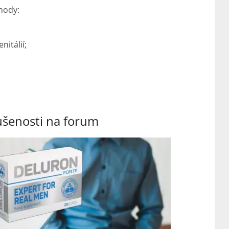
hody:
nitálií;
ušenosti na forum