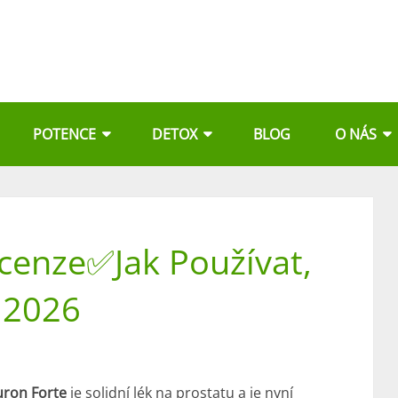
POTENCE
DETOX
BLOG
O NÁS
cenze✅Jak Používat,
 2026
uron Forte
je solidní
lék
na prostatu a je nyní