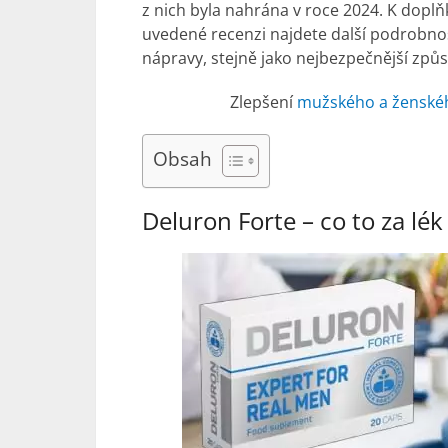
z nich byla nahrána v roce 2024. K doplňku
uvedené recenzi najdete další podrobnos
nápravy, stejně jako nejbezpečnější způ
Zlepšení
mužského a ženskéh
Obsah
Deluron Forte –
co to za lék