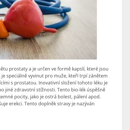
nětu prostaty a je určen ve formě kapslí, které jsou
je speciálně vyvinut pro muže, kteří trpí zánětem
ími s prostatou. Inovativní složení tohoto léku je
o jiné zdravotní stížnosti. Tento bio-lék úspěšně
emné pocity, jako je ostrá bolest, pálení apod.
šuje erekci. Tento doplněk stravy je nazýván