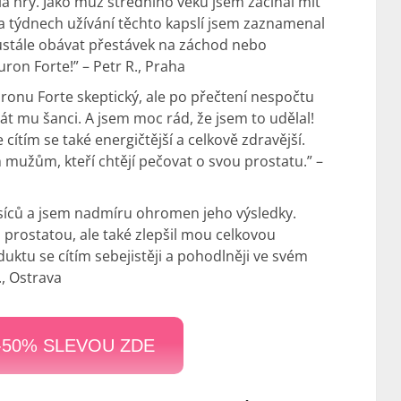
a hry. Jako muž středního věku jsem začínal mít
a týdnech užívání těchto kapslí jsem zaznamenal
ustále obávat přestávek na záchod nebo
ron Forte!” – Petr R., Praha
ronu Forte skeptický, ale po přečtení nespočtu
át mu šanci. A jsem moc rád, že jsem to udělal!
 cítím se také energičtější a celkově zdravější.
mužům, kteří chtějí pečovat o svou prostatu.” –
ěsíců a jsem nadmíru ohromen jeho výsledky.
prostatou, ale také zlepšil mou celkovou
tu se cítím sebejistěji a pohodlněji ve svém
., Ostrava
-50% SLEVOU ZDE