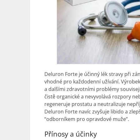
Deluron Forte je účinný
lék
stravy při zá
vhodné pro každodenní užívání. Výrobek 
a dalšími zdravotními problémy souvisejíc
čistě organické a nevyvolává rozpory neb
regeneruje prostatu a neutralizuje nepříj
Deluron Forte navíc zvyšuje libido a zlep
“odborníkem pro opravdové muže”.
Přínosy a účinky