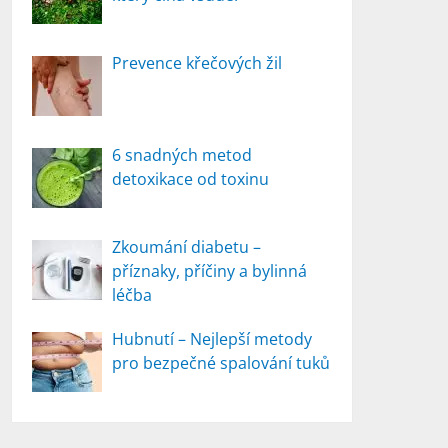
Prevence křečových žil
6 snadných metod
detoxikace od toxinu
Zkoumání diabetu –
příznaky, příčiny a bylinná
léčba
Hubnutí – Nejlepší metody
pro bezpečné spalování tuků