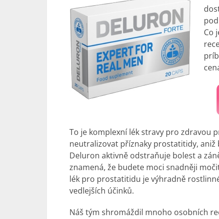
dost
pod
Co j
rec
príb
cena
To je komplexní
lék
stravy pro zdravou 
neutralizovat příznaky prostatitidy, ani
Deluron aktivně odstraňuje bolest a zánět
znamená, že budete moci snadněji močit. 
lék
pro prostatitidu je výhradně rostlin
vedlejších účinků.
Náš tým shromáždil mnoho osobních rece