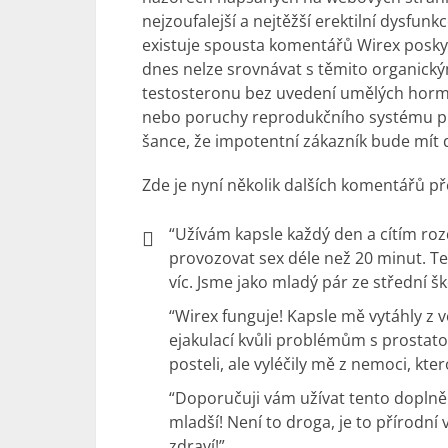
nejzoufalejší a nejtěžší erektilní dysfu
existuje spousta komentářů Wirex poskytn
dnes nelze srovnávat s těmito organickým
testosteronu bez uvedení umělých horm
nebo poruchy reprodukčního systému pr
šance, že impotentní zákazník bude mít dí
Zde je nyní několik dalších komentářů př
“Užívám kapsle každý den a cítím roz
provozovat sex déle než 20 minut. T
víc. Jsme jako mladý pár ze střední šk
“Wirex funguje! Kapsle mě vytáhly z
ejakulací kvůli problémům s prostato
posteli, ale vyléčily mě z nemoci, kte
“Doporučuji vám užívat tento doplněk 
mladší! Není to droga, je to přírodní 
zdraví!”