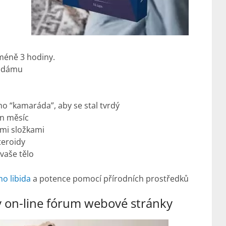
jméně 3 hodiny.
i dámu
o “kamaráda”, aby se stal tvrdý
en měsíc
ými složkami
teroidy
vaše tělo
o libida
a potence pomocí přírodních prostředků
v on-line fórum webové stránky