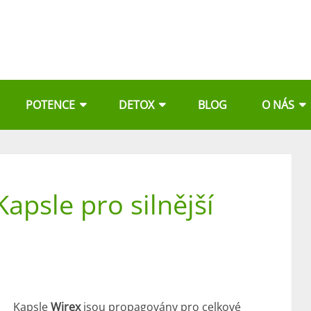
POTENCE
DETOX
BLOG
O NÁS
apsle pro silnější
Kapsle
Wirex
jsou propagovány pro celkové