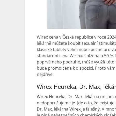
Wirex cena v České republice v roce 2024
lékárně můžete koupit sexuální stimulát
klasické tablety velmi nebezpečné pro va
standardní cena Wirexu snížena o 50 %. 
poprvé nebo podruhé, může využít této 
bude promo cena k dispozici. Proto vám 
nejdříve.
Wirex Heureka, Dr. Max, léká
Wirex Heureka, Dr. Max, lékárna online 
nedoporučujeme je. Jde o to, že existuje
Dr. Max, lékárna Wirex je falešný. V mnoh
je plná nebezpečných chemických slože