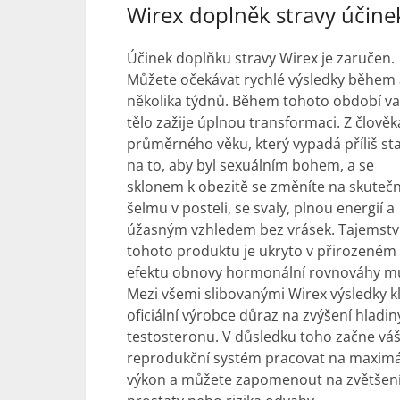
Wirex doplněk stravy účine
Účinek doplňku stravy Wirex je zaručen.
Můžete očekávat rychlé výsledky během 
několika týdnů. Během tohoto období v
tělo zažije úplnou transformaci. Z člověk
průměrného věku, který vypadá příliš st
na to, aby byl sexuálním bohem, a se
sklonem k obezitě se změníte na skuteč
šelmu v posteli, se svaly, plnou energií a
úžasným vzhledem bez vrásek. Tajemstv
tohoto produktu je ukryto v přirozeném
efektu obnovy hormonální rovnováhy m
Mezi všemi slibovanými Wirex výsledky k
oficiální výrobce důraz na zvýšení hladin
testosteronu. V důsledku toho začne vá
reprodukční systém pracovat na maximá
výkon a můžete zapomenout na zvětšen