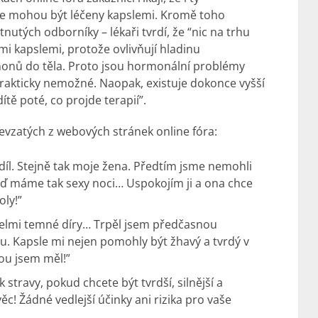
nkce mohou být léčeny kapslemi. Kromě toho
utých odborníky – lékaři tvrdí, že “nic na trhu
i kapslemi, protože ovlivňují hladinu
onů do těla. Proto jsou hormonální problémy
akticky nemožné. Naopak, existuje dokonce vyšší
tě poté, co projde terapií”.
evzatých z webových stránek online fóra:
díl. Stejně tak moje žena. Předtím jsme nemohli
eď máme tak sexy noci… Uspokojím ji a ona chce
oly!”
 velmi temné díry… Trpěl jsem předčasnou
u. Kapsle mi nejen pomohly být žhavý a tvrdý v
rou jsem měl!”
stravy, pokud chcete být tvrdší, silnější a
věc! Žádné vedlejší účinky ani rizika pro vaše