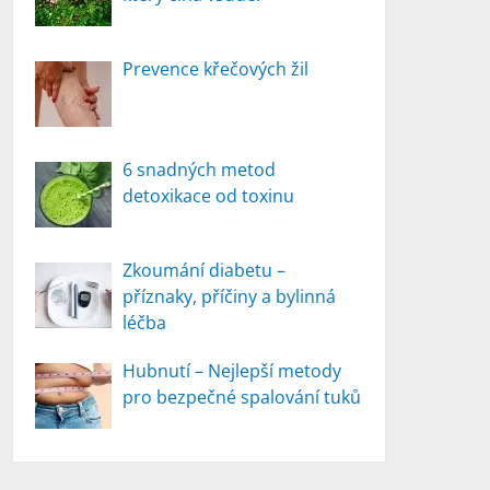
Prevence křečových žil
6 snadných metod
detoxikace od toxinu
Zkoumání diabetu –
příznaky, příčiny a bylinná
léčba
Hubnutí – Nejlepší metody
pro bezpečné spalování tuků