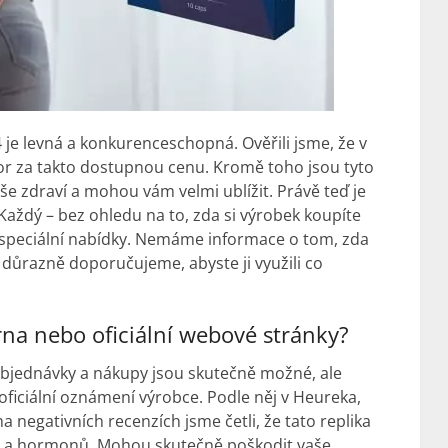
 je levná a konkurenceschopná. Ověřili jsme, že v
or za takto dostupnou cenu. Kromě toho jsou tyto
še zdraví a mohou vám velmi ublížit. Právě teď je
Každý – bez ohledu na to, zda si výrobek koupíte
speciální nabídky. Nemáme informace o tom, zda
důrazně doporučujeme, abyste ji využili co
rna nebo oficiální webové stránky?
objednávky a nákupy jsou skutečně možné, ale
 oficiální oznámení výrobce. Podle něj v Heureka,
a negativních recenzích jsme četli, že tato replika
k a hormonů. Mohou skutečně poškodit vaše