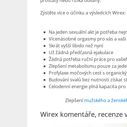
prostaty nebo rizika odvahy.
Zjistěte více o účinku a výsledcích Wirex:
Na jeden sexuální akt je potřeba ne
Vícenásobné orgasmy pro vás a vaš
5krát vyšší libido než nyní
Už žádná předčasná ejakulace
Žádná potřeba ruční práce pro vašeh
Zlepšení metabolismu pouze za jed
Profylaxe močových cest s organick
Budování svalů bez nutnosti získat s
Celodenní energie plná kapacita pro 
Zlepšení
mužského a ženskéh
Wirex komentáře, recenze 