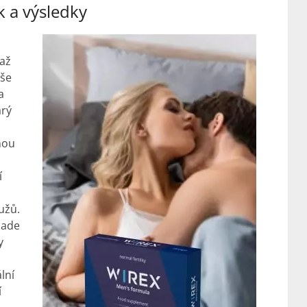
k a výsledky
až
aše
a
arý
nou
í
užů.
lade
y
š
lní
í