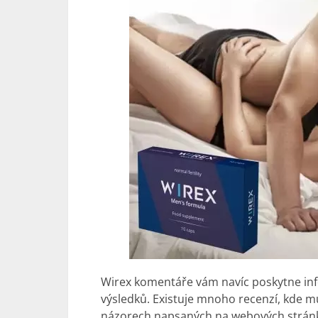
Wirex komentáře vám navíc poskytne inf
výsledků. Existuje mnoho recenzí, kde muži
názorech napsaných na webových stránkách