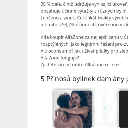
35 % déle, čímž udržuje vynikající úrov
obsahuje účinné výtažky z různých bylin
ženšenu a zinek. Certifikát kvality výrob
intimitu s 93,7% účinností, ověřenou v kl
Kde koupit AlfaZone za nejlepší cenu v 
rozptýlených, jako legitimní řešení pro z
Altroconsumo? Jak užívat pilulky pro zle
AlfaZone funguje?
Zjistěte více v tomto AlfaZone recenzi!
5 Přínosů bylinek damiány 