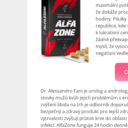
maximální potě
že dokáže prod
hodiny. Pilulky
republice, kde
k lukrativní ce
žádné překvap
myslí, že vyso
negativní vedle
O
Dr. Alessandro Fani je urolog a androlog,
stovky mužů kvůli jejich problémům s ere
zvýšení libida na trh je odborník dopor
bezpečný a zdravý produkt pro lepší zd
vytrvalosti zvyšují průtok krve do oblas
infekcí. AlfaZone funguje 24 hodin denně