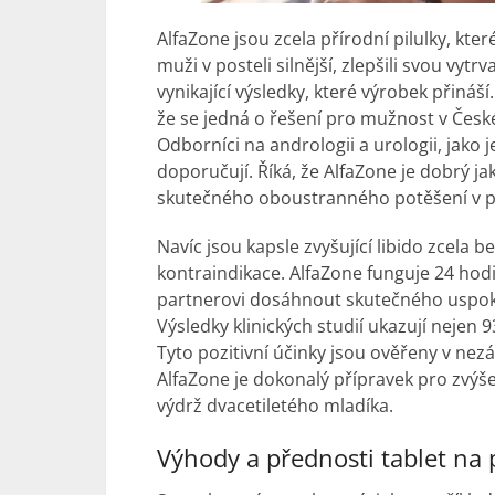
AlfaZone jsou zcela přírodní pilulky, kter
muži v posteli silnější, zlepšili svou vytr
vynikající výsledky, které výrobek přináší
že se jedná o řešení pro mužnost v České
Odborníci na andrologii a urologii, jako j
doporučují. Říká, že AlfaZone je dobrý j
skutečného oboustranného potěšení v po
Navíc jsou kapsle zvyšující libido zcela 
kontraindikace. AlfaZone funguje 24 ho
partnerovi dosáhnout skutečného uspokoj
Výsledky klinických studií ukazují nejen 
Tyto pozitivní účinky jsou ověřeny v nezávi
AlfaZone je dokonalý přípravek pro zvýš
výdrž dvacetiletého mladíka.
Výhody a přednosti tablet na