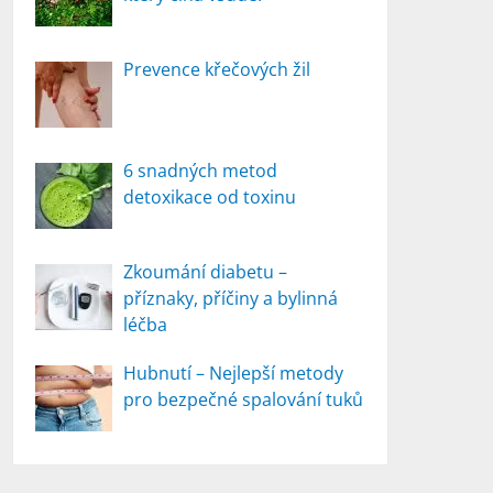
Prevence křečových žil
6 snadných metod
detoxikace od toxinu
Zkoumání diabetu –
příznaky, příčiny a bylinná
léčba
Hubnutí – Nejlepší metody
pro bezpečné spalování tuků