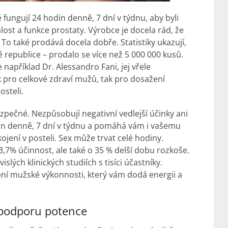
é fungují 24 hodin denně, 7 dní v týdnu, aby byli
valost a funkce prostaty. Výrobce je docela rád, že
. To také prodává docela dobře. Statistiky ukazují,
 republice – prodalo se více než 5 000 000 kusů.
e například Dr. Alessandro Fani, jej vřele
ak pro celkové zdraví mužů, tak pro dosažení
steli.
bezpečné. Nezpůsobují negativní vedlejší účinky ani
din denně, 7 dní v týdnu a pomáhá vám i vašemu
ení v posteli. Sex může trvat celé hodiny.
93,7% účinnost, ale také o 35 % delší dobu rozkoše.
slých klinických studiích s tisíci účastníky.
ení mužské výkonnosti, který vám dodá energii a
 podporu potence