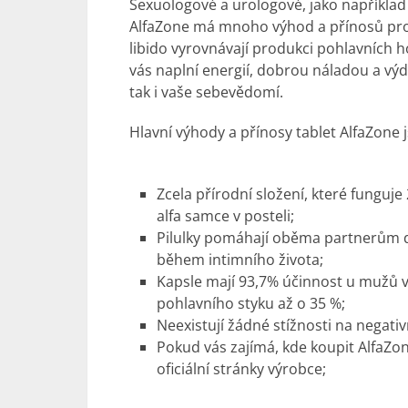
Sexuologové a urologové, jako například 
AlfaZone má mnoho výhod a přínosů pro 
libido vyrovnávají produkci pohlavních h
vás naplní energií, dobrou náladou a výdr
tak i vaše sebevědomí.
Hlavní výhody a přínosy tablet AlfaZone j
Zcela přírodní složení, které funguje
alfa samce v posteli;
Pilulky pomáhají oběma partnerům
během intimního života;
Kapsle mají 93,7% účinnost u mužů v
pohlavního styku až o 35 %;
Neexistují žádné stížnosti na negativ
Pokud vás zajímá, kde koupit AlfaZo
oficiální stránky výrobce;