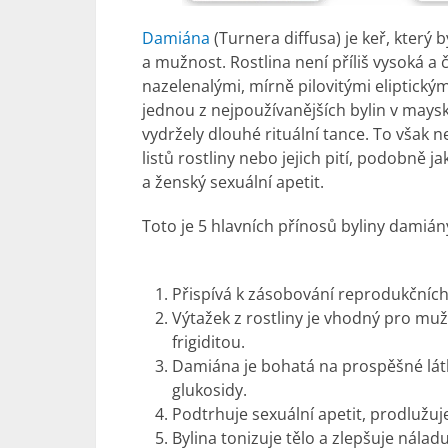
Damiána
(Turnera diffusa) je keř, který by
a mužnost. Rostlina není příliš vysoká a
nazelenalými, mírně pilovitými eliptickým
jednou z nejpoužívanějších bylin v mayské 
vydržely dlouhé rituální tance. To však 
listů rostliny nebo jejich pití, podobně
a ženský sexuální apetit.
Toto je 5 hlavních přínosů byliny damián
Přispívá k zásobování reprodukčních 
Výtažek z rostliny je vhodný pro muž
frigiditou.
Damiána je bohatá na prospěšné látky
glukosidy.
Podtrhuje sexuální apetit, prodlužu
Bylina tonizuje tělo a zlepšuje nála