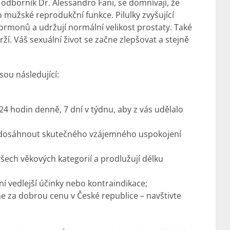
odborník Dr. Alessandro Fani, se domnívají, že
mužské reprodukční funkce. Pilulky zvyšující
ormonů a udržují normální velikost prostaty. Také
ží. Váš sexuální život se začne zlepšovat a stejně
sou následující:
 24 hodin denně, 7 dní v týdnu, aby z vás udělalo
 dosáhnout skutečného vzájemného uspokojení
šech věkových kategorií a prodlužují délku
ní vedlejší účinky nebo kontraindikace;
ne za dobrou cenu v České republice – navštivte