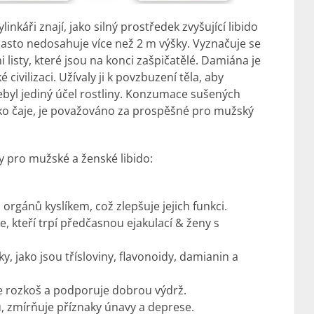
linkáři znají, jako silný prostředek zvyšující libido
 často nedosahuje více než 2 m výšky. Vyznačuje se
i listy, které jsou na konci zašpičatělé. Damiána je
civilizaci. Užívaly ji k povzbuzení těla, aby
nebyl jediný účel rostliny. Konzumace sušených
 jako čaje, je považováno za prospěšné pro mužský
y pro mužské a ženské libido:
orgánů kyslíkem, což zlepšuje jejich funkci.
e, kteří trpí předčasnou ejakulací & ženy s
, jako jsou třísloviny, flavonoidy, damianin a
je rozkoš a podporuje dobrou výdrž.
du, zmírňuje příznaky únavy a deprese.