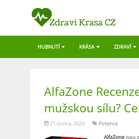
HUBNUTÍ
KRÁSA
ZDRAVÍ
AlfaZone Recenze
mužskou sílu? C
21 února, 2024
Potence
AlfaZone
jsou z