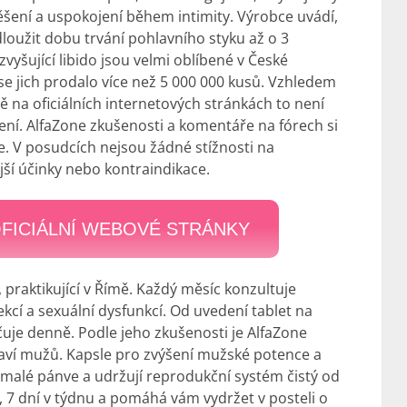
šení a uspokojení během intimity. Výrobce uvádí,
loužit dobu trvání pohlavního styku až o 3
 zvyšující libido jsou velmi oblíbené v České
 se jich prodalo více než 5 000 000 kusů. Vzhledem
ně na oficiálních internetových stránkách to není
ení. AlfaZone
zkušenosti
a komentáře na fórech si
ce. V posudcích nejsou žádné stížnosti na
jší účinky nebo kontraindikace.
FICIÁLNÍ WEBOVÉ STRÁNKY
 praktikující v Římě. Každý měsíc konzultuje
kcí a sexuální dysfunkcí. Od uvedení tablet na
učuje denně. Podle jeho
zkušenosti
je AlfaZone
raví mužů. Kapsle pro zvýšení mužské potence a
ti malé pánve a udržují reprodukční systém čistý od
, 7 dní v týdnu a pomáhá vám vydržet v posteli o