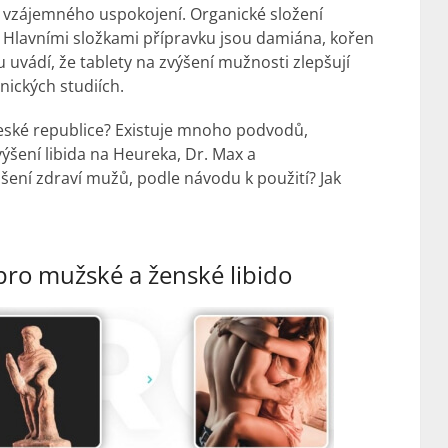
eň vzájemného uspokojení. Organické složení
. Hlavními složkami přípravku jsou damiána, kořen
ku uvádí, že tablety na zvýšení mužnosti zlepšují
inických studiích.
České republice? Existuje mnoho podvodů,
výšení libida na Heureka, Dr. Max a
pšení zdraví mužů, podle návodu k použití? Jak
pro mužské a ženské libido