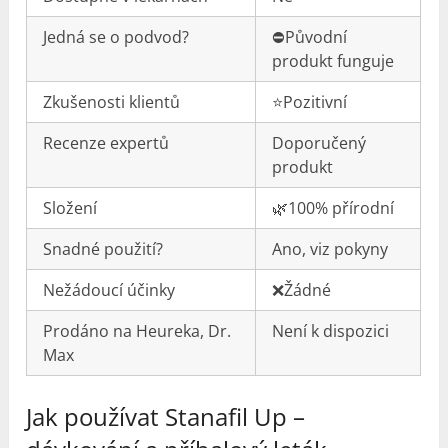
Jedná se o podvod?
⛔️Původní
produkt funguje
Zkušenosti klientů
⭐️Pozitivní
Recenze expertů
Doporučený
produkt
Složení
🌿100% přírodní
Snadné použití?
Ano, viz pokyny
Nežádoucí účinky
❌Žádné
Prodáno na Heureka, Dr.
Není k dispozici
Max
Jak používat Stanafil Up –