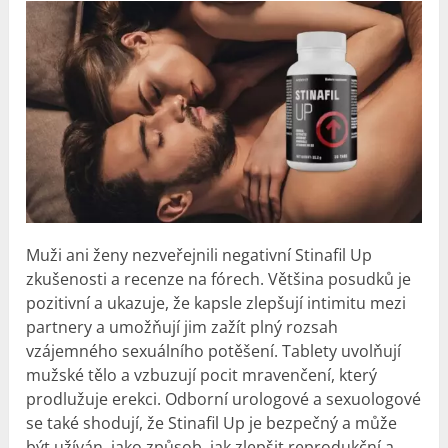
Muži ani ženy nezveřejnili negativní Stinafil Up
zkušenosti
a recenze na fórech. Většina posudků je
pozitivní a ukazuje, že kapsle zlepšují intimitu mezi
partnery a umožňují jim zažít plný rozsah
vzájemného sexuálního potěšení. Tablety uvolňují
mužské tělo a vzbuzují pocit mravenčení, který
prodlužuje erekci. Odborní urologové a sexuologové
se také shodují, že Stinafil Up je bezpečný a může
být užíván, jako způsob, jak zlepšit reprodukční a