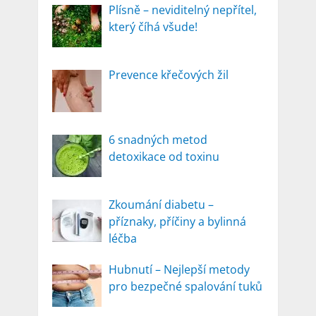
Plísně – neviditelný nepřítel,
který číhá všude!
Prevence křečových žil
6 snadných metod
detoxikace od toxinu
Zkoumání diabetu –
příznaky, příčiny a bylinná
léčba
Hubnutí – Nejlepší metody
pro bezpečné spalování tuků