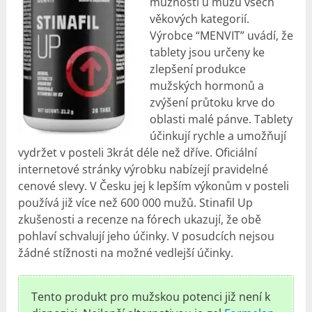
mužnosti u mužů všech
věkových kategorií.
Výrobce “MENVIT” uvádí, že
tablety jsou určeny ke
zlepšení produkce
mužských hormonů a
zvýšení průtoku krve do
oblasti malé pánve. Tablety
účinkují rychle a umožňují
vydržet v posteli 3krát déle než dříve. Oficiální
internetové stránky výrobku nabízejí pravidelné
cenové slevy. V Česku jej k lepším výkonům v posteli
používá již více než 600 000 mužů. Stinafil Up
zkušenosti
a recenze na fórech ukazují, že obě
pohlaví schvalují jeho účinky. V posudcích nejsou
žádné stížnosti na možné vedlejší účinky.
Tento produkt pro mužskou potenci již není k