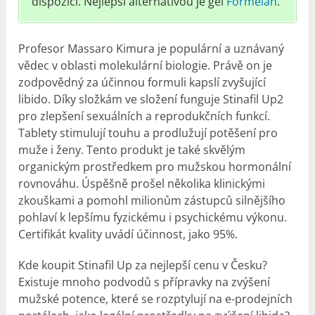
dispozici. Nejlepší alternativou je gel
Formelan
.
Profesor Massaro Kimura je populární a uznávaný
vědec v oblasti molekulární biologie. Právě on je
zodpovědný za účinnou formuli kapslí zvyšující
libido. Díky složkám ve složení funguje Stinafil Up2
pro zlepšení sexuálních a reprodukčních funkcí.
Tablety stimulují touhu a prodlužují potěšení pro
muže i ženy. Tento produkt je také skvělým
organickým prostředkem pro mužskou hormonální
rovnováhu. Úspěšně prošel několika klinickými
zkouškami a pomohl milionům zástupců silnějšího
pohlaví k lepšímu fyzickému i psychickému výkonu.
Certifikát kvality uvádí účinnost, jako 95%.
Kde koupit Stinafil Up za nejlepší cenu v Česku?
Existuje mnoho podvodů s přípravky na zvýšení
mužské potence, které se rozptylují na e-prodejních