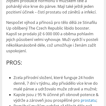
zvýšení produkce hormonů v mužském těle a
pohánějí více krve do pánve. Mají také ještě jeden
pozitivní účinek – čistí prostatu od zánětů a infekcí.
Nespočet výhod a přínosů pro tělo dělá ze Stinafilu
Up oblíbený The Czech Republic libido booster.
Kapslí se prodalo již 6 000 000 a oběma pohlavím
jejich působení velmi vyhovuje. Muži vydrží v posteli
několikanásobně déle, což umožňuje i ženám zažít
uspokojení.
PROS:
Zcela přírodní složení, které funguje 24 hodin
denně, 7 dní v týdnu, aby přivádělo více krve do
malé pánve a udržovalo muže zdravé a mužné;
Kapsle jsou z 95 % účinné při obnově potence &
výdrže a zároveň jsou prospěšné pro
prostatu
;