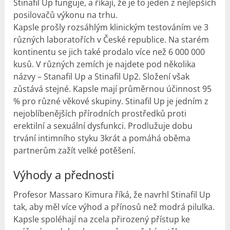
Stinafil Up funguje, a říkají, že je to jeden z nejlepších
posilovačů výkonu na trhu.
Kapsle prošly rozsáhlým klinickým testováním ve 3
různých laboratořích v České republice. Na starém
kontinentu se jich také prodalo více než 6 000 000
kusů. V různých zemích je najdete pod několika
názvy – Stanafil Up a Stinafil Up2. Složení však
zůstává stejné. Kapsle mají průměrnou účinnost 95
% pro různé věkové skupiny. Stinafil Up je jedním z
nejoblíbenějších přírodních prostředků proti
erektilní a sexuální dysfunkci. Prodlužuje dobu
trvání intimního styku 3krát a pomáhá oběma
partnerům zažít velké potěšení.
Výhody a přednosti
Profesor Massaro Kimura říká, že navrhl Stinafil Up
tak, aby měl více výhod a přínosů než modrá pilulka.
Kapsle spoléhají na zcela přirozený přístup ke