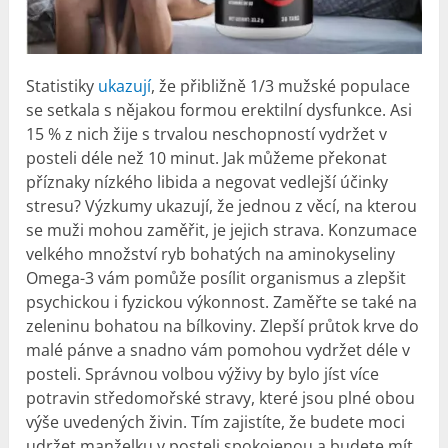
Statistiky
ukazují
, že přibližně 1/3 mužské populace
se setkala s nějakou formou erektilní dysfunkce. Asi
15 % z nich žije s trvalou neschopností vydržet v
posteli déle než 10 minut. Jak můžeme překonat
příznaky nízkého libida a negovat vedlejší účinky
stresu? Výzkumy ukazují, že jednou z věcí, na kterou
se muži mohou zaměřit, je jejich strava. Konzumace
velkého množství ryb bohatých na aminokyseliny
Omega-3 vám pomůže posílit organismus a zlepšit
psychickou i fyzickou výkonnost. Zaměřte se také na
zeleninu bohatou na bílkoviny. Zlepší průtok krve do
malé pánve a snadno vám pomohou vydržet déle v
posteli. Správnou volbou výživy by bylo jíst více
potravin středomořské stravy, které jsou plné obou
výše uvedených živin. Tím zajistíte, že budete moci
udržet manželku v posteli spokojenou a budete mít