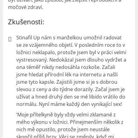
močové zdraví.
Zkušenosti:
Stinafil Up nám s manželkou umožnil radovat
se ze vzájemného objetí. V posledním roce to v
ložnici neklapalo, protože jsem byl v práci velmi
vystresovaný. Nedokázal jsem dlouho vydržet a
ona téměř nikdy nedosáhla rozkoše. Začali
jsme hledat přírodní lék na internetu a našli
jsme tyto kapsle. Zajistili jsme si je s dobrou
slevou z ceny a do týdne dorazily. Začal jsem je
užívat a hned druhý den se mé libido vrátilo do
normálu. Nyní máme každý den vynikající sex!
‘Moje přítelkyně byly vždy velmi zklamané z
mého výkonu v ložnici. Přinejmenším několik z
nich mě opustilo, protože jsem neustále
skončil příliš brzy. Věci se změnily, když mi