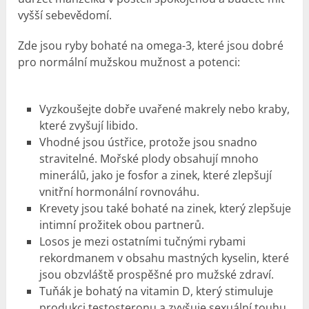
vyšší sebevědomí.
Zde jsou ryby bohaté na omega-3, které jsou dobré
pro normální mužskou mužnost a potenci:
Vyzkoušejte dobře uvařené makrely nebo kraby,
které zvyšují libido.
Vhodné jsou ústřice, protože jsou snadno
stravitelné. Mořské plody obsahují mnoho
minerálů, jako je fosfor a zinek, které zlepšují
vnitřní hormonální rovnováhu.
Krevety jsou také bohaté na zinek, který zlepšuje
intimní prožitek obou partnerů.
Losos je mezi ostatními tučnými rybami
rekordmanem v obsahu mastných kyselin, které
jsou obzvláště prospěšné pro mužské zdraví.
Tuňák je bohatý na vitamin D, který stimuluje
produkci testosteronu a zvyšuje sexuální touhu.