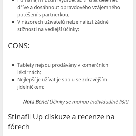
Pomáhají mužům vydržet až třikrát déle než
dříve a dosáhnout opravdového vzájemného
potěšení s partnerkou;
V názorech uživatelů nelze nalézt žádné
stížnosti na vedlejší účinky;
CONS:
Tablety nejsou prodávány v komerčních
lékárnách;
Nejlepší je užívat je spolu se zdravějším
jídelníčkem;
Nota Bene!
Účinky se mohou individuálně lišit!
Stinafil Up diskuze a recenze na
fórech