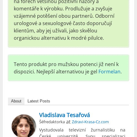
na fórech většinou pozitivní názory a
komentáře k výrobku. Prodlužuje a zvyšuje
vzájemné potěšení obou partnerů. Odborní
urologové a sexuologové často doporučují
klientům, aby jej užívali, jako skvělou
organickou alternativu k modré pilulce.
Tento produkt pro mužskou potenci již není k
dispozici. Nejlepší alternativou je gel
Formelan
.
About
Latest Posts
Vladislava Tesařová
at
Šéfredaktorka
Zdravi-Krasa-Cz.com
Vystudovala televizní žurnalistiku na
České univerzitě. Svou specializaci