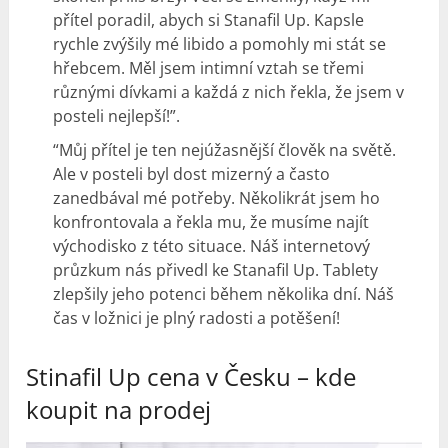
přítel poradil, abych si Stanafil Up. Kapsle
rychle zvýšily mé libido a pomohly mi stát se
hřebcem. Měl jsem intimní vztah se třemi
různými dívkami a každá z nich řekla, že jsem v
posteli nejlepší!”.
“Můj přítel je ten nejúžasnější člověk na světě.
Ale v posteli byl dost mizerný a často
zanedbával mé potřeby. Několikrát jsem ho
konfrontovala a řekla mu, že musíme najít
východisko z této situace. Náš internetový
průzkum nás přivedl ke Stanafil Up. Tablety
zlepšily jeho potenci během několika dní. Náš
čas v ložnici je plný radosti a potěšení!
Stinafil Up cena v Česku – kde
koupit na prodej