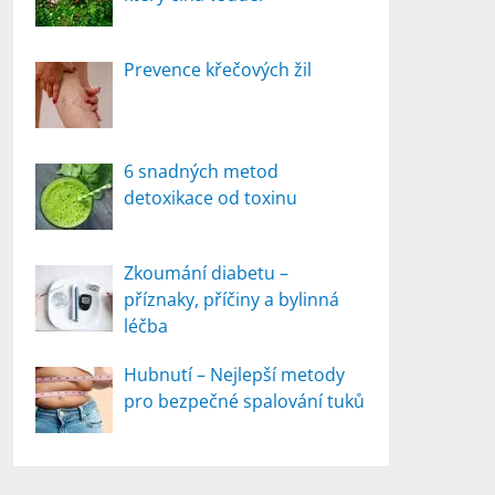
Prevence křečových žil
6 snadných metod
detoxikace od toxinu
Zkoumání diabetu –
příznaky, příčiny a bylinná
léčba
Hubnutí – Nejlepší metody
pro bezpečné spalování tuků