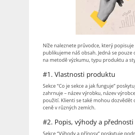
Níže naleznete průvodce, který popisuje 
publikujeme náš obsah. Jedná se pouze o 
na metodě výzkumu, typu produktu a sty
#1. Vlastnosti produktu
Sekce “Co je sekce a jak funguje” poskyt
zahrnuje – název výrobku, název výrobce,
použití. Klienti se také mohou dozvědět 
ceně v různých zemích.
#2. Popis, výhody a přednosti
Sekce “Výhody a přínosy” poskytuje podr