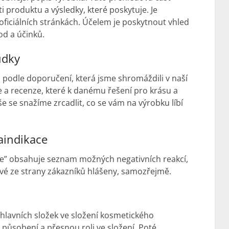
ti produktu a výsledky, které poskytuje. Je
oficiálních stránkách. Účelem je poskytnout vhled
hod a účinků.
udky
 podle doporučení, která jsme shromáždili v naší
 a recenze, které k danému řešení pro krásu a
uše se snažíme zrcadlit, co se vám na výrobku líbí
aindikace
ce” obsahuje seznam možných negativních reakcí,
vé ze strany zákazníků hlášeny, samozřejmě.
hlavních složek ve složení kosmetického
působení a přesnou roli ve složení. Poté