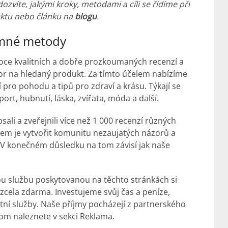
ozvíte, jakými kroky, metodami a cíli se řídíme při
ktu nebo článku na
blogu
.
umné metody
oce kvalitních a dobře prozkoumaných recenzí a
ázor na hledaný produkt. Za tímto účelem nabízíme
 pro pohodu a tipů pro zdraví a krásu. Týkají se
 sport, hubnutí, láska, zvířata, móda a další.
ali a zveřejnili více než 1 000 recenzí různých
lem je vytvořit komunitu nezaujatých názorů a
. V konečném důsledku na tom závisí jak naše
ou službu poskytovanou na těchto stránkách si
cela zdarma. Investujeme svůj čas a peníze,
tní služby. Naše příjmy pocházejí z partnerského
tom naleznete v sekci Reklama.