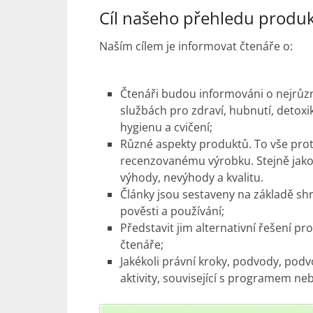
Cíl našeho přehledu produ
Naším cílem je informovat čtenáře o:
Čtenáři budou informováni o nejrůzn
službách pro zdraví, hubnutí, detoxika
hygienu a cvičení;
Různé aspekty produktů. To vše pr
recenzovanému výrobku. Stejně jako je
výhody, nevýhody a kvalitu.
Články jsou sestaveny na základě s
pověsti a používání;
Představit jim alternativní řešení pr
čtenáře;
Jakékoli právní kroky, podvody, podv
aktivity, související s programem n