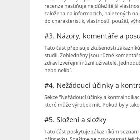
recenze nastiňuje nejdůležitější vlastnos
založena na informacích, nalezených na 
do charakteristik, vlastností, použití, vý
#3. Názory, komentáře a pos
Tato část přepisuje zkušenosti zákazníků
studii. Zohledněny jsou různé komentáře
zdraví zveřejnili různí uživatelé. Jednod
nebo nelíbí.
#4. Nežádoucí účinky a kontr
Sekce “Nežádoucí účinky a kontraindika
které může výrobek mít. Pokud byly tako
#5. Složení a složky
Tato část poskytuje zákazníkům seznam 
přípravku. Snažíme se prozkoumat jejich 