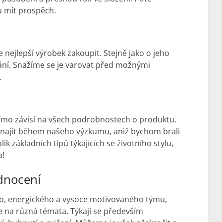
u mít prospěch.
e nejlepší výrobek zakoupit. Stejně jako o jeho
ání. Snažíme se je varovat před možnými
.
přímo závisí na všech podrobnostech o produktu.
i najít během našeho výzkumu, aniž bychom brali
ik základních tipů týkajících se životního stylu,
a!
dnocení
o, energického a vysoce motivovaného týmu,
 na různá témata. Týkají se především