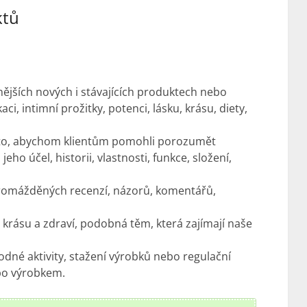
ktů
ějších nových i stávajících produktech nebo
ci, intimní prožitky, potenci, lásku, krásu, diety,
oto, abychom klientům pomohli porozumět
ho účel, historii, vlastnosti, funkce, složení,
hromážděných recenzí, názorů, komentářů,
o krásu a zdraví, podobná těm, která zajímají naše
odné aktivity, stažení výrobků nebo regulační
ebo výrobkem.