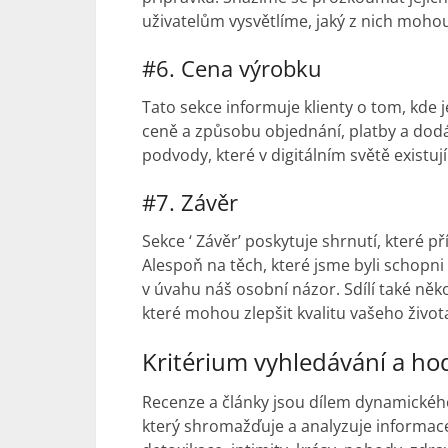
uživatelům vysvětlíme, jaký z nich moho
#6. Cena výrobku
Tato sekce informuje klienty o tom, kde j
ceně a způsobu objednání, platby a dod
podvody, které v digitálním světě existují
#7. Závěr
Sekce ‘ Závěr’ poskytuje shrnutí, které 
Alespoň na těch, které jsme byli schopn
v úvahu náš osobní názor. Sdílí také někol
které mohou zlepšit kvalitu vašeho život
Kritérium vyhledávání a ho
Recenze a články jsou dílem dynamickéh
který shromažďuje a analyzuje informace