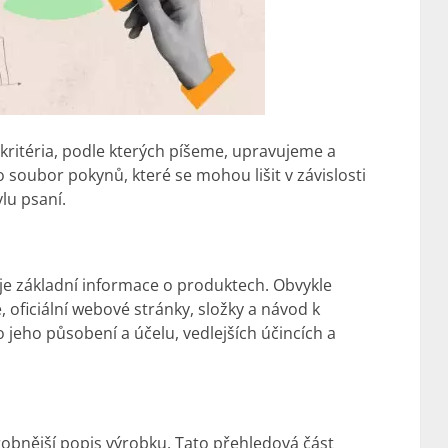
kritéria, podle kterých píšeme, upravujeme a
soubor pokynů, které se mohou lišit v závislosti
lu psaní.
uje základní informace o produktech. Obvykle
 oficiální webové stránky, složky a návod k
o jeho působení a účelu, vedlejších účincích a
obnější popis výrobku. Tato přehledová část