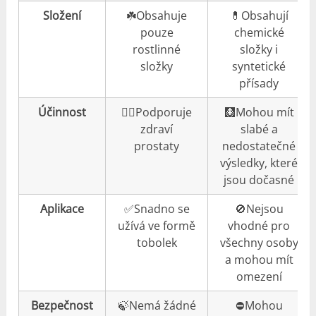
Složení
☘️Obsahuje
💊Obsahují
pouze
chemické
rostlinné
složky i
složky
syntetické
přísady
Účinnost
👍🏼Podporuje
🩻Mohou mít
zdraví
slabé a
prostaty
nedostatečné
výsledky, které
jsou dočasné
Aplikace
✅Snadno se
🚫Nejsou
užívá ve formě
vhodné pro
tobolek
všechny osoby
a mohou mít
omezení
Bezpečnost
🍃Nemá žádné
⛔️Mohou