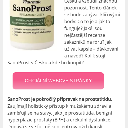
Česku a vzbudil značnou
pozornost. Tento článek
se bude zabývat klíčovými
body: Co to je a jak to
funguje? Jaké jsou
nejčastější recenze
zákazníků na fóru? Jak
užívat kapsle – dávkování
a návod? Kolik stojí
SanoProst v Česku a kde ho koupit?
OFICIÁLNÍ WEBOVÉ STRÁNKY
SanoProst je pokročilý přípravek na prostatitidu
.
Zaujímají holistický přístup k mužskému zdraví a
zaměřují se na stavy, jako je prostatitida, benigní
hyperplazie prostaty (BPH) a erektilní dysfunkce.
Dodává se ve formě koncentrovaných kapslí