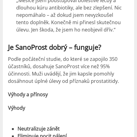
„Měsíce jsem podstupoval bolestivé léčby a
dlouhou kúru antibiotiky, ale bez zlepšení. Nic
nepomáhalo – až dokud jsem nevyzkoušel
tento doplněk. Konečně mi přinesl skutečnou
úlevu. Jen škoda, že jsem ho neobjevil dřív.“
Je SanoProst dobrý – funguje?
Podle počáteční studie, do které se zapojilo 350
účastníků, dosahuje SanoProst více než 95%
účinnosti. Muži uvádějí, že jim kapsle pomohly
dosáhnout úplné úlevy od příznaků prostatitidy.
Výhody a přínosy
Výhody
Neutralizuje zánět
Eliminuje pocit pálení