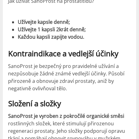
Jak užívat SanoProst na prostatitidu?
Užívejte kapsle denně;
Užívejte 1 kapsli 2krát denně;
Každou kapsli zapijte vodou.
Kontraindikace a vedlejší účinky
SanoProst je bezpečný pro pravidelné užívání a
nezpůsobuje žádné známé vedlejší účinky. Působí
přirozeně a obnovuje zdraví prostaty, aniž by
negativně ovlivňoval tělo.
Složení a složky
SanoProst je vyroben z pokročilé organické směsi
rostlinných složek, které stimulují přirozenou
regeneraci prostaty. Jeho složky podporují opravu
tkání a pomáhají obnovit rovnováhu v mužském