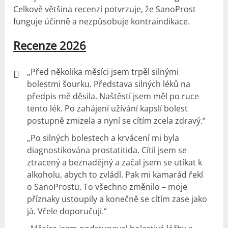
Celkově většina recenzí potvrzuje, že SanoProst
funguje účinně a nezpůsobuje kontraindikace.
Recenze 2026
„Před několika měsíci jsem trpěl silnými
bolestmi šourku. Představa silných léků na
předpis mě děsila. Naštěstí jsem měl po ruce
tento lék. Po zahájení užívání kapslí bolest
postupně zmizela a nyní se cítím zcela zdravý.“
„Po silných bolestech a krvácení mi byla
diagnostikována prostatitida. Cítil jsem se
ztracený a beznadějný a začal jsem se utíkat k
alkoholu, abych to zvládl. Pak mi kamarád řekl
o SanoProstu. To všechno změnilo – moje
příznaky ustoupily a konečně se cítím zase jako
já. Vřele doporučuji.“