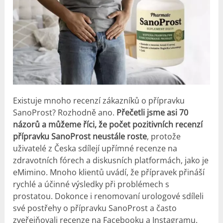
Existuje mnoho recenzí zákazníků o přípravku
SanoProst? Rozhodně ano.
Přečetli jsme asi 70
názorů a můžeme říci, že počet pozitivních recenzí
přípravku SanoProst neustále roste
, protože
uživatelé z Česka sdílejí upřímné recenze na
zdravotních fórech a diskusních platformách, jako je
eMimino. Mnoho klientů uvádí, že přípravek přináší
rychlé a účinné výsledky při problémech s
prostatou. Dokonce i renomovaní urologové sdíleli
své postřehy o přípravku SanoProst a často
zveřejňovali recenze na Facebooku a Instagramu.