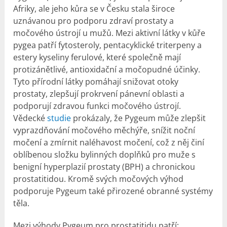
Afriky, ale jeho kůra se v Česku stala široce
uznávanou pro podporu zdraví prostaty a
močového ústrojí u mužů. Mezi aktivní látky v kůře
pygea patří fytosteroly, pentacyklické triterpeny a
estery kyseliny ferulové, které společně mají
protizánětlivé, antioxidační a močopudné účinky.
Tyto přírodní látky pomáhají snižovat otoky
prostaty, zlepšují prokrvení pánevní oblasti a
podporují zdravou funkci močového ústrojí.
Vědecké
studie
prokázaly, že Pygeum může zlepšit
vyprazdňování močového měchýře, snížit noční
močení a zmírnit naléhavost močení, což z něj činí
oblíbenou složku bylinných doplňků pro muže s
benigní hyperplazií prostaty (BPH) a chronickou
prostatitidou. Kromě svých močových výhod
podporuje Pygeum také přirozené obranné systémy
těla.
Mezi výhody Pygeum pro prostatitidu patří: