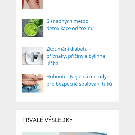
6 snadných metod
detoxikace od toxinu
Zkoumání diabetu –
příznaky, příčiny a bylinná
léčba
Hubnutí – Nejlepší metody
pro bezpečné spalování tuků
TRVALÉ VÝSLEDKY