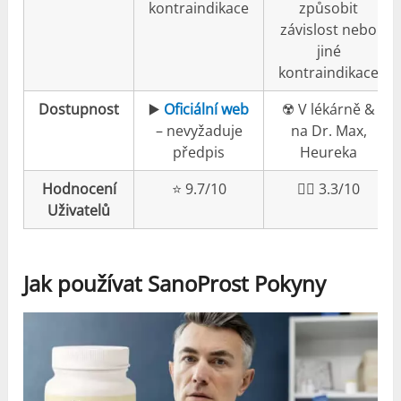
kontraindikace
způsobit
závislost nebo
jiné
kontraindikace
Dostupnost
▶️
Oficiální web
☢️ V lékárně &
– nevyžaduje
na Dr. Max,
předpis
Heureka
Hodnocení
⭐️ 9.7/10
👎🏼 3.3/10
Uživatelů
Jak používat SanoProst Pokyny