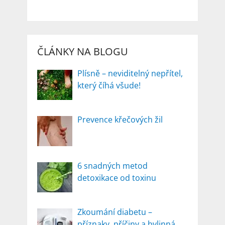
ČLÁNKY NA BLOGU
Plísně – neviditelný nepřítel,
který číhá všude!
Prevence křečových žil
6 snadných metod
detoxikace od toxinu
Zkoumání diabetu –
příznaky, příčiny a bylinná