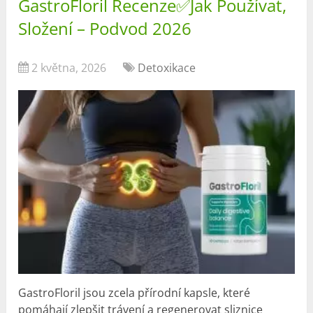
GastroFloril Recenze✅Jak Používat,
Složení – Podvod 2026
2 května, 2026
Detoxikace
GastroFloril jsou zcela přírodní kapsle, které
pomáhají zlepšit trávení a regenerovat sliznice