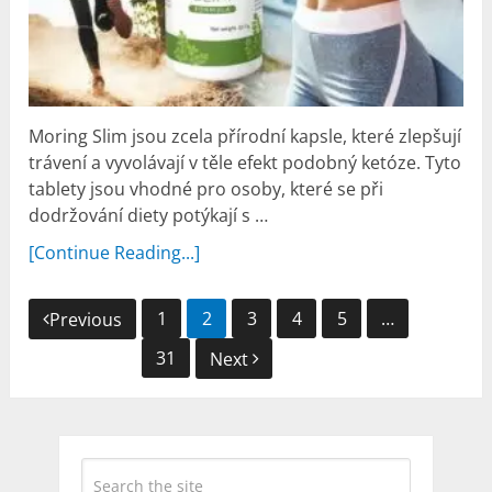
Moring Slim jsou zcela přírodní kapsle, které zlepšují
trávení a vyvolávají v těle efekt podobný ketóze. Tyto
tablety jsou vhodné pro osoby, které se při
dodržování diety potýkají s …
[Continue Reading...]
Navigace
1
2
3
4
5
…
Previous
pro
31
Next
příspěvky