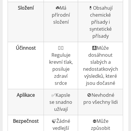
Složení
☘️Má
💊Obsahují
přírodní
chemické
složení
přísady i
syntetické
přísady
Účinnost
👍🏼
🩻Může
Reguluje
dosáhnout
krevní tlak,
slabých a
posiluje
nedostatkových
zdraví
výsledků, které
srdce
jsou dočasné
Aplikace
✅Kapsle
🚫Nevhodné
se snadno
pro všechny lidi
užívají
Bezpečnost
🍃Žádné
⛔️Může
vedlejší
způsobit