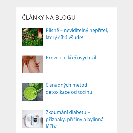
ČLÁNKY NA BLOGU
Plísně – neviditelný nepřítel,
který číhá všude!
Prevence křečových žil
6 snadných metod
detoxikace od toxinu
Zkoumání diabetu –
příznaky, příčiny a bylinná
léčba