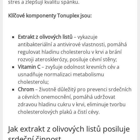
stres a zlepšují kvalitu spánku.
Klíčové komponenty Tonuplex jsou:
Extrakt z olivových listů
– vykazuje
antibakteriální a antivirové vlastnosti, pomáhá
regulovat hladinu cholesterolu v krvi a brání
rozvoji aterosklerózy, posiluje cévní stěny;
Vitamin C
– zvyšuje odolnost krevních cév a
usnadňuje normalizaci metabolismu
cholesterolu;
Chrom
– životně důležitý pro prevenci srdečních
a cévních onemocnění, pomáhá udržovat
zdravou hladinu cukru v krvi, eliminuje tvorbu
cholesterolových plaků a čistí cévy.
Jak extrakt z olivových listů posiluje
srdeční činnost