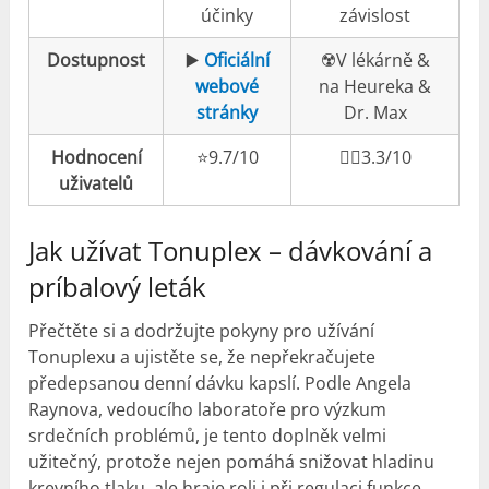
účinky
závislost
Dostupnost
▶️
Oficiální
☢️V lékárně &
webové
na Heureka &
stránky
Dr. Max
Hodnocení
⭐️9.7/10
👎🏼3.3/10
uživatelů
Jak užívat Tonuplex – dávkování a
príbalový leták
Přečtěte si a dodržujte pokyny pro užívání
Tonuplexu a ujistěte se, že nepřekračujete
předepsanou denní dávku kapslí. Podle Angela
Raynova, vedoucího laboratoře pro výzkum
srdečních problémů, je tento doplněk velmi
užitečný, protože nejen pomáhá snižovat hladinu
krevního tlaku, ale hraje roli i při regulaci funkce