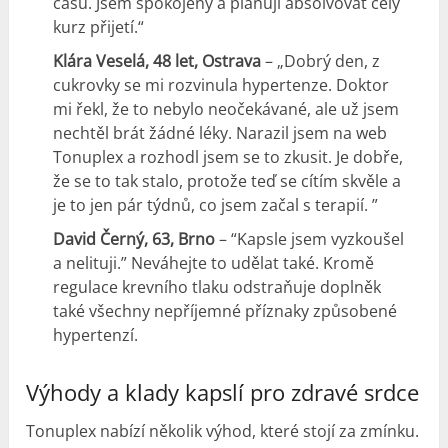
času. Jsem spokojený a plánuji absolvovat celý
kurz přijetí.“
Klára Veselá, 48 let, Ostrava
– „Dobrý den, z
cukrovky se mi rozvinula hypertenze. Doktor
mi řekl, že to nebylo neočekávané, ale už jsem
nechtěl brát žádné léky. Narazil jsem na web
Tonuplex a rozhodl jsem se to zkusit. Je dobře,
že se to tak stalo, protože teď se cítím skvěle a
je to jen pár týdnů, co jsem začal s terapií. ”
David Černý, 63, Brno
– “Kapsle jsem vyzkoušel
a nelituji.” Neváhejte to udělat také. Kromě
regulace krevního tlaku odstraňuje doplněk
také všechny nepříjemné příznaky způsobené
hypertenzí.
Výhody a klady kapslí pro zdravé srdce
Tonuplex nabízí několik výhod, které stojí za zmínku.