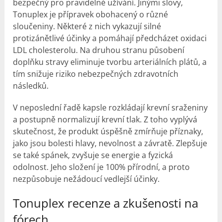
bezpečný pro pravidelné užívání. Jinými slovy,
Tonuplex je přípravek obohacený o různé
sloučeniny. Některé z nich vykazují silné
protizánětlivé účinky a pomáhají předcházet oxidaci
LDL cholesterolu. Na druhou stranu působení
doplňku stravy eliminuje tvorbu arteriálních plátů, a
tím snižuje riziko nebezpečných zdravotních
následků.
V neposlední řadě kapsle rozkládají krevní sraženiny
a postupně normalizují krevní tlak. Z toho vyplývá
skutečnost, že produkt úspěšně zmírňuje příznaky,
jako jsou bolesti hlavy, nevolnost a závratě. Zlepšuje
se také spánek, zvyšuje se energie a fyzická
odolnost. Jeho složení je 100% přírodní, a proto
nezpůsobuje nežádoucí vedlejší účinky.
Tonuplex recenze a zkušenosti na
fórech