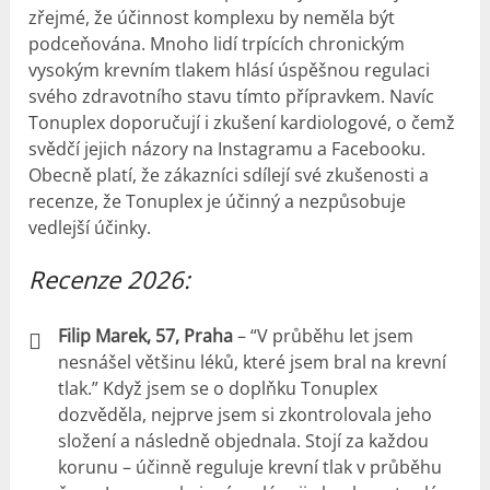
zřejmé, že účinnost komplexu by neměla být
podceňována. Mnoho lidí trpících chronickým
vysokým krevním tlakem hlásí úspěšnou regulaci
svého zdravotního stavu tímto přípravkem. Navíc
Tonuplex doporučují i ​​zkušení kardiologové, o čemž
svědčí jejich názory na Instagramu a Facebooku.
Obecně platí, že zákazníci sdílejí své zkušenosti a
recenze, že Tonuplex je účinný a nezpůsobuje
vedlejší účinky.
Recenze 2026:
Filip Marek, 57, Praha
– “V průběhu let jsem
nesnášel většinu léků, které jsem bral na krevní
tlak.” Když jsem se o doplňku Tonuplex
dozvěděla, nejprve jsem si zkontrolovala jeho
složení a následně objednala. Stojí za každou
korunu – účinně reguluje krevní tlak v průběhu