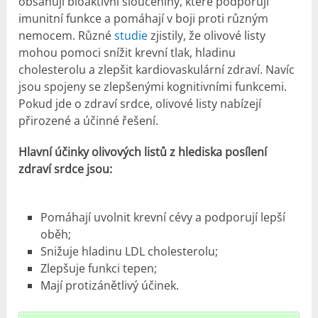
obsahují bioaktivní sloučeniny, které podporují
imunitní funkce a pomáhají v boji proti různým
nemocem. Různé
studie
zjistily, že olivové listy
mohou pomoci snížit krevní tlak, hladinu
cholesterolu a zlepšit kardiovaskulární zdraví. Navíc
jsou spojeny se zlepšenými kognitivními funkcemi.
Pokud jde o zdraví srdce, olivové listy nabízejí
přirozené a účinné řešení.
Hlavní účinky olivových listů z hlediska posílení
zdraví srdce jsou:
Pomáhají uvolnit krevní cévy a podporují lepší
oběh;
Snižuje hladinu LDL cholesterolu;
Zlepšuje funkci tepen;
Mají protizánětlivý účinek.