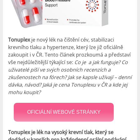
Tonuplex
je nový lék na čištění cév, stabilizaci
krevního tlaku a hypertenze, který lze již oficiálně
zakoupit i v ČR. Tento článek prozkoumá a představí
vše nejdůležitější týkající se:
Co je a jak funguje? Co
uživatelé píší ve svých osobních recenzích a
zkušenostech na fórech? Jak se kapsle užívají – denní
dávka, návod? Jaká je cena Tonuplexu v ČR a kde jej
mohu koupit?
OFICIÁLNÍ WEBOVÉ STRÁNKY
Tonuplex je lék na vysoký krevní tlak, který se
dodává v kapslích pro každodenní orální podávání
.