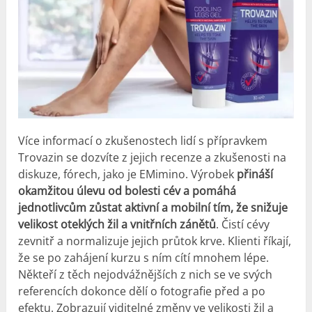
Více informací o zkušenostech lidí s přípravkem
Trovazin se dozvíte z jejich recenze a
zkušenosti
na
diskuze, fórech, jako je EMimino. Výrobek
přináší
okamžitou úlevu od bolesti cév a pomáhá
jednotlivcům zůstat aktivní a mobilní tím, že snižuje
velikost oteklých žil a vnitřních zánětů
. Čistí cévy
zevnitř a normalizuje jejich průtok krve. Klienti říkají,
že se po zahájení kurzu s ním cítí mnohem lépe.
Někteří z těch nejodvážnějších z nich se ve svých
referencích dokonce dělí o fotografie před a po
efektu. Zobrazují viditelné změny ve velikosti žil a