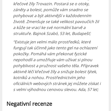
křečové žíly Trovazin.
Postará se o otoky,
záněty a bolest, pomůže vám snadno se
pohybovat a být aktivnější v každodenním
životě.
Zmenšuje se také velikost pavoučích žil
a kůže se vrací ke své normální barvě a
struktuře.
Bajnok Szabó, 53 let, Budapešť;
“Existuje jen velmi málo prostředků, které
fungují tak účinně jako tento gel na ochlazení
pokožky.
Pomáhá vám překonat fyzické
nepohodlí a umožňuje vám užívat si plnou
pohyblivost a pružnost vašeho těla.
Přípravek
aktivně léčí křečové žíly a snižuje bolest lýtek,
kotníků a nohou.
Prostřednictvím jeho
oficiálních webových stránek jej můžete získat i
s velmi výhodnou cenovou slevou.
Ada, 57 let;
Negativní recenze