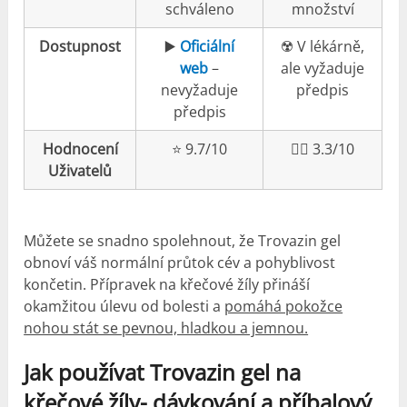
schváleno
množství
Dostupnost
▶️
Oficiální
☢️ V lékárně,
web
–
ale vyžaduje
nevyžaduje
předpis
předpis
Hodnocení
⭐️ 9.7/10
👎🏼 3.3/10
Uživatelů
Můžete se snadno spolehnout, že Trovazin gel
obnoví váš normální průtok cév a pohyblivost
končetin. Přípravek na křečové žíly přináší
okamžitou úlevu od bolesti a
pomáhá pokožce
nohou stát se pevnou, hladkou a jemnou.
Jak používat Trovazin gel na
křečové žíly- dávkování a příbalový