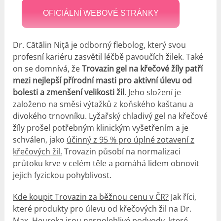
OFICIÁLNÍ WEBOVÉ STRÁNKY
Dr. Cătălin Niță je odborný flebolog, který svou
profesní kariéru zasvětil léčbě pavoučích žilek. Také
on se domnívá, že
Trovazin gel na křečové žíly patří
mezi nejlepší přírodní masti pro aktivní úlevu od
bolesti a zmenšení velikosti žil
. Jeho složení je
založeno na směsi výtažků z koňského kaštanu a
divokého trnovníku. Lyžařský chladivý gel na křečové
žíly prošel potřebným klinickým vyšetřením a je
schválen, jako
účinný z 95 % pro úplné zotavení z
křečových žil.
Trovazin působí na normalizaci
průtoku krve v celém těle a pomáhá lidem obnovit
jejich fyzickou pohyblivost.
Kde koupit Trovazin za běžnou cenu v ČR?
Jak říci,
které produkty pro úlevu od křečových žil na Dr.
Max, Heureka jsou nespolehlivé podvody, které