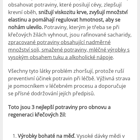
obsahovat potraviny, které posilují cévy, zlepšují
krevní oběh,
snižují viskozitu krve, zvyšují množství
elastinu a pomáhají regulovat hmotnost, aby se
nohám ulevilo.
Potraviny, kterým je třeba se při
křečových žilách vyhnout, jsou rafinované sacharidy,
zpracované potraviny obsahující nadměrné
množství soli, smažené potraviny, mléčné výrobky s
vysokým obsahem tuku a alkoholické nápoje
.
Všechny tyto látky problém zhoršují, protože ruší
preventivní účinek potravin při léčbě. Výživná strava
je pomocníkem v léčebném procesu a doporučuje
se přísné dodržování jejích předpisů.
Toto jsou 3 nejlepší potraviny pro obnovu a
regeneraci křečových žil:
Výrobky bohaté na měď.
Vysoké dávky mědi v