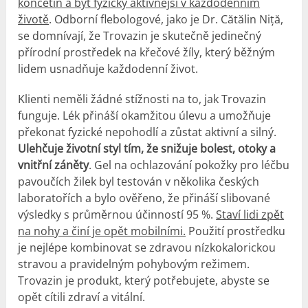
končetin a být fyzicky aktivnější v každodenním
životě
. Odborní flebologové, jako je Dr. Cătălin Niță,
se domnívají, že Trovazin je skutečně jedinečný
přírodní prostředek na křečové žíly, který běžným
lidem usnadňuje každodenní život.
Klienti neměli žádné stížnosti na to, jak Trovazin
funguje. Lék přináší okamžitou úlevu a umožňuje
překonat fyzické nepohodlí a zůstat aktivní a silný.
Ulehčuje životní styl tím, že snižuje bolest, otoky a
vnitřní záněty
. Gel na ochlazování pokožky pro léčbu
pavoučích žilek byl testován v několika českých
laboratořích a bylo ověřeno, že přináší slibované
výsledky s průměrnou účinností 95 %.
Staví lidi zpět
na nohy a činí je opět mobilními.
Použití prostředku
je nejlépe kombinovat se zdravou nízkokalorickou
stravou a pravidelným pohybovým režimem.
Trovazin je produkt, který potřebujete, abyste se
opět cítili zdraví a vitální.