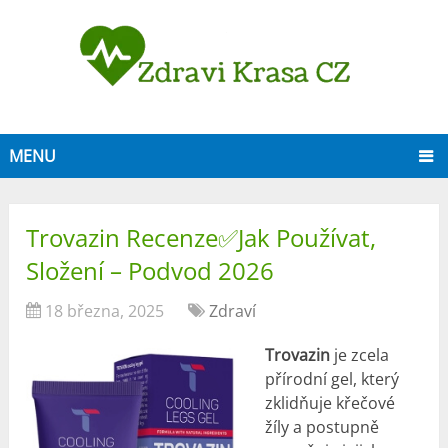
MENU
Trovazin Recenze✅Jak Používat,
Složení – Podvod 2026
18 března, 2025
Zdraví
Trovazin
je zcela
přírodní gel, který
zklidňuje křečové
žíly a postupně