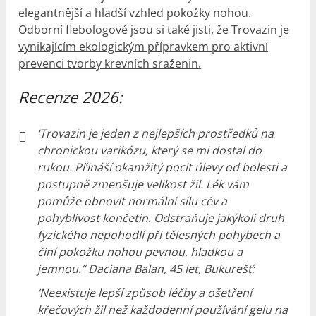
elegantnější a hladší vzhled pokožky nohou.
Odborní flebologové jsou si také jisti, že
Trovazin je
vynikajícím ekologickým přípravkem pro aktivní
prevenci tvorby krevních sraženin.
Recenze 2026:
‘Trovazin je jeden z nejlepších prostředků na
chronickou varikózu, který se mi dostal do
rukou.
Přináší okamžitý pocit úlevy od bolesti a
postupně zmenšuje velikost žil.
Lék vám
pomůže obnovit normální sílu cév a
pohyblivost končetin.
Odstraňuje jakýkoli druh
fyzického nepohodlí při tělesných pohybech a
činí pokožku nohou pevnou, hladkou a
jemnou.“ Daciana Balan, 45 let, Bukurešť;
‘Neexistuje lepší způsob léčby a ošetření
křečových žil než každodenní používání gelu na