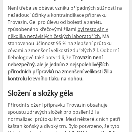
Není třeba se obávat vzniku případných stížností na
nežádoucí účinky a kontraindikace přípravku
Trovazin. Gel pro úlevu od bolesti a zánětu
způsobeného křečovými žilami
byl testován v
několika nezávislých českých laboratořích.
Má
stanovenou účinnost 95 % na zlepšení průtoku
cévami a zmenšení velikosti zduřelých žil. Odborní
flebologové také potvrdili, že
Trovazin není
nebezpečný, ale je jedním z nejspolehlivějších
přírodních přípravků na zmenšení velikosti žil a
kontrolu krevního tlaku na nohou.
Složení a složky géla
Přírodní složení přípravku Trovazin obsahuje
spoustu zdravých složek pro posílení žil a
normalizaci průtoku krve. Mezi některé z nich patří
kaštan koňský a divoký trn. Bylo potvrzeno, že tyto