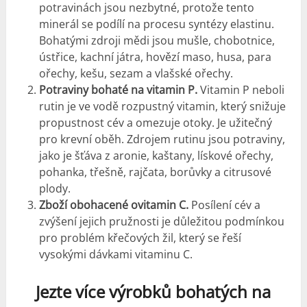
potravinách jsou nezbytné, protože tento
minerál se podílí na procesu syntézy elastinu.
Bohatými zdroji mědi jsou mušle, chobotnice,
ústřice, kachní játra, hovězí maso, husa, para
ořechy, kešu, sezam a vlašské ořechy.
Potraviny bohaté na vitamin P.
Vitamin P neboli
rutin je ve vodě rozpustný vitamin, který snižuje
propustnost cév a omezuje otoky. Je užitečný
pro krevní oběh. Zdrojem rutinu jsou potraviny,
jako je šťáva z aronie, kaštany, lískové ořechy,
pohanka, třešně, rajčata, borůvky a citrusové
plody.
Zboží obohacené ovitamin
C.
Posílení cév a
zvýšení jejich pružnosti je důležitou podmínkou
pro problém křečových žil, který se řeší
vysokými dávkami vitaminu C.
Jezte více výrobků bohatých na