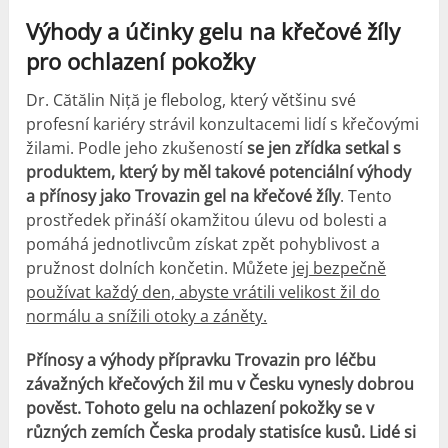
Výhody a
účinky
gelu na křečové žíly
pro ochlazení pokožky
Dr. Cătălin Niță je flebolog, který většinu své
profesní kariéry strávil konzultacemi lidí s křečovými
žilami. Podle jeho zkušeností
se jen zřídka setkal s
produktem, který by měl takové potenciální výhody
a přínosy jako Trovazin gel na křečové žíly
. Tento
prostředek přináší okamžitou úlevu od bolesti a
pomáhá jednotlivcům získat zpět pohyblivost a
pružnost dolních končetin. Můžete
jej bezpečně
používat každý den, abyste vrátili velikost žil do
normálu a snížili otoky a záněty.
Přínosy a výhody přípravku Trovazin pro léčbu
závažných křečových žil mu v Česku vynesly dobrou
pověst.
Tohoto gelu na ochlazení pokožky se v
různých zemích Česka prodaly statisíce kusů.
Lidé si