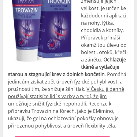
zmenšuje jejich
velikost. Je určen ke
každodenní aplikaci
na nohy, lýtka,
chodidla a kotníky.
Přípravek přináší
okamžitou úlevu od
bolesti, otoků, křečí
a zánětu.
Ochlazuje
tkáně a vytlačuje
starou a stagnující krev z dolních končetin
. Pomáhá
jedincům získat zpět úroveň fyzické pohyblivosti a
pružnosti tím, že snižuje žilní tlak.
V Česku ji denně
používají statisíce lidí s varixy a tvrdí, že jim
umožňuje snížit fyzické nepohodlí.
Recenze k
přípravku Trovazin na fórech, jako je EMimino,
ukazují, že gel na ochlazování pokožky obnovuje
přirozenou pohyblivost a úroveň flexibility těla.