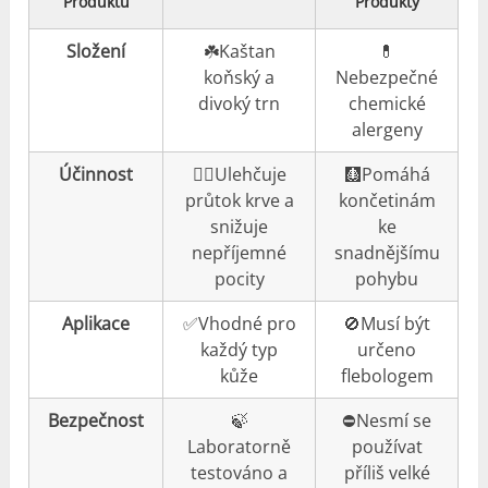
Produktu
Produkty
Složení
☘️Kaštan
💊
koňský a
Nebezpečné
divoký trn
chemické
alergeny
Účinnost
👍🏼Ulehčuje
🩻Pomáhá
průtok krve a
končetinám
snižuje
ke
nepříjemné
snadnějšímu
pocity
pohybu
Aplikace
✅Vhodné pro
🚫Musí být
každý typ
určeno
kůže
flebologem
Bezpečnost
🍃
⛔️Nesmí se
Laboratorně
používat
testováno a
příliš velké