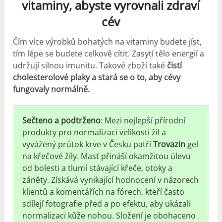
vitaminy, abyste vyrovnali zdraví
cév
Čím více výrobků bohatých na vitaminy budete jíst,
tím lépe se budete celkově cítit. Zasytí tělo energií a
udržují silnou imunitu. Takové zboží také
čistí
cholesterolové plaky a stará se o to, aby cévy
fungovaly normálně.
Sečteno a podtrženo
: Mezi nejlepší přírodní
produkty pro normalizaci velikosti žil a
vyvážený průtok krve v Česku patří
Trovazin
gel
na křečové žíly. Mast přináší okamžitou úlevu
od bolesti a tlumí stávající křeče, otoky a
záněty. Získává vynikající hodnocení v názorech
klientů a komentářích na fórech, kteří často
sdílejí fotografie před a po efektu, aby ukázali
normalizaci kůže nohou. Složení je obohaceno