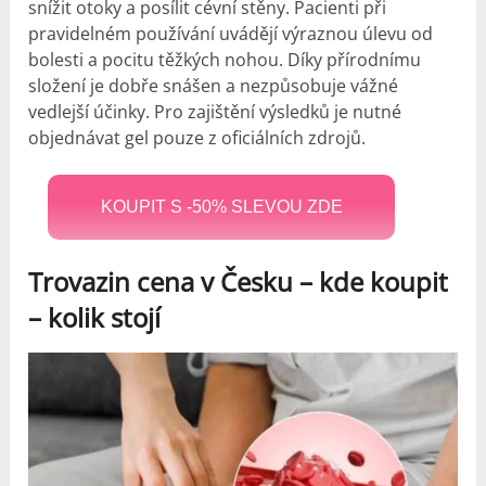
snížit otoky a posílit cévní stěny. Pacienti při
pravidelném používání uvádějí výraznou úlevu od
bolesti a pocitu těžkých nohou. Díky přírodnímu
složení je dobře snášen a nezpůsobuje vážné
vedlejší účinky. Pro zajištění výsledků je nutné
objednávat gel pouze z oficiálních zdrojů.
KOUPIT S -50% SLEVOU ZDE
Trovazin cena v Česku – kde koupit
–
kolik stojí