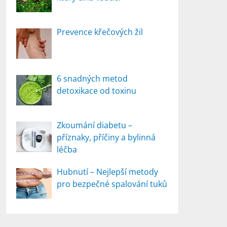
Prevence křečových žil
6 snadných metod
detoxikace od toxinu
Zkoumání diabetu –
příznaky, příčiny a bylinná
léčba
Hubnutí – Nejlepší metody
pro bezpečné spalování tuků