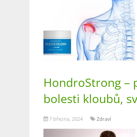
HondroStrong – p
bolesti kloubů, s
7 března, 2024
Zdraví