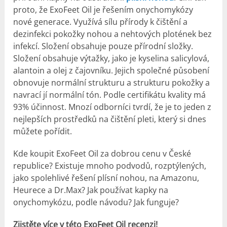
proto, že ExoFeet Oil je řešením onychomykózy
nové generace. Využívá sílu přírody k čištění a
dezinfekci pokožky nohou a nehtových plotének bez
infekcí. Složení obsahuje pouze přírodní složky.
Složení obsahuje výtažky, jako je kyselina salicylová,
alantoin a olej z čajovníku. Jejich společné působení
obnovuje normální strukturu a strukturu pokožky a
navrací jí normální tón. Podle certifikátu kvality má
93% účinnost. Mnozí odborníci tvrdí, že je to jeden z
nejlepších prostředků na čištění pleti, který si dnes
můžete pořídit.
Kde koupit ExoFeet Oil za dobrou cenu v České
republice? Existuje mnoho podvodů, rozptýlených,
jako spolehlivé řešení plísní nohou, na Amazonu,
Heurece a Dr.Max? Jak používat kapky na
onychomykózu, podle návodu? Jak funguje?
Zjistěte více v této ExoFeet Oil recenzi!