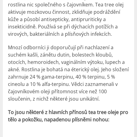
rostlina nic společného s čajovníkem. Tea tree olej
aktivuje mozkovou činnost, zklidňuje podráždění
kůže a působí antisepticky, antipruriticky a
insekticidně. Používá se při dýchacích potížích a
virových, bakteriálních a plísňových infekcích.
Mnozí odborníci ji doporučují při nachlazení a
suchém kašli, zánětu dutin, bolestech kloubů,
otocích, hemoroidech, vaginálním výtoku, lupech a
akné. Rostlina je bohatá na éterický olej. Jeho složení
zahrnuje 24 % gama-terpinu, 40 % terpinu, 5 %
cineolu a 10 % alfa-terpinu. Vědci zaznamenali v
čajovníkovém oleji přítomnost více než 100
sloučenin, z nichž některé jsou unikátní.
To jsou některé z hlavních přínosů tea tree oleje pro
tělo a pokožku, napadenou plísněmi nohou: