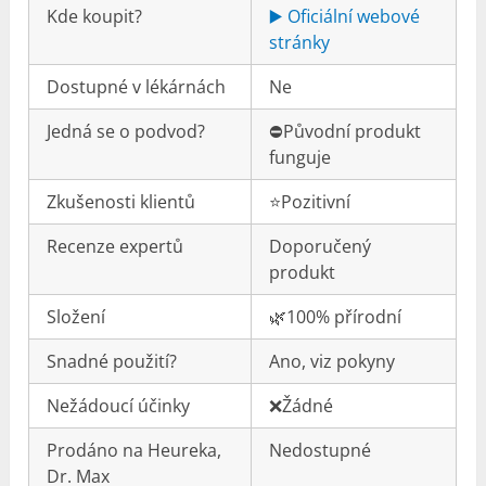
Kde koupit?
▶️ Oficiální webové
stránky
Dostupné v lékárnách
Ne
Jedná se o podvod?
⛔️Původní produkt
funguje
Zkušenosti klientů
⭐️Pozitivní
Recenze expertů
Doporučený
produkt
Složení
🌿100% přírodní
Snadné použití?
Ano, viz pokyny
Nežádoucí účinky
❌Žádné
Prodáno na Heureka,
Nedostupné
Dr. Max