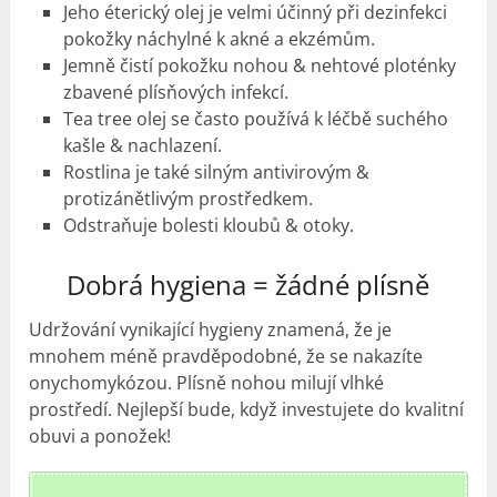
Jeho éterický olej je velmi účinný při dezinfekci
pokožky náchylné k akné a ekzémům.
Jemně čistí pokožku nohou & nehtové ploténky
zbavené plísňových infekcí.
Tea tree olej se často používá k léčbě suchého
kašle & nachlazení.
Rostlina je také silným antivirovým &
protizánětlivým prostředkem.
Odstraňuje bolesti kloubů & otoky.
Dobrá hygiena = žádné plísně
Udržování vynikající hygieny znamená, že je
mnohem méně pravděpodobné, že se nakazíte
onychomykózou. Plísně nohou milují vlhké
prostředí. Nejlepší bude, když investujete do kvalitní
obuvi a ponožek!