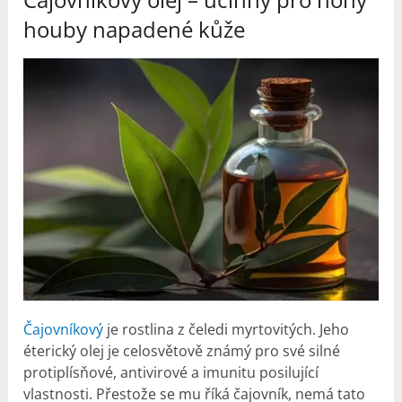
houby napadené kůže
Čajovníkový
je rostlina z čeledi myrtovitých. Jeho
éterický olej je celosvětově známý pro své silné
protiplísňové, antivirové a imunitu posilující
vlastnosti. Přestože se mu říká čajovník, nemá tato