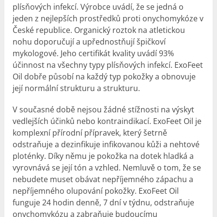
plísňových infekcí. Výrobce uvádí, že se jedná o
jeden z nejlepších prostředků proti onychomykóze v
České republice. Organický roztok na atletickou
nohu doporučují a upřednostňují špičkoví
mykologové. Jeho certifikát kvality uvádí 93%
účinnost na všechny typy plísňových infekcí. ExoFeet
Oil dobře působí na každý typ pokožky a obnovuje
její normální strukturu a strukturu.
V současné době nejsou žádné stížnosti na výskyt
vedlejších účinků nebo kontraindikací. ExoFeet Oil je
komplexní přírodní přípravek, který šetrně
odstraňuje a dezinfikuje infikovanou kůži a nehtové
ploténky. Díky němu je pokožka na dotek hladká a
vyrovnává se její tón a vzhled. Nemluvě o tom, že se
nebudete muset obávat nepříjemného zápachu a
nepříjemného olupování pokožky. ExoFeet Oil
funguje 24 hodin denně, 7 dní v týdnu, odstraňuje
onychomykózu a zabraňuje budoucímu