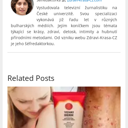
at
Šéfredaktorka
Zdravi-Krasa-Cz.com
Vystudovala televizní žurnalistiku na
České univerzitě. Svou specializaci
vykonává již řadu let v různých
bulharských médiích. Jejím koníčkem jsou témata
týkající se krásy, zdraví, detosk, intimity a hubnutí
přírodními metodami. Od vzniku webu Zdravi-Krasa-CZ
je jeho šéfredaktorkou.
Related Posts