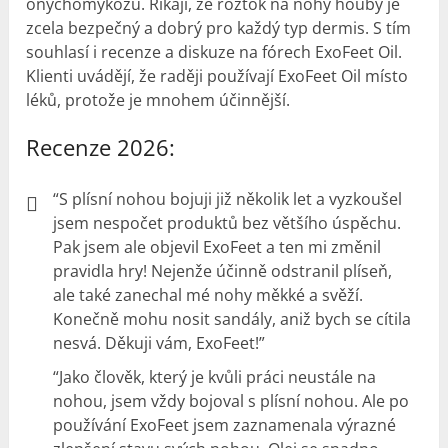
onychomykózu. Říkají, že roztok na nohy houby je
zcela bezpečný a dobrý pro každý typ dermis. S tím
souhlasí i recenze a diskuze na fórech ExoFeet Oil.
Klienti uvádějí, že raději používají ExoFeet Oil místo
léků, protože je mnohem účinnější.
Recenze 2026:
“S plísní nohou bojuji již několik let a vyzkoušel
jsem nespočet produktů bez většího úspěchu.
Pak jsem ale objevil ExoFeet a ten mi změnil
pravidla hry! Nejenže účinně odstranil plíseň,
ale také zanechal mé nohy měkké a svěží.
Konečně mohu nosit sandály, aniž bych se cítila
nesvá. Děkuji vám, ExoFeet!”
“Jako člověk, který je kvůli práci neustále na
nohou, jsem vždy bojoval s plísní nohou. Ale po
používání ExoFeet jsem zaznamenala výrazné