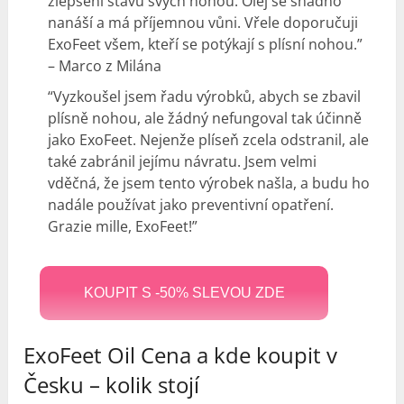
zlepšení stavu svých nohou. Olej se snadno
nanáší a má příjemnou vůni. Vřele doporučuji
ExoFeet všem, kteří se potýkají s plísní nohou.”
– Marco z Milána
“Vyzkoušel jsem řadu výrobků, abych se zbavil
plísně nohou, ale žádný nefungoval tak účinně
jako ExoFeet. Nejenže plíseň zcela odstranil, ale
také zabránil jejímu návratu. Jsem velmi
vděčná, že jsem tento výrobek našla, a budu ho
nadále používat jako preventivní opatření.
Grazie mille, ExoFeet!”
KOUPIT S -50% SLEVOU ZDE
ExoFeet Oil Cena a kde koupit v
Česku –
kolik stojí