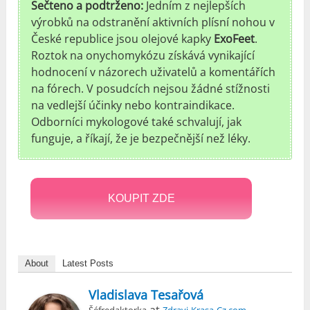
Sečteno a podtrženo:
Jedním z nejlepších
výrobků na odstranění aktivních plísní nohou v
České republice jsou olejové kapky
ExoFeet
.
Roztok na onychomykózu získává vynikající
hodnocení v názorech uživatelů a komentářích
na fórech. V posudcích nejsou žádné stížnosti
na vedlejší účinky nebo kontraindikace.
Odborníci mykologové také schvalují, jak
funguje, a říkají, že je bezpečnější než léky.
KOUPIT ZDE
About
Latest Posts
Vladislava Tesařová