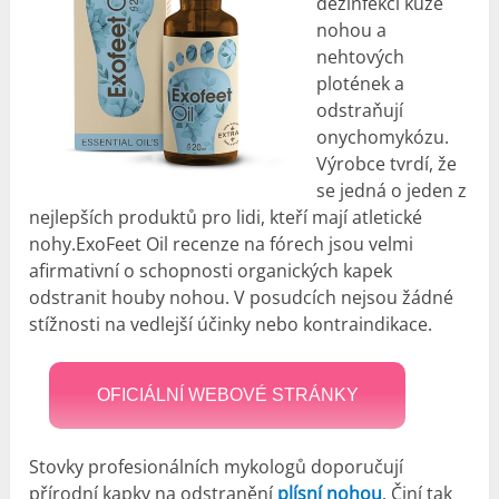
dezinfekci kůže
nohou a
nehtových
plotének a
odstraňují
onychomykózu.
Výrobce tvrdí, že
se jedná o jeden z
nejlepších produktů pro lidi, kteří mají atletické
nohy.ExoFeet Oil recenze na fórech jsou velmi
afirmativní o schopnosti organických kapek
odstranit houby nohou. V posudcích nejsou žádné
stížnosti na vedlejší účinky nebo kontraindikace.
OFICIÁLNÍ WEBOVÉ STRÁNKY
Stovky profesionálních mykologů doporučují
přírodní kapky na odstranění
plísní nohou
. Činí tak