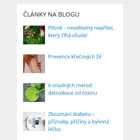
ČLÁNKY NA BLOGU
Plísně – neviditelný nepřítel,
který číhá všude!
Prevence křečových žil
6 snadných metod
detoxikace od toxinu
Zkoumání diabetu –
příznaky, příčiny a bylinná
léčba