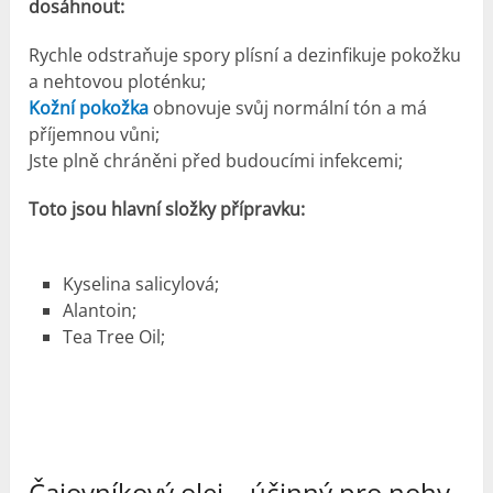
dosáhnout:
Rychle odstraňuje spory plísní a dezinfikuje pokožku
a nehtovou ploténku;
Kožní pokožka
obnovuje svůj normální tón a má
příjemnou vůni;
Jste plně chráněni před budoucími infekcemi;
Toto jsou hlavní složky přípravku:
Kyselina salicylová;
Alantoin;
Tea Tree Oil;
Čajovníkový olej – účinný pro nohy