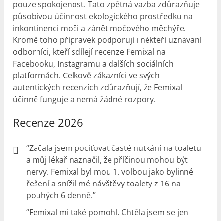
pouze spokojenost. Tato zpětná vazba zdůrazňuje
působivou účinnost ekologického prostředku na
inkontinenci moči a zánět močového měchýře.
Kromě toho přípravek podporují i někteří uznávaní
odborníci, kteří sdílejí recenze Femixal na
Facebooku, Instagramu a dalších sociálních
platformách. Celkově zákazníci ve svých
autentických recenzích zdůrazňují, že Femixal
účinně funguje a nemá žádné rozpory.
Recenze 2026
“Začala jsem pociťovat časté nutkání na toaletu
a můj lékař naznačil, že příčinou mohou být
nervy. Femixal byl mou 1. volbou jako bylinné
řešení a snížil mé návštěvy toalety z 16 na
pouhých 6 denně.”
“Femixal mi také pomohl. Chtěla jsem se jen