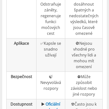
Odstraňuje
dosáhnout
záněty,
špatných a
regeneruje
nedostatečných
funkci
výsledků, které
močových
jsou časově
cest
omezené
Aplikace
✅Kapsle se
🚫Nejsou
snadno
vhodné pro
užívají
všechny lidi a
mohou mít
omezení
Bezpečnost
🍃
⛔️Může
Nevyvolává
způsobit
rozpory
závislost nebo
jiné rozpory
Dostupnost
▶️
Oficiální
☢️Často jsou k