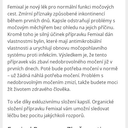
Femixal je nový lék pro normální funkci močových
cest. Zmírní příznaky způsobené inkontinencí
během prvních dnů. Kapsle odstraňují problémy s
močovým měchýřem bez ohledu na jejich příčinu.
Kromě toho je silný účinek přípravku Femixal dán
vlastnostmi bylin, které mají antimikrobiální
vlastnosti a urychlují obnovu močopohlavního
systému proti infekcím. Výsledkem je, že tento
přípravek vás zbaví nedobrovolného močení již v
prvních dnech. Poté bude potřeba močení v normě
– už žádná náhlá potřeba močení. Problém s
nedobrovolným močením zmizí, takže budete moci
žít životem zdravého člověka.
To vše díky exkluzivnímu složení kapslí. Organické
složení přípravku Femixal vám umožní sledovat
léčbu bez pocitu jakýchkoli rozporů.