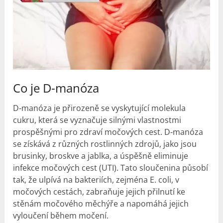
Co je D-manóza
D-manóza je přirozeně se vyskytující molekula
cukru, která se vyznačuje silnými vlastnostmi
prospěšnými pro zdraví močových cest. D-manóza
se získává z různých rostlinných zdrojů, jako jsou
brusinky, broskve a jablka, a úspěšně eliminuje
infekce močových cest (UTI). Tato sloučenina působí
tak, že ulpívá na bakteriích, zejména E. coli, v
močových cestách, zabraňuje jejich přilnutí ke
stěnám močového měchýře a napomáhá jejich
vyloučení během močení.