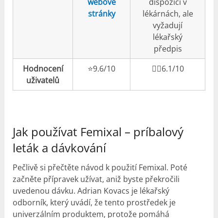
webové
dispozici v
stránky
lékárnách, ale
vyžadují
lékařský
předpis
Hodnocení
⭐️9.6/10
👎🏼6.1/10
uživatelů
Jak používat Femixal –
príbalový
leták a dávkování
Pečlivě si přečtěte návod k použití Femixal. Poté
začněte přípravek užívat, aniž byste překročili
uvedenou dávku. Adrian Kovacs je lékařský
odborník, který uvádí, že tento prostředek je
univerzálním produktem, protože pomáhá