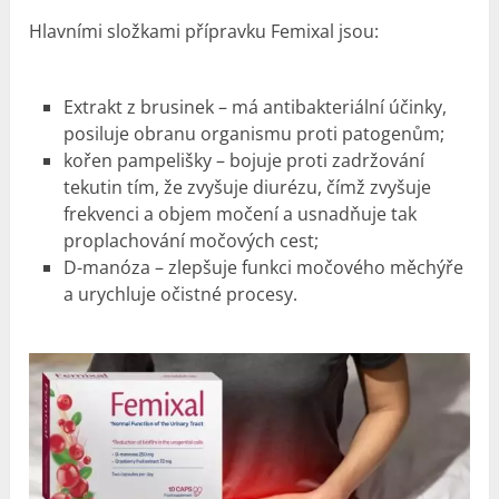
Hlavními složkami přípravku Femixal jsou:
Extrakt z brusinek – má antibakteriální účinky,
posiluje obranu organismu proti patogenům;
kořen pampelišky – bojuje proti zadržování
tekutin tím, že zvyšuje diurézu, čímž zvyšuje
frekvenci a objem močení a usnadňuje tak
proplachování močových cest;
D-manóza – zlepšuje funkci močového měchýře
a urychluje očistné procesy.