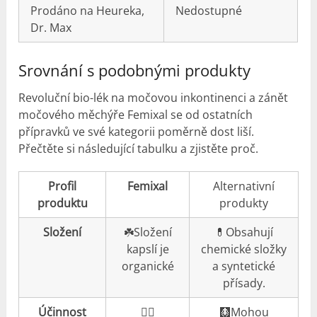
Prodáno na Heureka,
Nedostupné
Dr. Max
Srovnání s podobnými produkty
Revoluční bio-lék na močovou inkontinenci a zánět
močového měchýře Femixal se od ostatních
přípravků ve své kategorii poměrně dost liší.
Přečtěte si následující tabulku a zjistěte proč.
Profil
Femixal
Alternativní
produktu
produkty
Složení
☘️Složení
💊Obsahují
kapslí je
chemické složky
organické
a syntetické
přísady.
Účinnost
👍🏼
🩻Mohou