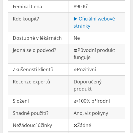
Femixal Cena
890 Kč
Kde koupit?
▶️ Oficiální webové
stránky
Dostupné v lékárnách
Ne
Jedná se o podvod?
⛔️Původní produkt
funguje
Zkušenosti klientů
⭐️Pozitivní
Recenze expertů
Doporučený
produkt
Složení
🌿100% přírodní
Snadné použití?
Ano, viz pokyny
Nežádoucí účinky
❌Žádné