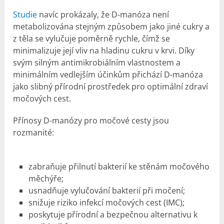
Studie
navíc prokázaly, že D-manóza není
metabolizována stejným způsobem jako jiné cukry a
z těla se vylučuje poměrně rychle, čímž se
minimalizuje její vliv na hladinu cukru v krvi. Díky
svým silným antimikrobiálním vlastnostem a
minimálním vedlejším účinkům přichází D-manóza
jako slibný přírodní prostředek pro optimální zdraví
močových cest.
Přínosy D-manózy pro močové cesty jsou
rozmanité:
zabraňuje přilnutí bakterií ke stěnám močového
měchýře;
usnadňuje vylučování bakterií při močení;
snižuje riziko infekcí močových cest (IMC);
poskytuje přírodní a bezpečnou alternativu k