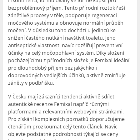
inkontinenci, formulovaný ve formě kapslí pro
bezproblémový příjem. Tento přírodní roztok řeší
zánětlivé procesy v těle, podporuje regeneraci
močového systému a obnovuje normální průběh
močení. V důsledku toho dochází u jedinců ke
snížení častého nutkání navštívit toaletu. Jeho
antiseptické vlastnosti navíc rozšiřují preventivní
účinky na celý močopohlavní systém. Díky složení
pocházejícímu z přírodních složek je Femixal ideální
pro dlouhodobý příjem bez jakýchkoli
doprovodných vedlejších účinků, aktivně zmírňuje
záněty v podbřišku.
V Česku mají zákazníci tendenci aktivně sdílet
autentické recenze Femixal napříč různými
platformami a relevantními webovými stránkami.
Pro získání komplexních poznatků doporučujeme
čtenářům prozkoumat celý tento článek. Navíc
objevte podstatné podrobnosti týkající se ceny