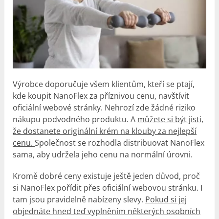
Výrobce doporučuje všem klientům, kteří se ptají,
kde koupit NanoFlex za příznivou cenu, navštívit
oficiální webové stránky. Nehrozí zde žádné riziko
nákupu podvodného produktu. A
můžete si být jisti,
že dostanete originální krém na klouby za nejlepší
cenu.
Společnost se rozhodla distribuovat NanoFlex
sama, aby udržela jeho cenu na normální úrovni.
Kromě dobré ceny existuje ještě jeden důvod, proč
si NanoFlex pořídit přes oficiální webovou stránku. I
tam jsou pravidelně nabízeny slevy.
Pokud si jej
objednáte hned teď vyplněním některých osobních