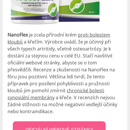
NanoFlex
je zcela přírodní krém
proti bolestem
kloubů
a křečím. Výrobce uvádí, že je účinný při
všech typech artritidy, včetně osteoartrózy. Je k
dostání za stejnou cenu v celé EU. Stačí navštívit
oficiální webové stránky, abyste se o tom
přesvědčili. Recenze a zkušenosti na NanoFlex na
fóru jsou pozitivní. Většina lidí tvrdí, že tento
přípravek pro posílení pohyblivosti a pružnosti
kloubů jim pomohl zmírnit
chronické bolesti
synoviální membrány
a křeče. V recenzích nejsou
žádné stížnosti na možné negativní vedlejší účinky
nebo kontraindikace.
OFICIÁLNÍ WEBOVÉ STRÁNKY