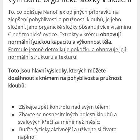
To, co odlišuje NanoFlex od jiných přípravků na
zlepšení pohyblivosti a pružnosti kloubů, je jeho
složení. Jeho organické složky obsahují více vitamínu
C než tropické ovoce. Extrakty v krému
obnovují
normální fyzickou kapacitu a výkonnost těla.
Formule jemně detoxikuje pokožku a obnovuje její
normální strukturu a texturu!
Toto jsou hlavní výsledky, kterých můžete
dosáhnout s krémem na pohyblivost a pružnost
kloubů:
Získejte zpět kontrolu nad svým tělem;
Zbavte se nesnesitelných bolestí kloubů a
svalových křečí za méně než měsíc;
Buďte fyzicky aktivnější a užívejte si života
naplno;