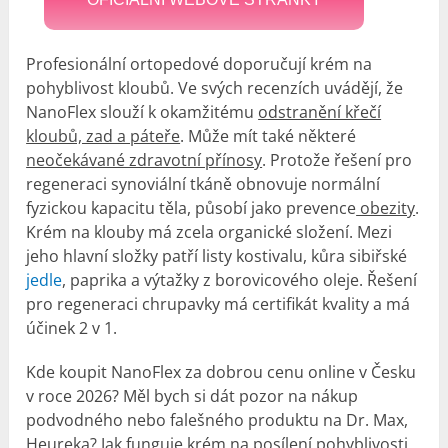
Profesionální ortopedové doporučují krém na
pohyblivost kloubů. Ve svých recenzích uvádějí, že
NanoFlex slouží k okamžitému
odstranění křečí
kloubů, zad a páteře
. Může mít také některé
neočekávané zdravotní přínosy
. Protože řešení pro
regeneraci synoviální tkáně obnovuje normální
fyzickou kapacitu těla, působí jako prevence
obezity
.
Krém na klouby má zcela organické složení. Mezi
jeho hlavní složky patří listy kostivalu, kůra sibiřské
jedle
, paprika a výtažky z borovicového oleje. Řešení
pro regeneraci chrupavky má certifikát kvality a má
účinek 2 v 1.
Kde koupit NanoFlex za dobrou cenu online v Česku
v roce 2026? Měl bych si dát pozor na nákup
podvodného nebo falešného produktu na Dr. Max,
Heureka? Jak funguje krém na posílení pohyblivosti