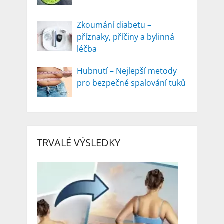
Zkoumání diabetu –
příznaky, příčiny a bylinná
léčba
Hubnutí – Nejlepší metody
pro bezpečné spalování tuků
TRVALÉ VÝSLEDKY