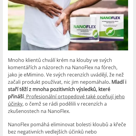
Mnoho klientů chválí krém na klouby ve svých
komentářích a názorech na NanoFlex na fórech,
jako je eMimino. Ve svých recenzích uvádějí, že než
začali produkt používat, nic jim nepomáhalo
. Mladí i
staří těží z mnoha pozitivních výsledků, které
přináší
.
Profesionální ortopedové také oceňují jeho
účinky
, o čemž se rádi podělili v recenzích a
zkušenostech na NanoFlex.
NanoFlex pomáhá eliminovat bolesti kloubů a křeče
bez negativních vedlejších účinků nebo