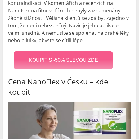
kontraindikací. V komentářích a recenzích na
NanoFlex na fitness fórech nebyly zaznamenány
žádné stížnosti. Většina klientů se zdá být zajedno v
tom, že není nebezpečný. Navíc je jeho aplikace
velmi snadná. A nemusíte se spoléhat na drahé léky
nebo pilulky, abyste se cítili lépe!
KOUPIT S -50% SLEVOU ZDE
Cena NanoFlex v Česku – kde
koupit