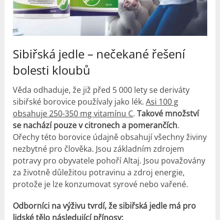
Sibiřská jedle – nečekané řešení
bolesti kloubů
Věda odhaduje, že již před 5 000 lety se deriváty
sibiřské borovice používaly jako lék.
Asi 100 g
obsahuje 250-350 mg vitamínu C
.
Takové množství
se nachází pouze v citronech a pomerančích
.
Ořechy této borovice údajně obsahují všechny živiny
nezbytné pro člověka. Jsou základním zdrojem
potravy pro obyvatele pohoří Altaj. Jsou považovány
za životně důležitou potravinu a zdroj energie,
protože je lze konzumovat syrové nebo vařené.
Odborníci na výživu tvrdí, že sibiřská jedle má pro
lidské tělo následující přínosy: