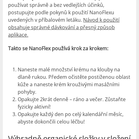
používat správně a bez vedlejších účinků,
postupujte podle pokynů k použití NanoFlexu
uvedených v příbalovém letáku.
Návod k použití
obsahuje správné dávkování a přesný způsob
aplikace.
Takto se NanoFlex používá krok za krokem:
Naneste malé množství krému na klouby na
dlaně rukou. Předem očistěte postiženou oblast
kůže a naneste krém krouživými masážními
pohyby.
Opakujte 2krát denně – ráno a večer. Zůstaňte
fyzicky aktivní!
Opakujte každý den po celý kalendářní měsíc,
abyste dokončili celou léčbu!
Výhradně organické složky v složení