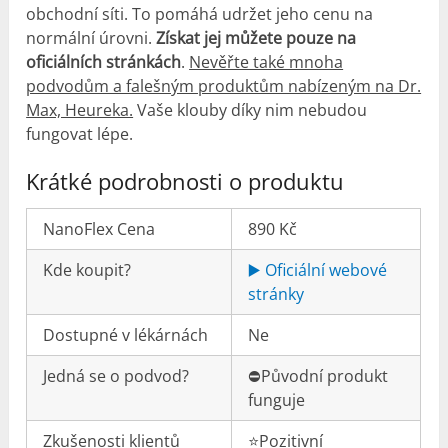
obchodní síti. To pomáhá udržet jeho cenu na
normální úrovni.
Získat jej můžete pouze na
oficiálních stránkách
.
Nevěřte také mnoha
podvodům a falešným produktům nabízeným na Dr.
Max, Heureka.
Vaše klouby díky nim nebudou
fungovat lépe.
Krátké podrobnosti o produktu
NanoFlex Cena
890 Kč
Kde koupit?
▶️ Oficiální webové
stránky
Dostupné v lékárnách
Ne
Jedná se o podvod?
⛔️Původní produkt
funguje
Zkušenosti klientů
⭐️Pozitivní