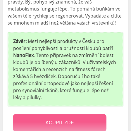
pravdy. Být pohyblivý znamená, že váš
metabolismus funguje lépe. To pomáhá buňkám ve
vašem těle rychleji se regenerovat. Vypadáte a cítíte
se mnohem mladší než většina vašich vrstevníků!
Závěr:
Mezi nejlepší produkty v Česku pro
posílení pohyblivosti a pružnosti kloubů patří
NanoFlex
. Tento přípravek na zmírnění bolesti
kloubů je oblíbený u zákazníků. V uživatelských
komentářích a recenzích na fitness fórech
získává 5 hvězdiček. Doporučují ho také
profesionální ortopedové jako nejlepší řešení
pro synoviální tkáně, které funguje lépe než
léky a pilulky.
KOUPIT ZDE