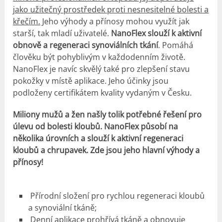
jako užitečný prostředek proti nesnesitelné bolesti a
křečím.
Jeho výhody a přínosy mohou využít jak
starší, tak mladí uživatelé.
NanoFlex slouží k aktivní
obnově a regeneraci synoviálních tkání
. Pomáhá
člověku být pohyblivým v každodenním životě.
NanoFlex je navíc skvělý také pro zlepšení stavu
pokožky v místě aplikace. Jeho účinky jsou
podloženy certifikátem kvality vydaným v Česku.
Miliony mužů a žen našly tolik potřebné řešení pro
úlevu od bolesti kloubů. NanoFlex působí na
několika úrovních a slouží k aktivní regeneraci
kloubů a chrupavek. Zde jsou jeho hlavní výhody a
přínosy!
Přírodní složení pro rychlou regeneraci kloubů
a synoviální tkáně;
Denní aplikace prohřívá tkáně a obnovuje