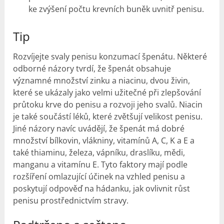
ke zvýšení počtu krevních buněk uvnitř penisu.
Tip
Rozvíjejte svaly penisu konzumací špenátu. Některé
odborné názory tvrdí, že špenát obsahuje
významné množství zinku a niacinu, dvou živin,
které se ukázaly jako velmi užitečné při zlepšování
průtoku krve do penisu a rozvoji jeho svalů. Niacin
je také součástí léků, které zvětšují velikost penisu.
Jiné názory navíc uvádějí, že špenát má dobré
množství bílkovin, vlákniny, vitamínů A, C, K a E a
také thiaminu, železa, vápníku, draslíku, mědi,
manganu a vitamínu E. Tyto faktory mají podle
rozšíření omlazující účinek na vzhled penisu a
poskytují odpověď na hádanku, jak ovlivnit růst
penisu prostřednictvím stravy.