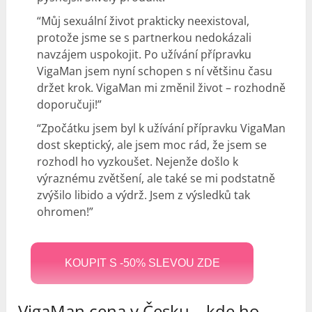
“Můj sexuální život prakticky neexistoval,
protože jsme se s partnerkou nedokázali
navzájem uspokojit. Po užívání přípravku
VigaMan jsem nyní schopen s ní většinu času
držet krok. VigaMan mi změnil život – rozhodně
doporučuji!”
“Zpočátku jsem byl k užívání přípravku VigaMan
dost skeptický, ale jsem moc rád, že jsem se
rozhodl ho vyzkoušet. Nejenže došlo k
výraznému zvětšení, ale také se mi podstatně
zvýšilo libido a výdrž. Jsem z výsledků tak
ohromen!”
KOUPIT S -50% SLEVOU ZDE
VigaMan cena v Česku – kde ho