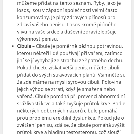
můžeme přidat na tento seznam. Ryby, jako je
losos, jsou v západní společnosti velmi často
konzumovány. Je plný zdravých přínosů pro
zdraví vašeho penisu. Losos kromě přímého
vlivu na vaše srdce a duševní zdraví zlepšuje
výkonnost penisu.
Cibule
– Cibule je poměrně běžnou potravinou,
kterou někteří lidé používají při vaření, zatímco
jiní se jí vyhýbají ze strachu ze špatného dechu.
Pokud chcete získat větší penis, můžete cibuli
přidat do svých stravovacích plánů. Všimněte si,
že zde máme na mysli syrovou cibuli. Polovina
jejích výhod se ztratí, když je smažená nebo
vařená. Cibule pomáhá při prevenci abnormální
srážlivosti krve a také zvyšuje průtok krve. Podle
některých odborných názorů cibule pomáhá
proti problému erektilní dysfunkce. Pokud jde o
zvětšení penisu, zdá se, že cibule pomáhá zvýšit
průtok krve a hladinu testosteronu, což slouží