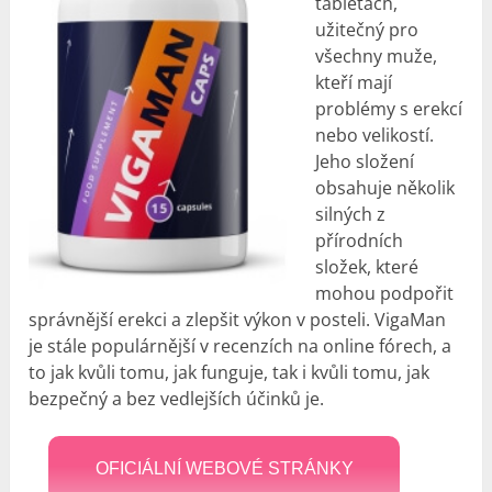
tabletách,
užitečný pro
všechny muže,
kteří mají
problémy s erekcí
nebo velikostí.
Jeho složení
obsahuje několik
silných z
přírodních
složek, které
mohou podpořit
správnější erekci a zlepšit výkon v posteli. VigaMan
je stále populárnější v recenzích na online fórech, a
to jak kvůli tomu, jak funguje, tak i kvůli tomu, jak
bezpečný a bez vedlejších účinků je.
OFICIÁLNÍ WEBOVÉ STRÁNKY