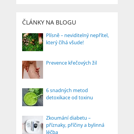
ČLÁNKY NA BLOGU
Plísně – neviditelný nepřítel,
který číhá všude!
Prevence křečových žil
6 snadných metod
detoxikace od toxinu
Zkoumání diabetu –
příznaky, příčiny a bylinná
léčba