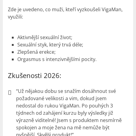
Zde je uvedeno, co muži, kteří vyzkoušeli VigaMan,
využili:
Aktivnější sexuální život;
Sexuální styk, který trvá déle;
Zlepšená erekce;
Orgasmus s intenzivnějšími pocity.
Zkušenosti 2026
:
“Už nějakou dobu se snažím dosáhnout své
požadované velikosti a vim, dokud jsem
nedostal do rukou VigaMan. Po pouhých 3
týdnech od zahájení kurzu byly výsledky již
výrazně viditelné! Jsem s produktem nesmírně
spokojen a moje žena na mě nemůže být
pyšnější. Skvělý produkt!”