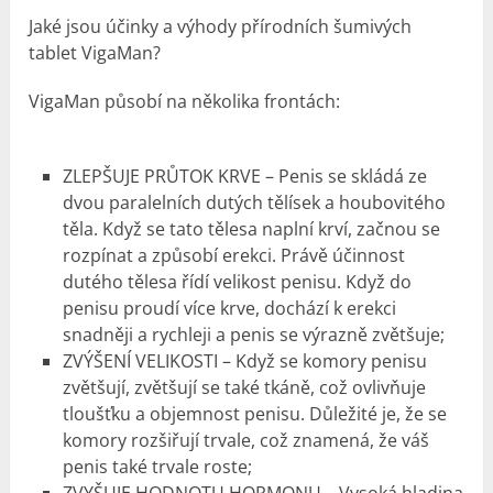
Jaké jsou účinky a výhody přírodních šumivých
tablet VigaMan?
VigaMan působí na několika frontách:
ZLEPŠUJE PRŮTOK KRVE – Penis se skládá ze
dvou paralelních dutých tělísek a houbovitého
těla. Když se tato tělesa naplní krví, začnou se
rozpínat a způsobí erekci. Právě účinnost
dutého tělesa řídí velikost penisu. Když do
penisu proudí více krve, dochází k erekci
snadněji a rychleji a penis se výrazně zvětšuje;
ZVÝŠENÍ VELIKOSTI – Když se komory penisu
zvětšují, zvětšují se také tkáně, což ovlivňuje
tloušťku a objemnost penisu. Důležité je, že se
komory rozšiřují trvale, což znamená, že váš
penis také trvale roste;
ZVYŠUJE HODNOTU HORMONU – Vysoká hladina