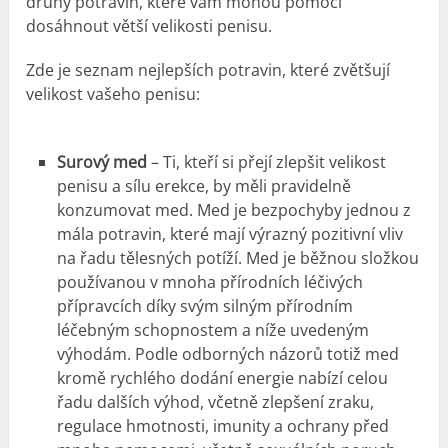
druhy potravin, které vám mohou pomoci
dosáhnout větší velikosti penisu.
Zde je seznam nejlepších potravin, které zvětšují
velikost vašeho penisu:
Surový med
– Ti, kteří si přejí zlepšit velikost
penisu a sílu erekce, by měli pravidelně
konzumovat med. Med je bezpochyby jednou z
mála potravin, které mají výrazný pozitivní vliv
na řadu tělesných potíží. Med je běžnou složkou
používanou v mnoha přírodních léčivých
přípravcích díky svým silným přírodním
léčebným schopnostem a níže uvedeným
výhodám. Podle odborných názorů totiž med
kromě rychlého dodání energie nabízí celou
řadu dalších výhod, včetně zlepšení zraku,
regulace hmotnosti, imunity a ochrany před