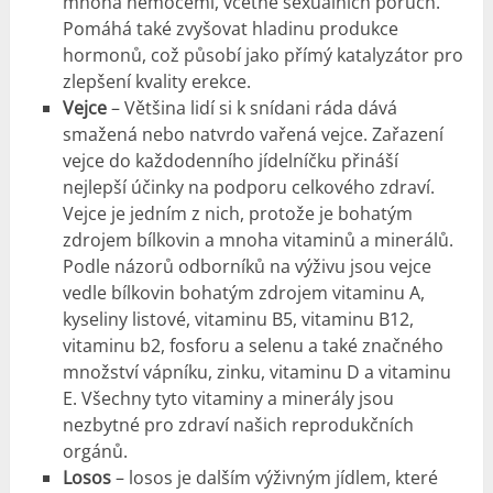
mnoha nemocemi, včetně sexuálních poruch.
Pomáhá také zvyšovat hladinu produkce
hormonů, což působí jako přímý katalyzátor pro
zlepšení kvality erekce.
Vejce
– Většina lidí si k snídani ráda dává
smažená nebo natvrdo vařená vejce. Zařazení
vejce do každodenního jídelníčku přináší
nejlepší účinky na podporu celkového zdraví.
Vejce je jedním z nich, protože je bohatým
zdrojem bílkovin a mnoha vitaminů a minerálů.
Podle názorů odborníků na výživu jsou vejce
vedle bílkovin bohatým zdrojem vitaminu A,
kyseliny listové, vitaminu B5, vitaminu B12,
vitaminu b2, fosforu a selenu a také značného
množství vápníku, zinku, vitaminu D a vitaminu
E. Všechny tyto vitaminy a minerály jsou
nezbytné pro zdraví našich reprodukčních
orgánů.
Losos
– losos je dalším výživným jídlem, které