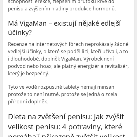
schopnosti erekce, zlepšením průtoku krve do
penisu a zvýšením hladiny produkce hormonů.
Má VigaMan – existují nějaké edlejší
účinky?
Recenze na internetových fórech neprokázaly žádné
vedlejší účinky, o které se podělili ti, kteří užívali, a to
i dlouhodobě, doplněk VigaMan. Výrobek není
podvod nebo hoax, ale platný energizér a revitalizér,
který je bezpečný.
Tyto ve vodě rozpustné tablety nemají minsan,
protože to není nutné, protože se jedná o zcela
přírodní doplněk.
Dieta na zvětšení penisu: Jak zvýšit
velikost penisu: 4 potraviny, které
pomáhají přirozeně zvětšit velikost