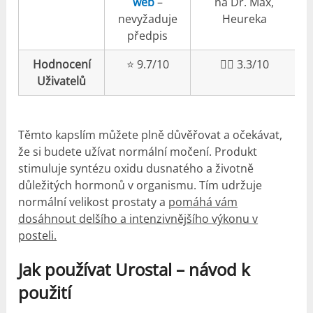
web
–
na Dr. Max,
nevyžaduje
Heureka
předpis
Hodnocení
⭐️ 9.7/10
👎🏼 3.3/10
Uživatelů
Těmto kapslím můžete plně důvěřovat a očekávat,
že si budete užívat normální močení. Produkt
stimuluje syntézu oxidu dusnatého a životně
důležitých hormonů v organismu. Tím udržuje
normální velikost prostaty a
pomáhá vám
dosáhnout delšího a intenzivnějšího výkonu v
posteli.
Jak používat Urostal – návod k
použití