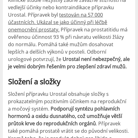
Klinické studie nezjistily žádné závažné stížnosti na
vedlejší účinky nebo kontraindikace přípravku
Urostal. Přípravek byl
testován na 57 000
účastnících. Ukázal se jako účinný při léčbě
onemocnění prostaty.
Přípravek na prostatitidu má
ověřenou účinnost 93 % při návratu velikosti žlázy
do normálu. Pomáhá také mužům dosahovat
lepších a delších výkonů v posteli. Odborní
urologové potvrzují, že
Urostal není nebezpečný, ale
je velmi dobrým řešením pro zlepšení zdraví mužů.
Složení a složky
Složení přípravku Urostal obsahuje složky s
prokazatelným pozitivním účinkem na reprodukční
a močový systém.
Podporují syntézu pohlavních
hormonů a oxidu dusnatého, což umožňuje větší
průtok krve do reprodukčních orgánů
. Přípravek
také pomáhá prostatě vrátit se do původní velikosti.