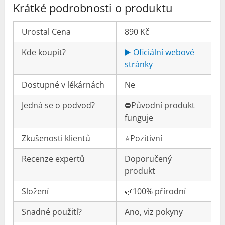
Krátké podrobnosti o produktu
Urostal Cena
890 Kč
Kde koupit?
▶️ Oficiální webové
stránky
Dostupné v lékárnách
Ne
Jedná se o podvod?
⛔️Původní produkt
funguje
Zkušenosti klientů
⭐️Pozitivní
Recenze expertů
Doporučený
produkt
Složení
🌿100% přírodní
Snadné použití?
Ano, viz pokyny