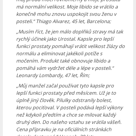
má normální velikost. Moje libido se vrátilo a
konečně mohu znovu uspokojit svou ženu v
posteli.“ Thiago Alvarez, 45 let, Barcelona;
„Musím říct, že jen málo doplňků stravy má tak
rychlý účinek jako Urostal. Kapsle pro lepší
funkci prostaty pomáhají vrátit velikost žlázy do
normálu a eliminovat jakékoli potíže s
močením. Produkt také obnovuje libido a
pomáhá vám vydržet déle a lépe v posteli.“
Leonardy Lombardy, 47 let, Řím;
„Můj manžel začal používat tyto kapsle pro
lepší funkci prostaty před měsícem. Už je to
úplně jiný člověk. Pilulky odstranily bolest,
kterou pociťoval. V posteli podává lepší výkony
než kdykoli předtím a chce se milovat každý
druhý den. Do našeho vztahu se vrátila vášeň.
Cena přípravku je na oficiálních stránkách