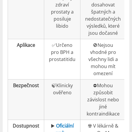
zdraví
dosahovat
prostaty a
špatných a
posiluje
nedostatečných
libido
výsledků, které
jsou dočasné
Aplikace
✅Určeno
🚫Nejsou
pro BPH a
vhodné pro
prostatitidu
všechny lidi a
mohou mít
omezení
Bezpečnost
🍃Klinicky
⛔️Mohou
ověřeno
způsobit
závislost nebo
jiné
kontraindikace
Dostupnost
▶️
Oficiální
☢️ V lékárně &