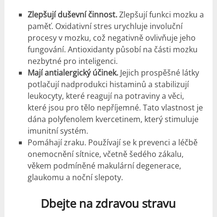
Zlepšují duševní činnost.
Zlepšují funkci mozku a
paměť. Oxidativní stres urychluje involuční
procesy v mozku, což negativně ovlivňuje jeho
fungování. Antioxidanty působí na části mozku
nezbytné pro inteligenci.
Mají antialergický účinek.
Jejich prospěšné látky
potlačují nadprodukci histaminů a stabilizují
leukocyty, které reagují na potraviny a věci,
které jsou pro tělo nepříjemné. Tato vlastnost je
dána polyfenolem kvercetinem, který stimuluje
imunitní systém.
Pomáhají zraku. Používají se k prevenci a léčbě
onemocnění sítnice, včetně šedého zákalu,
věkem podmíněné makulární degenerace,
glaukomu a noční slepoty.
Dbejte na zdravou stravu