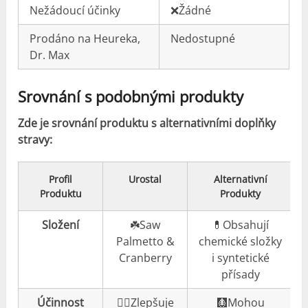
Nežádoucí účinky
❌Žádné
Prodáno na Heureka,
Nedostupné
Dr. Max
Srovnání s podobnými produkty
Zde je srovnání produktu s alternativními doplňky
stravy:
Profil
Urostal
Alternativní
Produktu
Produkty
Složení
☘️Saw
💊Obsahují
Palmetto &
chemické složky
Cranberry
i syntetické
přísady
Účinnost
👍🏼Zlepšuje
🩻Mohou