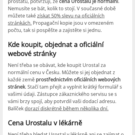
prostatu, potvrzují, že
cena Urostalu je normální
.
Nemusíte se bát, kolik to stojí. V současné době
můžete také
získat 50% slevu na oficiálních
stránkách.
Propagační kopie jsou v omezeném
počtu, tak si pospěšte a zajistěte si jednu.
Kde koupit, objednat a oficiální
webové stránky
Není třeba se obávat, kde koupit Urostal za
normální cenu v Česku. Můžete si jej objednat z
každé země
prostřednictvím oficiálních webových
stránek
. Stačí tam přejít a vyplnit krátký formulář s
vašimi údaji. Zástupce zákaznického servisu se s
vámi brzy spojí, aby potvrdil vaši dodací adresu.
Balíček
dorazí diskrétně během několika dní.
Cena Urostalu v lékárně
Není třeba hledat Urostal v lékárně ani se zajímat o