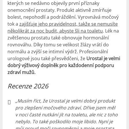
kterých se nedávno objevily první příznaky
onemocnění prostaty. Produkt aktivně zmírňuje
bolest, nepohodlí a podráždění. Vyrovnává močový
tok a
zajišťuje jeho pravidelnost, takže se nemusíte
několikrát za noc budit, abyste šli na toaletu
. Lék na
zvětšenou prostatu také obnovuje hormonální
rovnováhu. Díky tomu se velikost žlázy vrátí do
normálu a zvýší se intimní výdrž. Profesionální
urologové jsou také přesvědčeni, že
Urostal je velmi
dobrý výživový doplněk pro každodenní podporu
zdraví mužů.
Recenze 2026
„Musím říct, že Urostal je velmi dobrý produkt
pro zlepšení močového zdraví. Dříve jsem měl
v noci časté nutkání jít na toaletu, ale nic z toho
nebylo. To také poškodilo moje libido. Nyní je
můj proud moči rovnoměrný a moje prostata