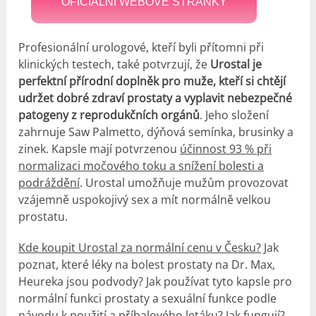
OFICIÁLNÍ WEBOVÉ STRÁNKY
Profesionální urologové, kteří byli přítomni při
klinických testech, také potvrzují, že
Urostal je
perfektní přírodní doplněk pro muže, kteří si chtějí
udržet dobré zdraví prostaty a vyplavit nebezpečné
patogeny z reprodukčních orgánů
. Jeho složení
zahrnuje Saw Palmetto, dýňová semínka, brusinky a
zinek. Kapsle mají potvrzenou
účinnost 93 % při
normalizaci močového toku a snížení bolesti a
podráždění
. Urostal umožňuje mužům provozovat
vzájemně uspokojivý sex a mít normálně velkou
prostatu.
Kde koupit Urostal za normální cenu v Česku?
Jak
poznat, které léky na bolest prostaty na Dr. Max,
Heureka jsou podvody? Jak používat tyto kapsle pro
normální funkci prostaty a sexuální funkce podle
návodu k použití a příbalového letáku? Jak fungují?