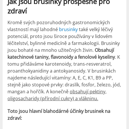
Jak jsou brusinky prospěšné pro
zdraví
Kromě svých pozoruhodných gastronomických
vlastností mají lahodné
brusinky
také velký léčivý
potenciál, proto jsou široce používány v lidovém
léčitelství, bylinné medicíně a farmakologii. Brusinky
jsou bohaté na mnoho užitečných živin.
Obsahují
katechinové taniny, flavonoidy a fenolové kyseliny
. K
tomu přidáváme karotenoidy, trans-resveratrol,
proanthokyanidiny a antokyanosidy. V brusinkách
najdeme následující vitamíny: A, E, C, K1, B9 a PP,
stejně jako stopové prvky: draslík, fosfor, železo, jód,
mangan a hořčík. A konečně
obsahují pektiny,
oligosacharidy (přírodní cukry) a vlákninu.
Toto jsou hlavní blahodárné účinky brusinek na
zdraví: