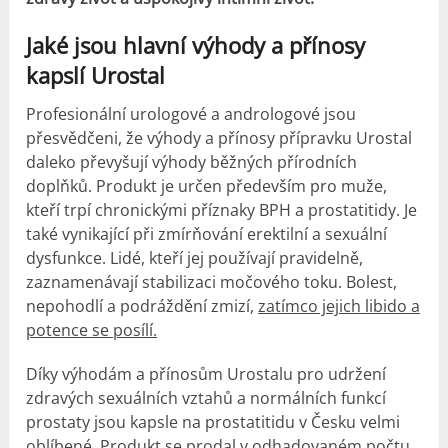
Jaké jsou hlavní výhody a přínosy
kapslí Urostal
Profesionální urologové a andrologové jsou
přesvědčeni, že výhody a přínosy přípravku Urostal
daleko převyšují výhody běžných přírodních
doplňků. Produkt je určen především pro muže,
kteří trpí chronickými příznaky BPH a prostatitidy. Je
také vynikající při zmírňování erektilní a sexuální
dysfunkce. Lidé, kteří jej používají pravidelně,
zaznamenávají stabilizaci močového toku. Bolest,
nepohodlí a podráždění zmizí,
zatímco jejich libido a
potence se posílí.
Díky výhodám a přínosům Urostalu pro udržení
zdravých sexuálních vztahů a normálních funkcí
prostaty jsou kapsle na prostatitidu v Česku velmi
oblíbené. Produkt se prodal v odhadovaném počtu