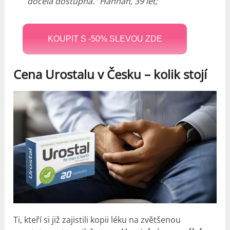
docela dostupná.“ Hannah, 39 let;
KOUPIT S -50% SLEVOU ZDE
Cena Urostalu v Česku – kolik stojí
Ti, kteří si již zajistili kopii léku na zvětšenou