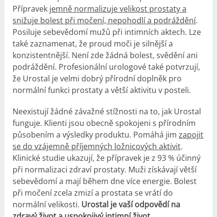
Přípravek
jemně normalizuje velikost prostaty a
snižuje bolest při močení, nepohodlí a podráždění
.
Posiluje sebevědomí mužů při intimních aktech. Lze
také zaznamenat, že proud moči je silnější a
konzistentnější. Není zde žádná bolest, svědění ani
podráždění. Profesionální urologové také potvrzují,
že Urostal je velmi dobrý přírodní doplněk pro
normální funkci prostaty a větší aktivitu v posteli.
Neexistují žádné závažné stížnosti na to, jak Urostal
funguje. Klienti jsou obecně spokojeni s přírodním
působením a výsledky produktu. Pomáhá jim
zapojit
se do vzájemně příjemných ložnicových aktivit
.
Klinické studie ukazují, že přípravek je z 93 % účinný
při normalizaci zdraví prostaty. Muži získávají větší
sebevědomí a mají během dne více energie. Bolest
při močení zcela zmizí a prostata se vrátí do
normální velikosti.
Urostal je vaší odpovědí na
zdravý život a uspokojivý intimní život.