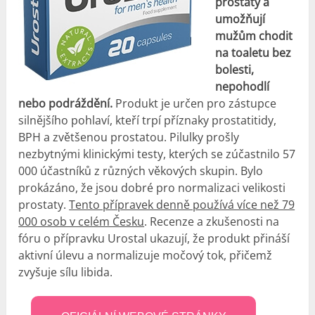
prostaty a
umožňují
mužům chodit
na toaletu bez
bolesti,
nepohodlí
nebo podráždění.
Produkt je určen pro zástupce
silnějšího pohlaví, kteří trpí příznaky prostatitidy,
BPH a zvětšenou prostatou. Pilulky prošly
nezbytnými klinickými testy, kterých se zúčastnilo 57
000 účastníků z různých věkových skupin. Bylo
prokázáno, že jsou dobré pro normalizaci velikosti
prostaty.
Tento přípravek denně používá více než 79
000 osob v celém Česku
. Recenze a zkušenosti na
fóru o přípravku Urostal ukazují, že produkt přináší
aktivní úlevu a normalizuje močový tok, přičemž
zvyšuje sílu libida.