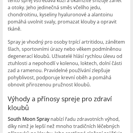
tento sprej vstřebává kůží a okamžitě snižuje zánět
a otoky. Jeho jedinečná směs včelího jedu,
chondroitinu, kyseliny hyaluronové a alantoinu
pomáhá uvolnit svaly, promazat klouby a opravit
tkáně.
Spray je vhodný pro osoby trpící artritidou, zánětem
šlach, sportovními úrazy nebo věkem podmíněnou
degenerací kloubů. Uživatelé hlásí rychlou úlevu od
ztuhlosti a nepohodlí v kolenou, loktech, dolní části
zad a ramenou. Pravidelné používání zlepšuje
pohyblivost, podporuje krevní oběh a pomáhá
obnovit přirozenou pružnost kloubů.
Výhody a přínosy spreje pro zdraví
kloubů
South Moon Spray
nabízí řadu zdravotních výhod,
díky nimž je lepší než mnoho tradičních léčebných