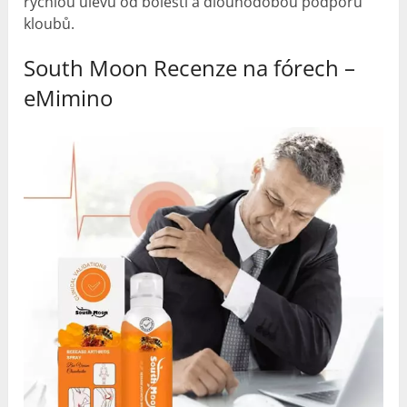
rychlou úlevu od bolesti a dlouhodobou podporu
kloubů.
South Moon Recenze na fórech –
eMimino