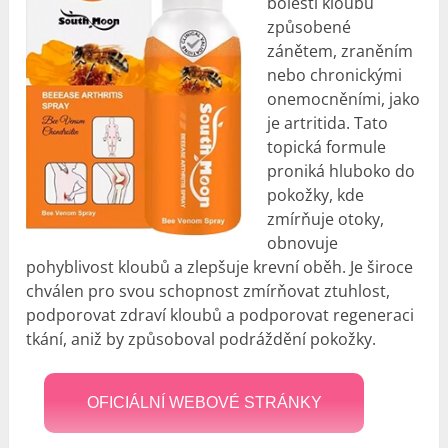
bolesti kloubů
způsobené
zánětem, zraněním
nebo chronickými
onemocněními, jako
je artritida. Tato
topická formule
proniká hluboko do
pokožky, kde
zmírňuje otoky,
obnovuje
pohyblivost kloubů a zlepšuje krevní oběh. Je široce
chválen pro svou schopnost zmírňovat ztuhlost,
podporovat zdraví kloubů a podporovat regeneraci
tkání, aniž by způsoboval podráždění pokožky.
OFICIÁLNÍ WEBOVÉ STRÁNKY