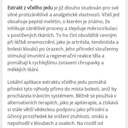
Extrakt z včelího jedu
je již dlouho studován pro své
silné protizánětlivé a analgetické vlastnosti. Včelí jed
obsahuje peptid melittin, o kterém je známo, že
inhibuje zánětlivé procesy a zlepšuje mikrocirkulaci
v postižených tkáních. To ho činí obzvláště cenným
při léčbě onemocnění, jako je artritida, tendinitida a
bolesti kloubů po úrazech. Jeho přírodní sloučeniny
stimulují imunitní a regenerační reakce těla a
pomáhají k rychlejšímu zotavení chrupavky a
měkkých tkání.
Lokální aplikace extraktu včelího jedu pomáhá
přinést tyto výhody přímo do místa bolesti, aniž by
procházela trávicím systémem. Běžně se používá v
alternativních terapiích, jako je apiterapie, a získává
si stále větší vědeckou podporu jako přírodní a
účinný prostředek ke snížení ztuhlosti, otoků a
nepohodlí v kloubech a svalech. Na rozdíl od