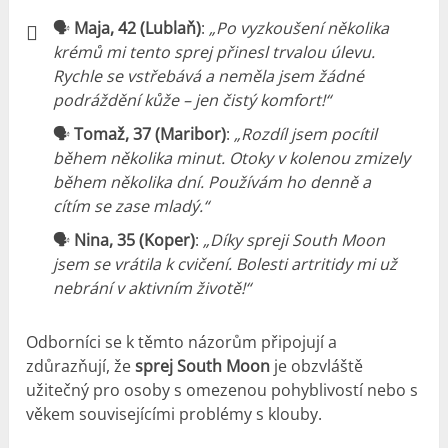
🗣
Maja, 42 (Lublaň)
:
„Po vyzkoušení několika
krémů mi tento sprej přinesl trvalou úlevu.
Rychle se vstřebává a neměla jsem žádné
podráždění kůže – jen čistý komfort!“
🗣
Tomaž, 37 (Maribor)
:
„Rozdíl jsem pocítil
během několika minut. Otoky v kolenou zmizely
během několika dní. Používám ho denně a
cítím se zase mladý.“
🗣
Nina, 35 (Koper)
:
„Díky spreji South Moon
jsem se vrátila k cvičení. Bolesti artritidy mi už
nebrání v aktivním životě!“
Odborníci se k těmto názorům připojují a
zdůrazňují, že
sprej South Moon
je obzvláště
užitečný pro osoby s omezenou pohyblivostí nebo s
věkem souvisejícími problémy s klouby.