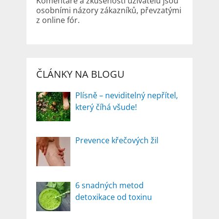
Komentáře a zkušenosti uživatelů jsou
osobními názory zákazníků, převzatými
z online fór.
ČLÁNKY NA BLOGU
Plísně – neviditelný nepřítel,
který číhá všude!
Prevence křečových žil
6 snadných metod
detoxikace od toxinu