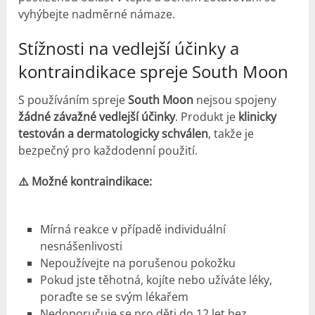
vyhýbejte nadměrné námaze.
Stížnosti na vedlejší účinky a
kontraindikace spreje South Moon
S používáním spreje
South Moon
nejsou spojeny
žádné závažné vedlejší účinky
. Produkt je
klinicky
testován a dermatologicky schválen
, takže je
bezpečný pro každodenní použití.
⚠️ Možné kontraindikace:
Mírná reakce v případě individuální
nesnášenlivosti
Nepoužívejte na porušenou pokožku
Pokud jste těhotná, kojíte nebo užíváte léky,
poraďte se se svým lékařem
Nedoporučuje se pro děti do 12 let bez