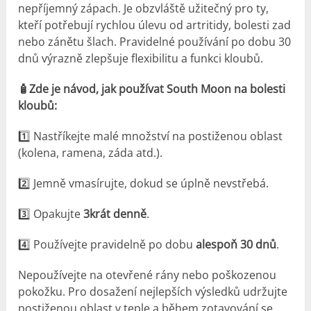
nepříjemný zápach. Je obzvláště užitečný pro ty,
kteří potřebují rychlou úlevu od artritidy, bolesti zad
nebo zánětu šlach. Pravidelné používání po dobu 30
dnů výrazně zlepšuje flexibilitu a funkci kloubů.
🧴Zde je návod, jak používat South Moon na bolesti
kloubů:
1️⃣ Nastříkejte malé množství na postiženou oblast
(kolena, ramena, záda atd.).
2️⃣ Jemně vmasírujte, dokud se úplně nevstřebá.
3️⃣ Opakujte
3krát denně
.
4️⃣ Používejte pravidelně po dobu
alespoň 30 dnů
.
Nepoužívejte na otevřené rány nebo poškozenou
pokožku. Pro dosažení nejlepších výsledků udržujte
postiženou oblast v teple a během zotavování se