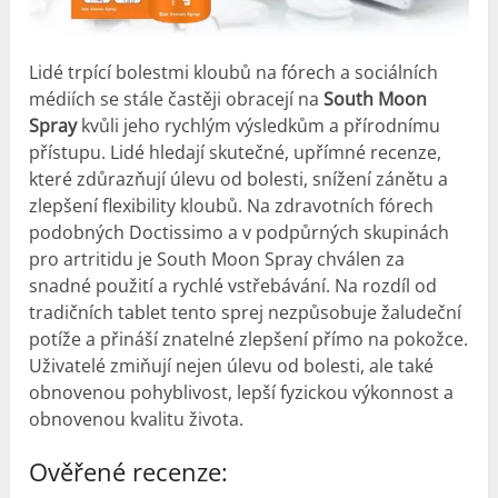
Lidé trpící bolestmi kloubů na fórech a sociálních
médiích se stále častěji obracejí na
South Moon
Spray
kvůli jeho rychlým výsledkům a přírodnímu
přístupu. Lidé hledají skutečné, upřímné recenze,
které zdůrazňují úlevu od bolesti, snížení zánětu a
zlepšení flexibility kloubů. Na zdravotních fórech
podobných Doctissimo a v podpůrných skupinách
pro artritidu je South Moon Spray chválen za
snadné použití a rychlé vstřebávání. Na rozdíl od
tradičních tablet tento sprej nezpůsobuje žaludeční
potíže a přináší znatelné zlepšení přímo na pokožce.
Uživatelé zmiňují nejen úlevu od bolesti, ale také
obnovenou pohyblivost, lepší fyzickou výkonnost a
obnovenou kvalitu života.
Ověřené recenze: