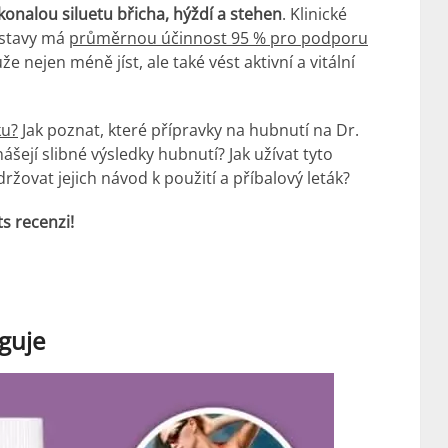
nalou siluetu břicha, hýždí a stehen
. Klinické
postavy má
průměrnou účinnost 95 % pro podporu
e nejen méně jíst, ale také vést aktivní a vitální
ku?
Jak poznat, které přípravky na hubnutí na Dr.
šejí slibné výsledky hubnutí? Jak užívat tyto
žovat jejich návod k použití a příbalový leták?
ts recenzi!
nguje