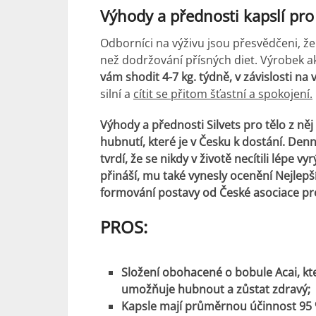
Výhody a přednosti kapslí pr
Odborníci na výživu jsou přesvědčeni, ž
než dodržování přísných diet. Výrobek a
vám shodit 4-7 kg. týdně, v závislosti na 
silní a
cítit se přitom šťastní a spokojení.
Výhody a přednosti Silvets pro tělo z něj 
hubnutí, které je v Česku k dostání.
Denně
tvrdí, že se nikdy v životě necítili lépe vy
přináší, mu také vynesly ocenění Nejlepš
formování postavy od České asociace pro
PROS:
Složení obohacené o bobule Acai, kt
umožňuje hubnout a zůstat zdravý;
Kapsle mají průměrnou účinnost 95 %