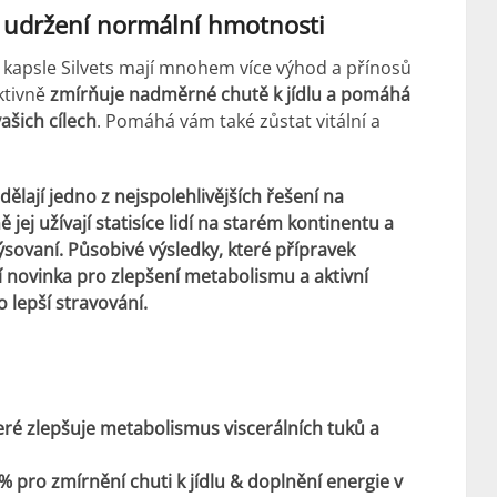
o udržení normální hmotnosti
e kapsle Silvets mají mnohem více výhod a přínosů
ktivně
zmírňuje nadměrné chutě k jídlu a pomáhá
vašich cílech
. Pomáhá vám také zůstat vitální a
dělají jedno z nejspolehlivějších řešení na
 jej užívají statisíce lidí na starém kontinentu a
rýsovaní.
Působivé výsledky, které přípravek
í novinka pro zlepšení metabolismu a aktivní
 lepší stravování.
eré zlepšuje metabolismus viscerálních tuků a
 pro zmírnění chuti k jídlu & doplnění energie v