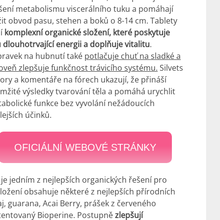
šení metabolismu viscerálního tuku a pomáhají
žit obvod pasu, stehen a boků o 8-14 cm. Tablety
jí
komplexní organické složení, které poskytuje
u dlouhotrvající energii a doplňuje vitalitu
.
pravek na hubnutí také
potlačuje chuť na sladké a
oveň zlepšuje funkčnost trávicího systému.
Silvets
ory a komentáře na fórech ukazují, že přináší
mžité výsledky tvarování těla a pomáhá urychlit
abolické funkce bez vyvolání nežádoucích
lejších účinků.
OFICIÁLNÍ WEBOVÉ STRÁNKY
 je jedním z nejlepších organických řešení pro
 Složení obsahuje některé z nejlepších přírodních
čaj, guarana, Acai Berry, prášek z červeného
patentovaný Bioperine. Postupně
zlepšují