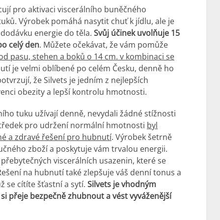
acují pro aktivaci viscerálního buněčného
uků. Výrobek pomáhá nasytit chuť k jídlu, ale je
í dodávku energie do těla.
Svůj účinek uvolňuje 15
po celý den
. Můžete očekávat, že vám pomůže
d pasu, stehen a boků o 14 cm. v kombinaci se
utí je velmi oblíbené po celém Česku, denně ho
potvrzují, že Silvets je jedním z nejlepších
enci obezity a lepší kontrolu hmotnosti.
lního tuku užívají denně, nevydali žádné stížnosti
rostředek pro udržení normální hmotnosti
byl
né a zdravé řešení pro hubnutí
. Výrobek šetrně
ného zboží a poskytuje vám trvalou energii.
 přebytečných viscerálních usazenin, které se
Řešení na hubnutí také zlepšuje váš denní tonus a
e cítíte šťastní a sytí.
Silvets je vhodným
si přeje bezpečně zhubnout a vést vyváženější