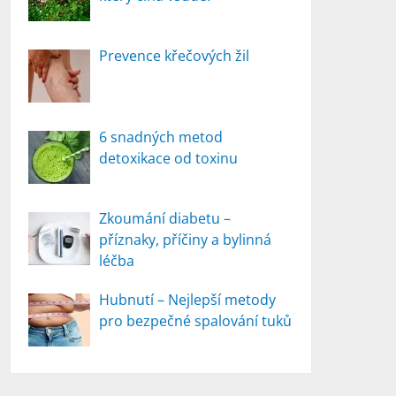
Prevence křečových žil
6 snadných metod
detoxikace od toxinu
Zkoumání diabetu –
příznaky, příčiny a bylinná
léčba
Hubnutí – Nejlepší metody
pro bezpečné spalování tuků