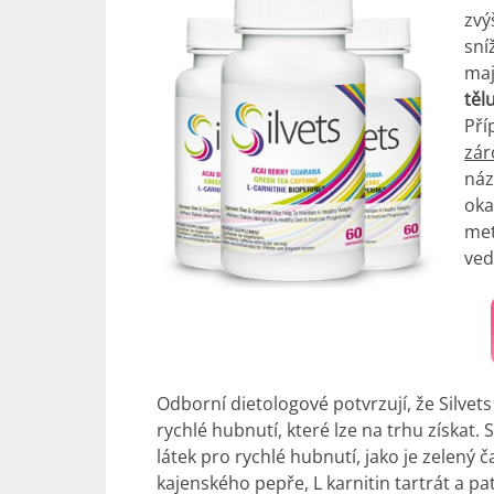
zvý
sní
ma
těl
Pří
zár
náz
oka
met
ved
Odborní dietologové potvrzují, že Silvets
rychlé hubnutí, které lze na trhu získat.
látek pro rychlé hubnutí, jako je zelený 
kajenského pepře, L karnitin tartrát a 