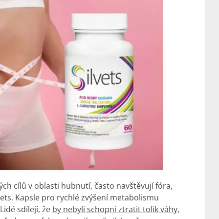
ch cílů v oblasti hubnutí, často navštěvují fóra,
vets. Kapsle pro rychlé zvýšení metabolismu
idé sdílejí, že
by nebyli schopni ztratit tolik váhy,