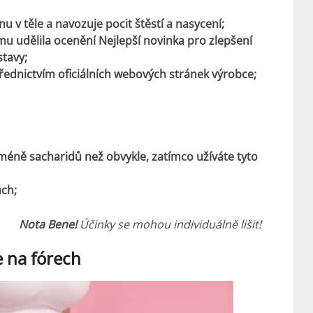
 v těle a navozuje pocit štěstí a nasycení;
mu udělila ocenění Nejlepší novinka pro zlepšení
stavy;
ednictvím oficiálních webových stránek výrobce;
 méně sacharidů než obvykle, zatímco užíváte tyto
ách;
Nota Bene!
Účinky se mohou individuálně lišit!
e na fórech