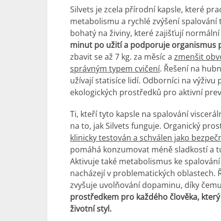
Silvets je zcela přírodní kapsle, které pr
metabolismu a rychlé zvýšení spalování t
bohatý na živiny, které zajišťují normáln
minut po užití a podporuje organismus 
zbavit se až 7 kg. za měsíc a
zmenšit obvo
správným typem cvičení
. Řešení na hubn
užívají statisíce lidí. Odborníci na výživu 
ekologických prostředků pro aktivní prev
Ti, kteří tyto kapsle na spalování viscerá
na to, jak Silvets funguje. Organický p
klinicky testován a schválen jako bezpeč
pomáhá konzumovat méně sladkostí a tuč
Aktivuje také metabolismus ke spalování
nacházejí v problematických oblastech. 
zvyšuje uvolňování dopaminu, díky čemuž s
prostředkem pro každého člověka, který 
životní styl.