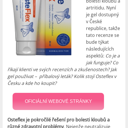
bolesti kloubů a
artritidu. Nyní
je gel dostupný
v České
republice, takže
tato recenze se
bude týkat
následujících
aspektů:
Co je a
jak funguje? Co
říkají klienti ve svých recenzích a zkušenostech? Jak
gel používat – příbalový leták? Kolik stojí Osteflex v ​​
Česku a kde ho koupit?
OFICIÁLNÍ WEBOVÉ STRÁNKY
Osteflex je pokročilé řešení pro bolesti kloubů a
různé zdravotní problémy
. Nejenže neutralizuje