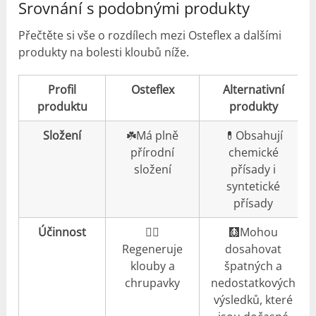
Srovnání s podobnými produkty
Přečtěte si vše o rozdílech mezi Osteflex a dalšími
produkty na bolesti kloubů níže.
Profil
Osteflex
Alternativní
produktu
produkty
Složení
☘️Má plně
💊Obsahují
přírodní
chemické
složení
přísady i
syntetické
přísady
Účinnost
👍🏼
🩻Mohou
Regeneruje
dosahovat
klouby a
špatných a
chrupavky
nedostatkových
výsledků, které