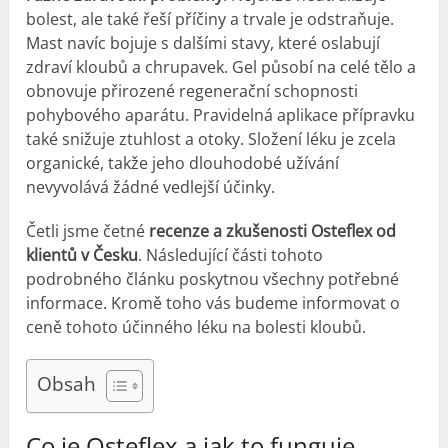
bolest, ale také řeší příčiny a trvale je odstraňuje.
Mast navíc bojuje s dalšími stavy, které oslabují
zdraví kloubů a chrupavek. Gel působí na celé tělo a
obnovuje přirozené regenerační schopnosti
pohybového aparátu. Pravidelná aplikace přípravku
také snižuje ztuhlost a otoky. Složení léku je zcela
organické, takže jeho dlouhodobé užívání
nevyvolává žádné vedlejší účinky.
Četli jsme četné
recenze a zkušenosti Osteflex od
klientů v Česku
. Následující části tohoto
podrobného článku poskytnou všechny potřebné
informace. Kromě toho vás budeme informovat o
ceně tohoto účinného léku na bolesti kloubů.
Obsah
Co je Osteflex a jak to funguje