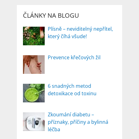
ČLÁNKY NA BLOGU
Plísně – neviditelný nepřítel,
který číhá všude!
Prevence křečových žil
6 snadných metod
detoxikace od toxinu
Zkoumání diabetu –
příznaky, příčiny a bylinná
léčba