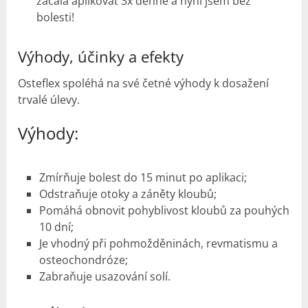
začala aplikovat 3x denně a nyní jsem bez
bolesti!
Výhody,
účinky
a efekty
Osteflex spoléhá na své četné výhody k dosažení
trvalé úlevy.
Výhody:
Zmírňuje bolest do 15 minut po aplikaci;
Odstraňuje otoky a záněty kloubů;
Pomáhá obnovit pohyblivost kloubů za pouhých
10 dní;
Je vhodný při pohmožděninách, revmatismu a
osteochondróze;
Zabraňuje usazování solí.