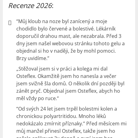
Recenze 2026
:
“Můj kloub na noze byl zanícený a moje
chodidlo bylo červené a bolestivé. Lékárník
doporučil drahou mast, ale nezabrala. Před 3
dny jsem našel webovou stránku tohoto gelu a
objednal si ho v naději, že by mohl pomoci.
Brzy uvidíme.”
„Stěžoval jsem si v práci a kolega mi dal
Osteflex. Okamžitě jsem ho nanesla a večer
jsem svižně šla domů. O několik dní později byl
zánět pryč. Objednal jsem Osteflex, abych ho
měl vždy po ruce.“
“Od svých 24 let jsem trpěl bolestmi kolen a
chronickou polyartritidou. Mnoho léků
nedokázalo zmírnit příznaky.” Před měsícem mi
můj manžel přinesl Osteflex, takže jsem ho