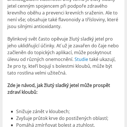
jetel cenným spojencem při podpoře zdravého
krevního oběhu a prevenci krevních sraženin. Ale to
není vše; obsahuje také flavonoidy a třísloviny, které
jsou silnými antioxidanty.
Bylinkový svět často opěvuje žlutý sladký jetel pro
jeho uklidňující účinky. Ať už je zavařen do čaje nebo
začleněn do topických aplikací, může poskytnout
úlevu od různých onemocnění.
Studie
také ukazují,
že pro ty, kteří bojují s bolestmi kloubů, může být
tato rostlina velmi užitečná.
Zde je návod, jak žlutý sladký jetel může prospět
zdraví kloubů:
Snižuje zánět v kloubech;
Zvyšuje průtok krve do postižených oblastí;
Pomáhá zmírňovat bolest a ztuhlost.