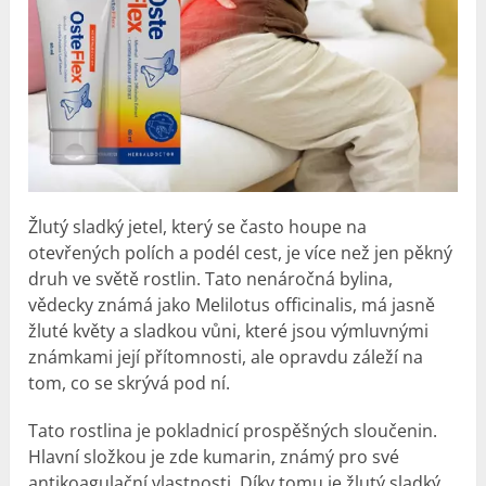
Žlutý sladký jetel, který se často houpe na
otevřených polích a podél cest, je více než jen pěkný
druh ve světě rostlin. Tato nenáročná bylina,
vědecky známá jako Melilotus officinalis, má jasně
žluté květy a sladkou vůni, které jsou výmluvnými
známkami její přítomnosti, ale opravdu záleží na
tom, co se skrývá pod ní.
Tato rostlina je pokladnicí prospěšných sloučenin.
Hlavní složkou je zde kumarin, známý pro své
antikoagulační vlastnosti. Díky tomu je žlutý sladký