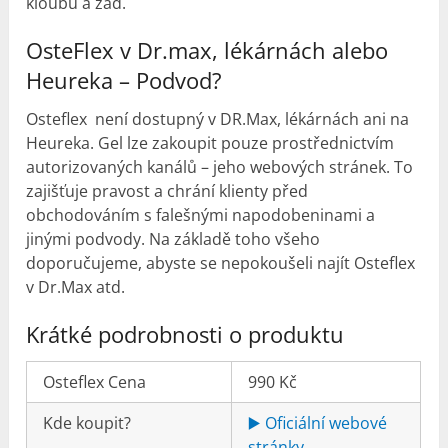
kloubů a zad.
OsteFlex v Dr.max, lékárnách alebo
Heureka – Podvod?
Osteflex není dostupný v DR.Max, lékárnách ani na
Heureka. Gel lze zakoupit pouze prostřednictvím
autorizovaných kanálů – jeho webových stránek. To
zajišťuje pravost a chrání klienty před
obchodováním s falešnými napodobeninami a
jinými podvody. Na základě toho všeho
doporučujeme, abyste se nepokoušeli najít Osteflex
v ​​Dr.Max atd.
Krátké podrobnosti o produktu
Osteflex Cena
990 Kč
Kde koupit?
▶️ Oficiální webové
stránky