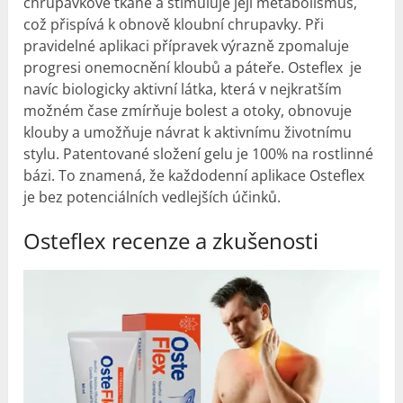
chrupavkové tkáně a stimuluje její metabolismus,
což přispívá k obnově kloubní chrupavky. Při
pravidelné aplikaci přípravek výrazně zpomaluje
progresi onemocnění kloubů a páteře. Osteflex je
navíc biologicky aktivní látka, která v nejkratším
možném čase zmírňuje bolest a otoky, obnovuje
klouby a umožňuje návrat k aktivnímu životnímu
stylu. Patentované složení gelu je 100% na rostlinné
bázi. To znamená, že každodenní aplikace Osteflex
je bez potenciálních vedlejších účinků.
Osteflex recenze a
zkušenosti