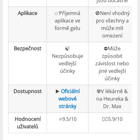
jsou dočasné
Aplikace
✅Příjemná
🚫Není vhodný
aplikace ve
pro všechny a
formě gelu
může mít
omezení
Bezpečnost
🍃
⛔️Může
Nezpůsobuje
způsobit
vedlejší
závislost nebo
účinky
jiné vedlejší
účinky
Dostupnost
▶️
Oficiální
☢️V lékárně &
webové
na Heureka &
stránky
Dr. Max
Hodnocení
⭐️9.5/10
👎🏼5.9/10
uživatelů