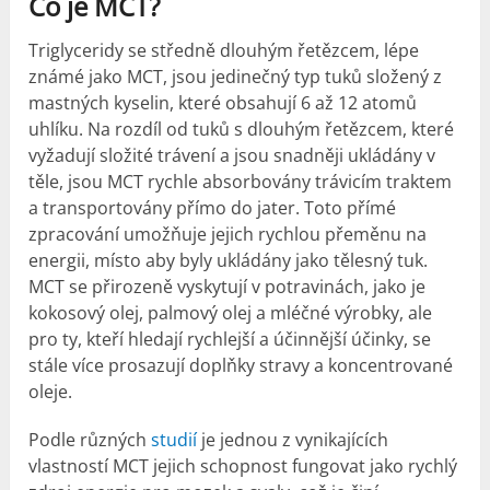
Co je MCT?
Triglyceridy se středně dlouhým řetězcem, lépe
známé jako MCT, jsou jedinečný typ tuků složený z
mastných kyselin, které obsahují 6 až 12 atomů
uhlíku. Na rozdíl od tuků s dlouhým řetězcem, které
vyžadují složité trávení a jsou snadněji ukládány v
těle, jsou MCT rychle absorbovány trávicím traktem
a transportovány přímo do jater. Toto přímé
zpracování umožňuje jejich rychlou přeměnu na
energii, místo aby byly ukládány jako tělesný tuk.
MCT se přirozeně vyskytují v potravinách, jako je
kokosový olej, palmový olej a mléčné výrobky, ale
pro ty, kteří hledají rychlejší a účinnější účinky, se
stále více prosazují doplňky stravy a koncentrované
oleje.
Podle různých
studií
je jednou z vynikajících
vlastností MCT jejich schopnost fungovat jako rychlý