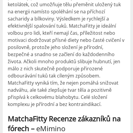
ketolátek, což umožňuje tělu přeměnit uložený tuk
na energii namísto spoléhání se na příchozí
sacharidy a bílkoviny. Výsledkem je rychlejší a
efektivnější spalování tuků. MatchaFitty je ideální
volbou pro lidi, kteří nemají čas, příležitost nebo
motivaci dodržovat přísné diety nebo časté cvičení v
posilovně, protože jeho složení je přírodní,
bezpečné a snadno se začlení do každodenního
života. Ačkoli mnoho produktů slibuje hubnutí, jen
málo z nich skutečně podporuje přirozené
odbourávání tuků tak cíleným způsobem.
MatchaFitty vyniká tím, že nejen pomáhá snižovat
nadváhu, ale také zlepšuje tvar těla a pozitivně
přispívá k celkovému blahobytu. Celé složení
komplexu je přírodní a bez kontraindikací.
MatchaFitty Recenze zákazníků na
fórech –
eMimino