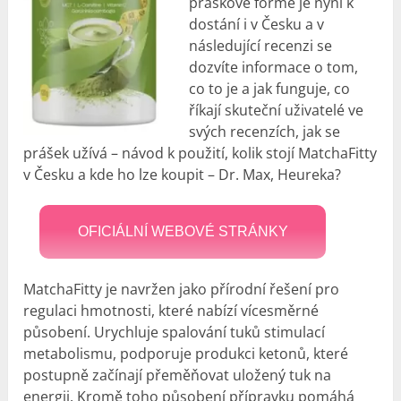
práškové formě je nyní k
dostání i v Česku a v
následující recenzi se
dozvíte informace o tom,
co to je a jak funguje, co
říkají skuteční uživatelé ve
svých recenzích, jak se
prášek užívá – návod k použití, kolik stojí MatchaFitty
v Česku a kde ho lze koupit – Dr. Max, Heureka?
OFICIÁLNÍ WEBOVÉ STRÁNKY
MatchaFitty je navržen jako přírodní řešení pro
regulaci hmotnosti, které nabízí vícesměrné
působení. Urychluje spalování tuků stimulací
metabolismu, podporuje produkci ketonů, které
postupně začínají přeměňovat uložený tuk na
energii. Kromě toho působení přípravku pomáhá