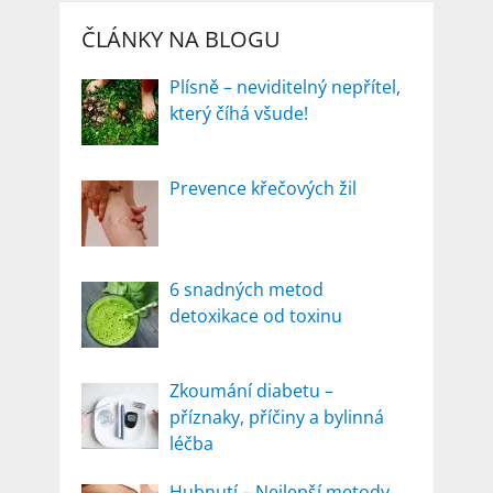
ČLÁNKY NA BLOGU
Plísně – neviditelný nepřítel,
který číhá všude!
Prevence křečových žil
6 snadných metod
detoxikace od toxinu
Zkoumání diabetu –
příznaky, příčiny a bylinná
léčba
Hubnutí – Nejlepší metody