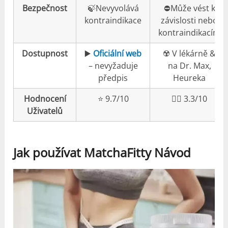
Bezpečnost
🍃Nevyvolává
⛔️Může vést k
kontraindikace
závislosti nebo
kontraindikacím
Dostupnost
▶️
Oficiální web
☢️ V lékárně &
– nevyžaduje
na Dr. Max,
předpis
Heureka
Hodnocení
⭐️ 9.7/10
👎🏼 3.3/10
Uživatelů
Jak používat MatchaFitty Návod