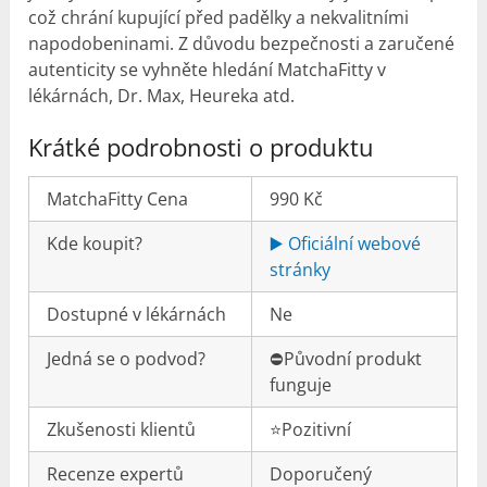
což chrání kupující před padělky a nekvalitními
napodobeninami. Z důvodu bezpečnosti a zaručené
autenticity se vyhněte hledání MatchaFitty v
lékárnách, Dr. Max, Heureka atd.
Krátké podrobnosti o produktu
MatchaFitty Cena
990 Kč
Kde koupit?
▶️ Oficiální webové
stránky
Dostupné v lékárnách
Ne
Jedná se o podvod?
⛔️Původní produkt
funguje
Zkušenosti klientů
⭐️Pozitivní
Recenze expertů
Doporučený