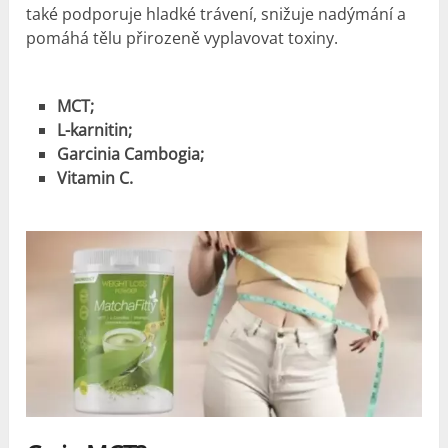
také podporuje hladké trávení, snižuje nadýmání a
pomáhá tělu přirozeně vyplavovat toxiny.
MCT;
L-karnitin;
Garcinia Cambogia;
Vitamin C.