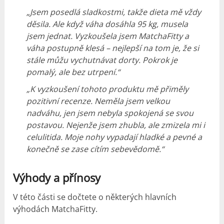
„Jsem posedlá sladkostmi, takže dieta mě vždy
děsila. Ale když váha dosáhla 95 kg, musela
jsem jednat. Vyzkoušela jsem MatchaFitty a
váha postupně klesá – nejlepší na tom je, že si
stále můžu vychutnávat dorty. Pokrok je
pomalý, ale bez utrpení.“
„K vyzkoušení tohoto produktu mě přiměly
pozitivní recenze. Neměla jsem velkou
nadváhu, jen jsem nebyla spokojená se svou
postavou. Nejenže jsem zhubla, ale zmizela mi i
celulitida. Moje nohy vypadají hladké a pevné a
konečně se zase cítím sebevědomě.“
Výhody a přínosy
V této části se dočtete o některých hlavních
výhodách MatchaFitty.