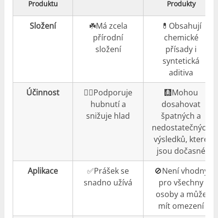
Produktu
Produkty
Složení
☘️Má zcela
💊Obsahují
přírodní
chemické
složení
přísady i
syntetická
aditiva
Účinnost
👍🏼Podporuje
🩻Mohou
hubnutí a
dosahovat
snižuje hlad
špatných a
nedostatečných
výsledků, které
jsou dočasné
Aplikace
✅Prášek se
🚫Není vhodný
snadno užívá
pro všechny
osoby a může
mít omezení