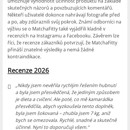
umožňuje vyhodnotit účinnost produktu na základě
skutečných názorů a povzbuzujících komentářů.
Někteří uživatelé dokonce nahrávají fotografie před
a po, aby zdůraznili svůj pokrok. Známí odborníci na
výživu se o MatchaFitty také vyjádřili kladně v
recenzích na Instagramu a Facebooku. Závěrem lze
říci, že recenze zákazníků potvrzují, že MatchaFitty
přináší znatelné výsledky a nemá žádné
kontraindikace.
Recenze 2026
„Nikdy jsem nevěřila rychlým řešením hubnutí
a byla jsem přesvědčená, že jediným způsobem
je dieta a cvičení. Ale poté, co mě kamarádka
přesvědčila, abych vyzkoušela tento doplněk,
byla jsem šokovaná – zhubla jsem 7 kg, aniž
bych se omezovala. Rychlé, snadné a skutečně
účinné. Nyní to doporučuji všem.“