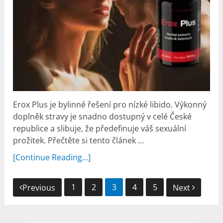
Erox Plus je bylinné řešení pro nízké libido. Výkonný
doplněk stravy je snadno dostupný v celé České
republice a slibuje, že předefinuje váš sexuální
prožitek. Přečtěte si tento článek …
[Continue Reading...]
Navigace
1
2
3
4
5
Previous
Next
pro
příspěvky