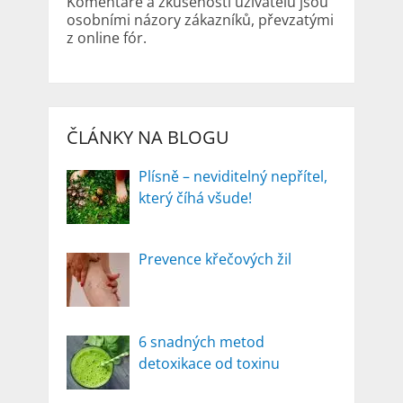
Komentáře a zkušenosti uživatelů jsou
osobními názory zákazníků, převzatými
z online fór.
ČLÁNKY NA BLOGU
Plísně – neviditelný nepřítel,
který číhá všude!
Prevence křečových žil
6 snadných metod
detoxikace od toxinu