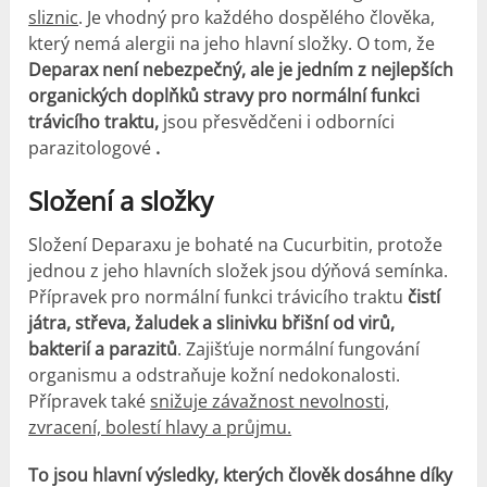
sliznic
. Je vhodný pro každého dospělého člověka,
který nemá alergii na jeho hlavní složky. O tom, že
Deparax není nebezpečný, ale je jedním z nejlepších
organických doplňků stravy pro normální funkci
trávicího traktu,
jsou přesvědčeni i odborníci
parazitologové
.
Složení a složky
Složení Deparaxu je bohaté na Cucurbitin, protože
jednou z jeho hlavních složek jsou dýňová semínka.
Přípravek pro normální funkci trávicího traktu
čistí
játra, střeva, žaludek a slinivku břišní od virů,
bakterií a parazitů
. Zajišťuje normální fungování
organismu a odstraňuje kožní nedokonalosti.
Přípravek také
snižuje závažnost nevolnosti,
zvracení, bolestí hlavy a průjmu.
To jsou hlavní výsledky, kterých člověk dosáhne díky