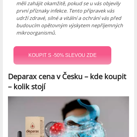
měli zahájit okamžitě, pokud se u vás objevily
první příznaky infekce. Tento přípravek vás
udrží zdravé, silné a vitální a ochrání vás před
budoucím opětovným výskytem nepříjemných
mikroorganismů.
KOUPIT S -50% SLEVOU ZDE
Deparax cena v Česku – kde koupit
–
kolik stojí