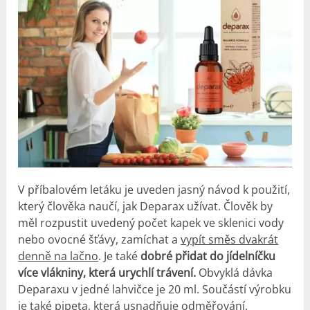
V příbalovém letáku je uveden jasný návod k použití,
který člověka naučí, jak Deparax užívat. Člověk by
měl rozpustit uvedený počet kapek ve sklenici vody
nebo ovocné šťávy, zamíchat a
vypít směs dvakrát
denně na lačno
. Je také
dobré přidat do jídelníčku
více vlákniny, která urychlí trávení.
Obvyklá dávka
Deparaxu v jedné lahvičce je 20 ml. Součástí výrobku
je také pipeta, která usnadňuje odměřování.