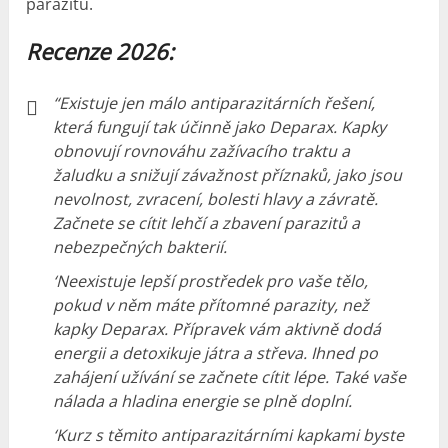
parazitů.
Recenze 2026:
“Existuje jen málo antiparazitárních řešení,
která fungují tak účinně jako Deparax. Kapky
obnovují rovnováhu zažívacího traktu a
žaludku a snižují závažnost příznaků, jako jsou
nevolnost, zvracení, bolesti hlavy a závratě.
Začnete se cítit lehčí a zbavení parazitů a
nebezpečných bakterií.
‘Neexistuje lepší prostředek pro vaše tělo,
pokud v něm máte přítomné parazity, než
kapky Deparax. Přípravek vám aktivně dodá
energii a detoxikuje játra a střeva. Ihned po
zahájení užívání se začnete cítit lépe. Také vaše
nálada a hladina energie se plně doplní.
‘Kurz s těmito antiparazitárními kapkami byste