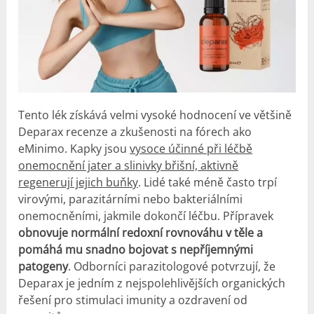
Tento lék získává velmi vysoké hodnocení ve většině
Deparax recenze a
zkušenosti
na fórech ako
eMinimo
. Kapky jsou
vysoce účinné při léčbě
onemocnění jater a slinivky břišní, aktivně
regenerují jejich buňky
. Lidé také méně často trpí
virovými, parazitárními nebo bakteriálními
onemocněními, jakmile dokončí léčbu. Přípravek
obnovuje normální redoxní rovnováhu v těle a
pomáhá mu snadno bojovat s nepříjemnými
patogeny
. Odborníci parazitologové potvrzují, že
Deparax je jedním z nejspolehlivějších organických
řešení pro stimulaci imunity a ozdravení od