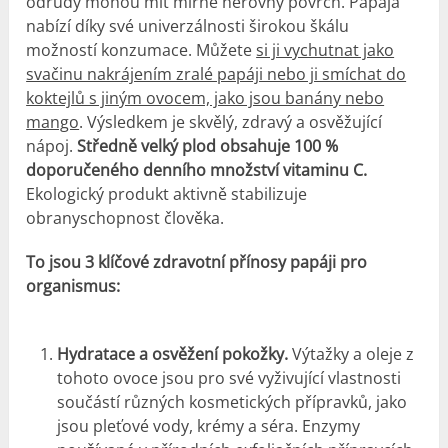
odrůdy mohou mít mírně nerovný povrch. Papája
nabízí díky své univerzálnosti širokou škálu
možností konzumace. Můžete
si ji vychutnat jako
svačinu nakrájením zralé papáji nebo ji smíchat do
koktejlů s jiným ovocem, jako jsou banány nebo
mango
. Výsledkem je skvělý, zdravý a osvěžující
nápoj.
Středně velký plod obsahuje 100 %
doporučeného denního množství vitaminu C.
Ekologický produkt aktivně stabilizuje
obranyschopnost člověka.
To jsou 3 klíčové zdravotní přínosy papáji pro
organismus:
Hydratace a osvěžení pokožky.
Výtažky a oleje z
tohoto ovoce jsou pro své vyživující vlastnosti
součástí různých kosmetických přípravků, jako
jsou pleťové vody, krémy a séra. Enzymy