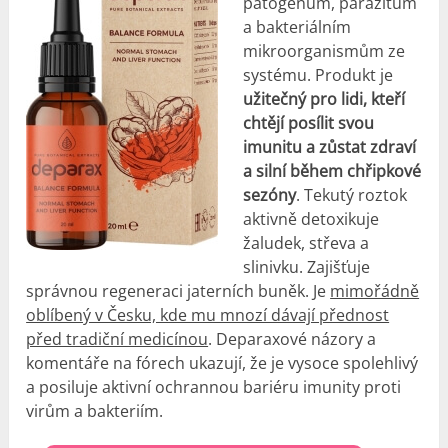
patogenům, parazitům
a bakteriálním
mikroorganismům ze
systému. Produkt je
užitečný pro lidi, kteří
chtějí posílit svou
imunitu a zůstat zdraví
a silní během chřipkové
sezóny
. Tekutý roztok
aktivně detoxikuje
žaludek, střeva a
slinivku. Zajišťuje
správnou regeneraci jaterních buněk. Je
mimořádně
oblíbený v Česku, kde mu mnozí dávají přednost
před tradiční medicínou
. Deparaxové názory a
komentáře na fórech ukazují, že je vysoce spolehlivý
a posiluje aktivní ochrannou bariéru imunity proti
virům a bakteriím.