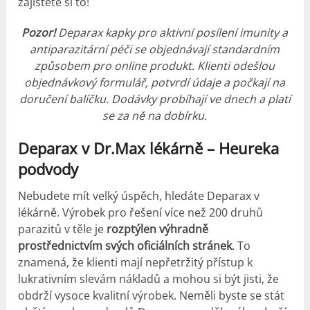
zajistěte si to!
Pozor!
Deparax kapky pro aktivní posílení imunity a
antiparazitární péči se objednávají standardním
způsobem pro online produkt.
Klienti odešlou
objednávkový formulář, potvrdí údaje a počkají na
doručení balíčku.
Dodávky probíhají ve dnech a platí
se za ně na dobírku.
Deparax v Dr.Max lékárně – Heureka
podvody
Nebudete mít velký úspěch, hledáte Deparax v
lékárně. Výrobek pro řešení více než 200 druhů
parazitů v těle je
rozptýlen výhradně
prostřednictvím svých oficiálních stránek
. To
znamená, že klienti mají nepřetržitý přístup k
lukrativním slevám nákladů a mohou si být jisti, že
obdrží vysoce kvalitní výrobek. Neměli byste se stát