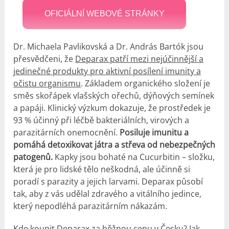
OFICIÁLNÍ WEBOVÉ STRÁNKY
Dr. Michaela Pavlikovská a Dr. András Bartók jsou
přesvědčeni, že
Deparax patří mezi nejúčinnější a
jedinečné produkty pro aktivní posílení imunity a
očistu organismu
. Základem organického složení je
směs skořápek vlašských ořechů, dýňových semínek
a papáji. Klinický výzkum dokazuje, že prostředek je
93 % účinný při léčbě bakteriálních, virových a
parazitárních onemocnění.
Posiluje imunitu a
pomáhá detoxikovat játra a střeva od nebezpečných
patogenů.
Kapky jsou bohaté na Cucurbitin – složku,
která je pro lidské tělo neškodná, ale účinně si
poradí s parazity a jejich larvami. Deparax působí
tak, aby z vás udělal zdravého a vitálního jedince,
který nepodléhá parazitárním nákazám.
Kde koupit Deparax za běžnou cenu v Česku
? Jak