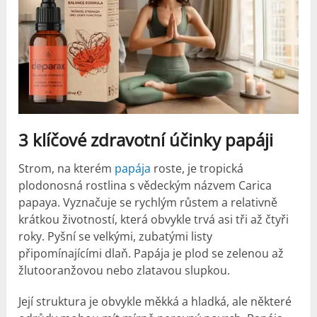
3 klíčové zdravotní účinky papáji
Strom, na kterém
papája
roste, je tropická
plodonosná rostlina s vědeckým názvem Carica
papaya. Vyznačuje se rychlým růstem a relativně
krátkou životností, která obvykle trvá asi tři až čtyři
roky. Pyšní se velkými, zubatými listy
připomínajícími dlaň. Papája je plod se zelenou až
žlutooranžovou nebo zlatavou slupkou.
Její struktura je obvykle měkká a hladká, ale některé