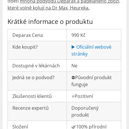
obětí
mnoha podvodů Deparax a padělaného zboží,
které volně kolují na Dr Max, Heureka.
Krátké informace o produktu
Deparax Cena
990 Kč
Kde koupit?
▶️ Oficiální webové
stránky
Dostupné v lékárnách
Ne
Jedná se o podvod?
⛔️Původní produkt
funguje
Zkušenosti klientů
⭐️Pozitivní
Recenze expertů
Doporučený
produkt
Složení
🌿100% přírodní