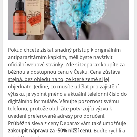
Pokud chcete získat snadný přístup k originálním
antiparazitárním kapkám, měli byste navštívit
oficiální webové stránky. Zde si Deparax koupíte za
běžnou a dostupnou cenu v Česku.
Cena zůstává
stejná, bez ohledu na to, ze které země si jej
objednáte
. Jediné, co musíte udělat pro zajištění
výtisku, je vyplnit jméno a aktuální telefonní číslo do
digitálního formuláře. Věnujte pozornost svému
telefonu, protože obdržíte potvrzující výzvu k
uvedení preferované adresy pro doručení.
Průběžná sleva z ceny Deparax vám také umožňuje
zakoupit nápravu za -50% nižší cenu
. Buďte rychlí a