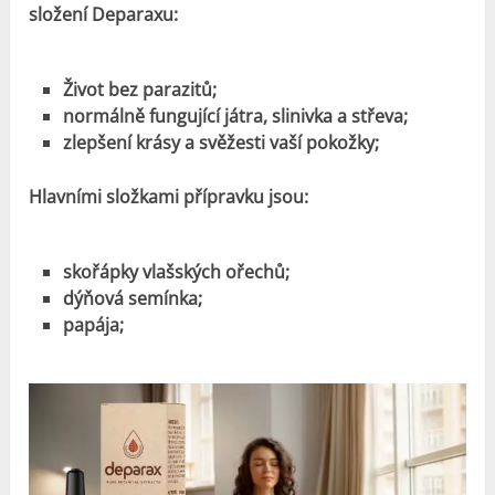
složení Deparaxu:
Život bez parazitů;
normálně fungující játra, slinivka a střeva;
zlepšení krásy a svěžesti vaší pokožky;
Hlavními složkami přípravku jsou:
skořápky vlašských ořechů;
dýňová semínka;
papája;