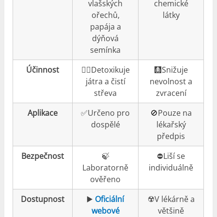
vlašských
chemické
ořechů,
látky
papája a
dýňová
semínka
Účinnost
👍🏼Detoxikuje
🩻Snižuje
játra a čistí
nevolnost a
střeva
zvracení
Aplikace
✅Určeno pro
🚫Pouze na
dospělé
lékařský
předpis
Bezpečnost
🍃
⛔️Liší se
Laboratorně
individuálně
ověřeno
Dostupnost
▶️
Oficiální
☢️V lékárně a
webové
většině