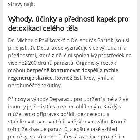
stravy najít.
Výhody,
účinky
a přednosti kapek pro
detoxikaci celého těla
Dr. Michaela Pavlikovská a Dr. András Bartók jsou si
plně jisti, že Deparax se vyznačuje více výhodami a
přednostmi, které z něj činí spolehlivý prostředek na
více než 200 druhů parazitů. Organický roztok
mohou
bezpečně konzumovat dospělí a rychle
regeneruje sliznice.
Rovněž
čistí krev, lymfu a
nitrobuněčné tekutiny.
Přínosy a výhody Deparaxu pro udržení silné a živé
imunity jej činí v Česku velmi oblíbeným. Každý si
může tento přípravek pořídit bez receptu a
stabilizovat svou vnitřní i vnější rovnováhu. Kromě
toho, že zbavuje parazitů, zlepšuje také vzhled
pokožky, vlasů a nehtů. Česká asociace pro péči o