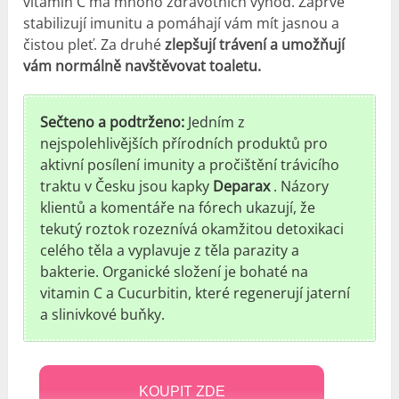
vitamin C má mnoho zdravotních výhod. Zaprvé
stabilizují imunitu a pomáhají vám mít jasnou a
čistou pleť. Za druhé
zlepšují trávení a umožňují
vám normálně navštěvovat toaletu.
Sečteno a podtrženo:
Jedním z
nejspolehlivějších přírodních produktů pro
aktivní posílení imunity a pročištění trávicího
traktu v Česku jsou kapky
Deparax
. Názory
klientů a komentáře na fórech ukazují, že
tekutý roztok rozeznívá okamžitou detoxikaci
celého těla a vyplavuje z těla parazity a
bakterie. Organické složení je bohaté na
vitamin C a Cucurbitin, které regenerují jaterní
a slinivkové buňky.
KOUPIT ZDE