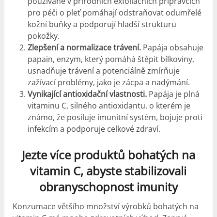
používané v přírodních exfoliačních přípravcích
pro péči o pleť pomáhají odstraňovat odumřelé
kožní buňky a podporují hladší strukturu
pokožky.
Zlepšení a normalizace trávení.
Papája obsahuje
papain, enzym, který pomáhá štěpit bílkoviny,
usnadňuje trávení a potenciálně zmírňuje
zažívací problémy, jako je zácpa a nadýmání.
Vynikající antioxidační vlastnosti.
Papája je plná
vitaminu C, silného antioxidantu, o kterém je
známo, že posiluje imunitní systém, bojuje proti
infekcím a podporuje celkové zdraví.
Jezte více produktů bohatých na
vitamin C, abyste stabilizovali
obranyschopnost imunity
Konzumace většího množství výrobků bohatých na