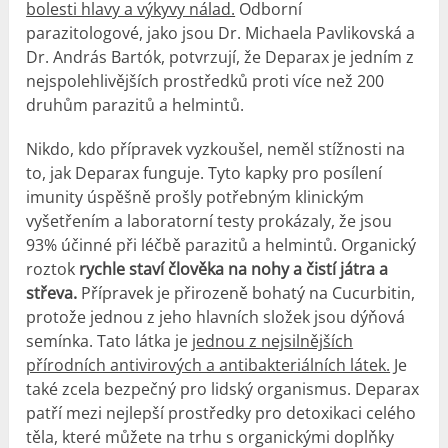
bolesti hlavy a výkyvy nálad.
Odborní
parazitologové, jako jsou Dr. Michaela Pavlikovská a
Dr. András Bartók, potvrzují, že Deparax je jedním z
nejspolehlivějších prostředků proti více než 200
druhům parazitů a helmintů.
Nikdo, kdo přípravek vyzkoušel, neměl stížnosti na
to, jak Deparax funguje. Tyto kapky pro posílení
imunity úspěšně prošly potřebným klinickým
vyšetřením a laboratorní testy prokázaly, že jsou
93% účinné při léčbě parazitů a helmintů. Organický
roztok
rychle staví člověka na nohy a čistí játra a
střeva.
Přípravek je přirozeně bohatý na Cucurbitin,
protože jednou z jeho hlavních složek jsou dýňová
semínka. Tato látka je
jednou z nejsilnějších
přírodních antivirových a antibakteriálních látek.
Je
také zcela bezpečný pro lidský organismus. Deparax
patří mezi nejlepší prostředky pro detoxikaci celého
těla, které můžete na trhu s organickými doplňky