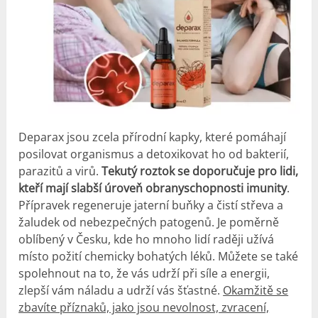
Deparax jsou zcela přírodní kapky, které pomáhají
posilovat organismus a detoxikovat ho od bakterií,
parazitů a virů.
Tekutý roztok se doporučuje pro lidi,
kteří mají slabší úroveň obranyschopnosti imunity
.
Přípravek regeneruje jaterní buňky a čistí střeva a
žaludek od nebezpečných patogenů. Je poměrně
oblíbený v Česku, kde ho mnoho lidí raději užívá
místo požití chemicky bohatých léků. Můžete se také
spolehnout na to, že vás udrží při síle a energii,
zlepší vám náladu a udrží vás šťastné.
Okamžitě se
zbavíte příznaků, jako jsou nevolnost, zvracení,