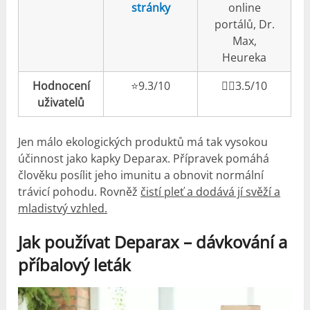
stránky
online
portálů, Dr.
Max,
Heureka
Hodnocení
⭐️9.3/10
👎🏼3.5/10
uživatelů
Jen málo ekologických produktů má tak vysokou
účinnost jako kapky Deparax. Přípravek pomáhá
člověku posílit jeho imunitu a obnovit normální
trávicí pohodu. Rovněž
čistí pleť a dodává jí svěží a
mladistvý vzhled.
Jak používat Deparax – dávkování a
příbalový leták