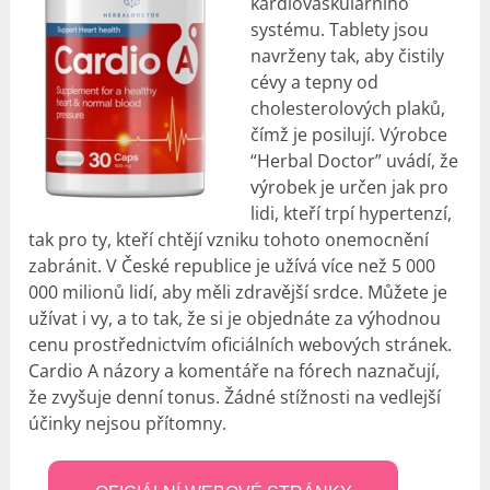
kardiovaskulárního
systému. Tablety jsou
navrženy tak, aby čistily
cévy a tepny od
cholesterolových plaků,
čímž je posilují. Výrobce
“Herbal Doctor” uvádí, že
výrobek je určen jak pro
lidi, kteří trpí hypertenzí,
tak pro ty, kteří chtějí vzniku tohoto onemocnění
zabránit. V České republice je užívá více než 5 000
000 milionů lidí, aby měli zdravější srdce. Můžete je
užívat i vy, a to tak, že si je objednáte za výhodnou
cenu prostřednictvím oficiálních webových stránek.
Cardio A názory a komentáře na fórech naznačují,
že zvyšuje denní tonus. Žádné stížnosti na vedlejší
účinky nejsou přítomny.