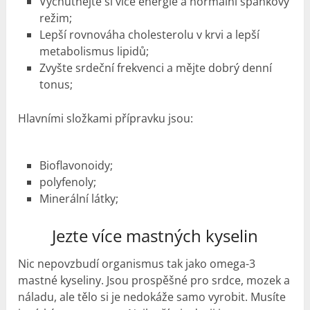
Vychutnejte si více energie a normální spánkový
režim;
Lepší rovnováha cholesterolu v krvi a lepší
metabolismus lipidů;
Zvyšte srdeční frekvenci a mějte dobrý denní
tonus;
Hlavními složkami přípravku jsou:
Bioflavonoidy;
polyfenoly;
Minerální látky;
Jezte více mastných kyselin
Nic nepovzbudí organismus tak jako omega-3
mastné kyseliny. Jsou prospěšné pro srdce, mozek a
náladu, ale tělo si je nedokáže samo vyrobit. Musíte