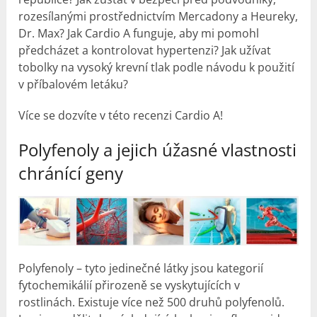
rozesílanými prostřednictvím Mercadony a Heureky,
Dr. Max? Jak Cardio A funguje, aby mi pomohl
předcházet a kontrolovat hypertenzi? Jak užívat
tobolky na vysoký krevní tlak podle návodu k použití
v příbalovém letáku?
Více se dozvíte v této recenzi Cardio A!
Polyfenoly a jejich úžasné vlastnosti
chránící geny
Polyfenoly – tyto jedinečné látky jsou kategorií
fytochemikálií přirozeně se vyskytujících v
rostlinách. Existuje více než 500 druhů polyfenolů.