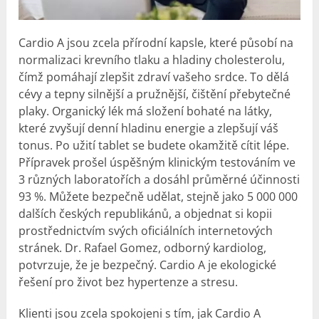
Cardio A jsou zcela přírodní kapsle, které působí na
normalizaci krevního tlaku a hladiny cholesterolu,
čímž pomáhají zlepšit zdraví vašeho srdce. To dělá
cévy a tepny silnější a pružnější, čištění přebytečné
plaky. Organický lék má složení bohaté na látky,
které zvyšují denní hladinu energie a zlepšují váš
tonus. Po užití tablet se budete okamžitě cítit lépe.
Přípravek prošel úspěšným klinickým testováním ve
3 různých laboratořích a dosáhl průměrné účinnosti
93 %. Můžete bezpečně udělat, stejně jako 5 000 000
dalších českých republikánů, a objednat si kopii
prostřednictvím svých oficiálních internetových
stránek. Dr. Rafael Gomez, odborný kardiolog,
potvrzuje, že je bezpečný. Cardio A je ekologické
řešení pro život bez hypertenze a stresu.
Klienti jsou zcela spokojeni s tím, jak Cardio A