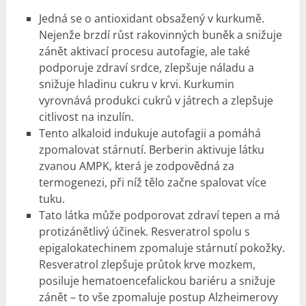
Jedná se o antioxidant obsažený v kurkumě.
Nejenže brzdí růst rakovinných buněk a snižuje
zánět aktivací procesu autofagie, ale také
podporuje zdraví srdce, zlepšuje náladu a
snižuje hladinu cukru v krvi. Kurkumin
vyrovnává produkci cukrů v játrech a zlepšuje
citlivost na inzulín.
Tento alkaloid indukuje autofagii a pomáhá
zpomalovat stárnutí. Berberin aktivuje látku
zvanou AMPK, která je zodpovědná za
termogenezi, při níž tělo začne spalovat více
tuku.
Tato látka může podporovat zdraví tepen a má
protizánětlivý účinek. Resveratrol spolu s
epigalokatechinem zpomaluje stárnutí pokožky.
Resveratrol zlepšuje průtok krve mozkem,
posiluje hematoencefalickou bariéru a snižuje
zánět – to vše zpomaluje postup Alzheimerovy