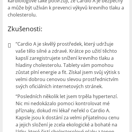
kardiologové také potvrzují, že Cardio A je bezpečný
a může být užíván k prevenci výkyvů krevního tlaku a
cholesterolu.
Zkušenosti:
“Cardio A je skvělý prostředek, který udržuje
vaše tělo silné a zdravé. Krátce po užití těchto
kapslí zaregistrujete snížení krevního tlaku a
hladiny cholesterolu. Tablety vám pomohou
zůstat plní energie a fit. Získal jsem svůj výtisk s
velmi dobrou cenovou slevou prostřednictvím
svých oficiálních internetových stránek.
“Posledních několik let jsem trpěla hypertenzí.
Nic mi nedokázalo pomoci kontrolovat mé
příznaky, dokud mi lékař neřekl o Cardio A.
Kapsle jsou k dostání za velmi přijatelnou cenu
a jejich složení je zcela ekologické a bohaté na
látky, které čistí cholesterolové plaky z tepen.