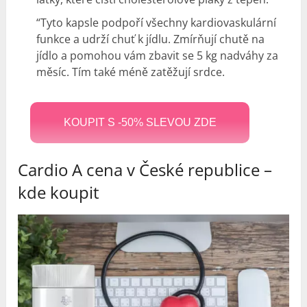
“Tyto kapsle podpoří všechny kardiovaskulární
funkce a udrží chuť k jídlu. Zmírňují chutě na
jídlo a pomohou vám zbavit se 5 kg nadváhy za
měsíc. Tím také méně zatěžují srdce.
KOUPIT S -50% SLEVOU ZDE
Cardio A cena v České republice –
kde koupit