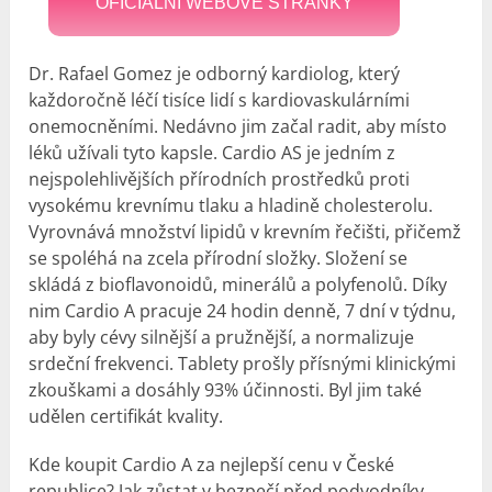
OFICIÁLNÍ WEBOVÉ STRÁNKY
Dr. Rafael Gomez je odborný kardiolog, který
každoročně léčí tisíce lidí s kardiovaskulárními
onemocněními. Nedávno jim začal radit, aby místo
léků užívali tyto kapsle. Cardio AS je jedním z
nejspolehlivějších přírodních prostředků proti
vysokému krevnímu tlaku a hladině cholesterolu.
Vyrovnává množství lipidů v krevním řečišti, přičemž
se spoléhá na zcela přírodní složky. Složení se
skládá z bioflavonoidů, minerálů a polyfenolů. Díky
nim Cardio A pracuje 24 hodin denně, 7 dní v týdnu,
aby byly cévy silnější a pružnější, a normalizuje
srdeční frekvenci. Tablety prošly přísnými klinickými
zkouškami a dosáhly 93% účinnosti. Byl jim také
udělen certifikát kvality.
Kde koupit Cardio A za nejlepší cenu v České
republice? Jak zůstat v bezpečí před podvodníky,