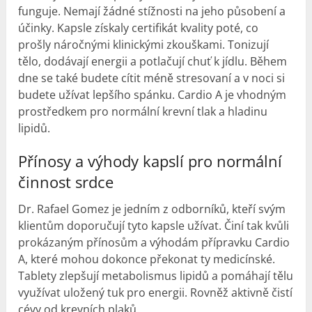
funguje. Nemají žádné stížnosti na jeho působení a
účinky. Kapsle získaly certifikát kvality poté, co
prošly náročnými klinickými zkouškami. Tonizují
tělo, dodávají energii a potlačují chuť k jídlu. Během
dne se také budete cítit méně stresovaní a v noci si
budete užívat lepšího spánku. Cardio A je vhodným
prostředkem pro normální krevní tlak a hladinu
lipidů.
Přínosy a výhody kapslí pro normální
činnost srdce
Dr. Rafael Gomez je jedním z odborníků, kteří svým
klientům doporučují tyto kapsle užívat. Činí tak kvůli
prokázaným přínosům a výhodám přípravku Cardio
A, které mohou dokonce překonat ty medicínské.
Tablety zlepšují metabolismus lipidů a pomáhají tělu
využívat uložený tuk pro energii. Rovněž aktivně čistí
cévy od krevních plaků.