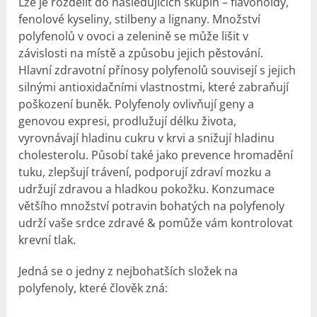
Lze je rozdělit do následujících skupin – flavonoidy,
fenolové kyseliny, stilbeny a lignany. Množství
polyfenolů v ovoci a zelenině se může lišit v
závislosti na místě a způsobu jejich pěstování.
Hlavní zdravotní přínosy polyfenolů souvisejí s jejich
silnými antioxidačními vlastnostmi, které zabraňují
poškození buněk. Polyfenoly ovlivňují geny a
genovou expresi, prodlužují délku života,
vyrovnávají hladinu cukru v krvi a snižují hladinu
cholesterolu. Působí také jako prevence hromadění
tuku, zlepšují trávení, podporují zdraví mozku a
udržují zdravou a hladkou pokožku. Konzumace
většího množství potravin bohatých na polyfenoly
udrží vaše srdce zdravé & pomůže vám kontrolovat
krevní tlak.
Jedná se o jedny z nejbohatších složek na
polyfenoly, které člověk zná: