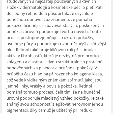
studovaných a nejčastěji používaných aktivních
složek v dermatologii a kosmetické péči o pleť. Patří
do rodiny retinoidů a působí tak, že urychluje
buněčnou obnovu, což znamená, že pomáhá
pokožce účinněji se zbavovat starých, poškozených
buněk a zároveň podporuje tvorbu nových. Tento
proces postupně zjemňuje strukturu pokožky,
uvolňuje póry a podporuje rovnoměrnější a zářivější
pleť. Retinol také hraje klíčovou roli při stimulaci
aktivity fibroblastů, která je nezbytná pro produkci
kolagenu a elastinu – dvou strukturálních proteinů
odpovědných za pevnost a pružnost pokožky. V
průběhu času hladina přirozeného kolagenu klesá,
což vede k viditelným známkám stárnutí, jako jsou
jemné linky, vrásky a povislá pokožka. Retinol
pomáhá tomuto procesu čelit tím, že na buněčné
úrovni podporuje mladistvý vzhled pokožky. Je také
známý svou schopností zlepšovat nerovnoměrnou
pigmentaci, díky čemuž je užitečný při redukci