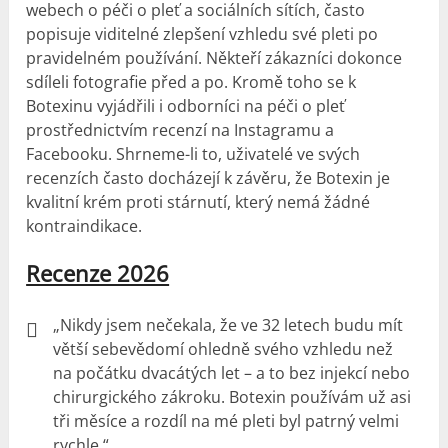
webech o péči o pleť a sociálních sítích, často
popisuje viditelné zlepšení vzhledu své pleti po
pravidelném používání. Někteří zákazníci dokonce
sdíleli fotografie před a po. Kromě toho se k
Botexinu vyjádřili i odborníci na péči o pleť
prostřednictvím recenzí na Instagramu a
Facebooku. Shrneme-li to, uživatelé ve svých
recenzích často docházejí k závěru, že Botexin je
kvalitní krém proti stárnutí, který nemá žádné
kontraindikace.
Recenze 2026
„Nikdy jsem nečekala, že ve 32 letech budu mít
větší sebevědomí ohledně svého vzhledu než
na počátku dvacátých let – a to bez injekcí nebo
chirurgického zákroku. Botexin používám už asi
tři měsíce a rozdíl na mé pleti byl patrný velmi
rychle.“