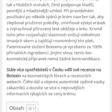
tak v hlubších vrstvách, čímž podporuje hladší,
pevnější a mladistvější vzhled. Při pravidelném
používání po několik týdnů je krém navržen tak, aby
zlepšoval pružnost pokožky, zmírňoval výskyt vrásek
a zvýrazňoval přirozený lesk obličeje a krku. Kromě
toho jeho rozjasňující vlastnosti snižují viditelnost
tmavých skvrn a zajišťují rovnoměrný tón pleti.
Patentované složení Botexinu je vyrobeno ze 100%
přírodních ingrediencí. Jinými slovy, tento bio-
kosmetický přípravek nemá žádné kontraindikace.
Stále více spotřebitelů v Česku sdílí své recenze na
Botexin
na kosmetických fórech a recenzních
webech. Čtěte dál a objevte autentické zpětné vazby
zákazníků a dozvíte se více o nejnovějších
informacích týkajících se ceny krému.
Obsah