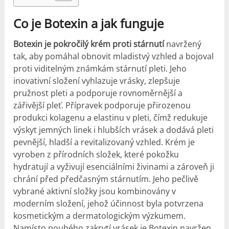
Co je Botexin a jak funguje
Botexin je pokročilý krém proti stárnutí
navržený
tak, aby pomáhal obnovit mladistvý vzhled a bojoval
proti viditelným známkám stárnutí pleti. Jeho
inovativní složení vyhlazuje vrásky, zlepšuje
pružnost pleti a podporuje rovnoměrnější a
zářivější pleť. Přípravek podporuje přirozenou
produkci kolagenu a elastinu v pleti, čímž redukuje
výskyt jemných linek i hlubších vrásek a dodává pleti
pevnější, hladší a revitalizovaný vzhled. Krém je
vyroben z přírodních složek, které pokožku
hydratují a vyživují esenciálními živinami a zároveň ji
chrání před předčasným stárnutím. Jeho pečlivě
vybrané aktivní složky jsou kombinovány v
moderním složení, jehož účinnost byla potvrzena
kosmetickým a dermatologickým výzkumem.
Namísto pouhého zakrytí vrásek je Botexin navržen