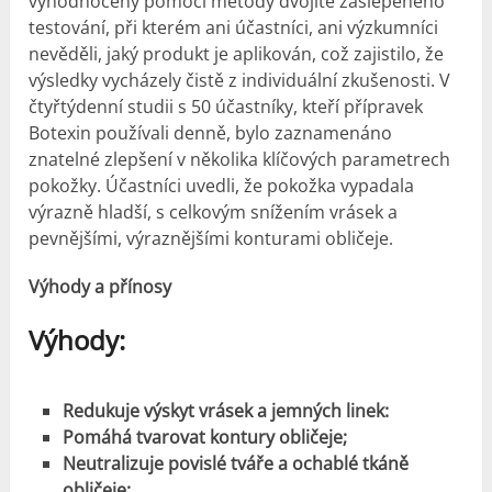
vyhodnoceny pomocí metody dvojitě zaslepeného
testování, při kterém ani účastníci, ani výzkumníci
nevěděli, jaký produkt je aplikován, což zajistilo, že
výsledky vycházely čistě z individuální zkušenosti. V
čtyřtýdenní studii s 50 účastníky, kteří přípravek
Botexin používali denně, bylo zaznamenáno
znatelné zlepšení v několika klíčových parametrech
pokožky. Účastníci uvedli, že pokožka vypadala
výrazně hladší, s celkovým snížením vrásek a
pevnějšími, výraznějšími konturami obličeje.
Výhody a přínosy
Výhody:
Redukuje výskyt vrásek a jemných linek:
Pomáhá tvarovat kontury obličeje;
Neutralizuje povislé tváře a ochablé tkáně
obličeje;