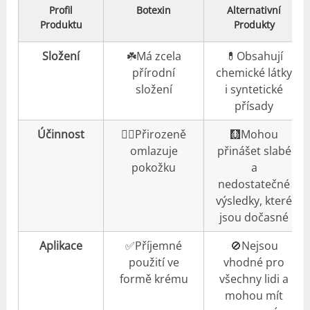
Profil
Botexin
Alternativní
Produktu
Produkty
Složení
☘️Má zcela
💊Obsahují
přírodní
chemické látky
složení
i syntetické
přísady
Účinnost
👍🏼Přirozeně
🩻Mohou
omlazuje
přinášet slabé
pokožku
a
nedostatečné
výsledky, které
jsou dočasné
Aplikace
✅Příjemné
🚫Nejsou
použití ve
vhodné pro
formě krému
všechny lidi a
mohou mít