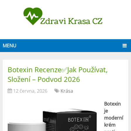
MENU
Botexin Recenze✅Jak Používat,
Složení – Podvod 2026
12 června, 2026
Krása
Botexin
je
moderní
krém