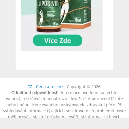
CZ - Cena a recenze
Copyright © 2026.
Odmítnutí odpovědnosti:
Informace uvedené na těchto
webových stránkách nenahrazují lékařské doporučení lékaře
nebo jiného licencovaného poskytovatele zdravotní péče. Při
vyhledávání informací týkajících se zdravotních problémů byste
měli provést vlastní průzkum a ověřit si informace z jiných
zdrojů a vždy pečlivě zkonzultovat informace se svým
profesionálním poskytovatelem zdravotní péče. Individuální