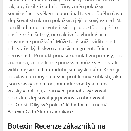
tak, aby řešil základní příčiny změn pokožky
souvisejících s věkem a pomáhal tak v průběhu času
zlepšovat strukturu pokožky a její celkový vzhled. Na
rozdíl od mnoha syntetických produktů pro péči o
pleť je krém šetrný, nereaktivní a vhodný pro
pravidelné používání. Může také snížit viditelnost
pih, stařeckých skvrn a dalších pigmentačních
nerovností. Produkt přináší kumulativní přínosy, což
znamená, že důsledné používání může vést k stále
viditelnějším a dlouhodobějším výsledkům. Krém je
obzvláště účinný na běžné problémové oblasti, jako
jsou vrásky kolem očí, mimické vrásky a hlubší
vrásky v obličeji, a zároveň pomáhá vyživovat
pokožku, zlepšovat její pevnost a obnovovat
pružnost. Díky své pokročilé bioformuli nemá
Botexin žádné kontraindikace.
Botexin Recenze zákazníků na