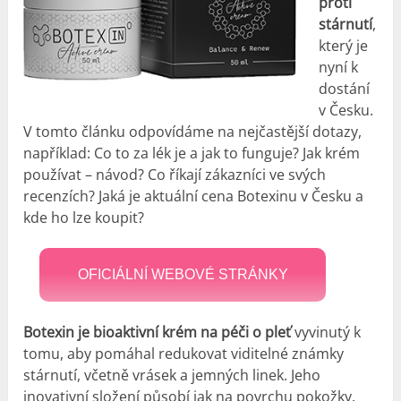
proti
stárnutí
,
který je
nyní k
dostání
v Česku.
V tomto článku odpovídáme na nejčastější dotazy,
například: Co to za lék je a jak to funguje? Jak krém
používat – návod? Co říkají zákazníci ve svých
recenzích? Jaká je aktuální cena Botexinu v Česku a
kde ho lze koupit?
OFICIÁLNÍ WEBOVÉ STRÁNKY
Botexin je bioaktivní krém na péči o pleť
vyvinutý k
tomu, aby pomáhal redukovat viditelné známky
stárnutí, včetně vrásek a jemných linek. Jeho
inovativní složení působí jak na povrchu pokožky,