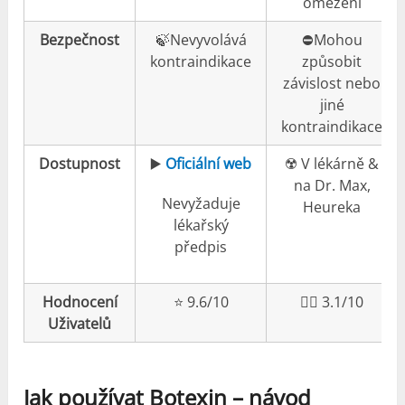
omezení
Bezpečnost
🍃Nevyvolává
⛔️Mohou
kontraindikace
způsobit
závislost nebo
jiné
kontraindikace
Dostupnost
▶️
Oficiální web
☢️ V lékárně &
na Dr. Max,
Nevyžaduje
Heureka
lékařský
předpis
Hodnocení
⭐️ 9.6/10
👎🏼 3.1/10
Uživatelů
Jak používat Botexin – návod