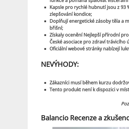
funkce a pomáhá spalovat viscerální 
Kapsle pro rychlé hubnutí jsou z 93 
zlepšování kondice;
Doplňují energetické zásoby těla a ma
břišní;
Získaly ocenění Nejlepší přírodní pr
České asociace pro zdraví trávicího ú
Oficiální webové stránky nabízejí lukr
NEVÝHODY:
Zákazníci musí během kurzu dodržo
Tento produkt není k dispozici v mís
Po
Balancio Recenze a
zkušeno