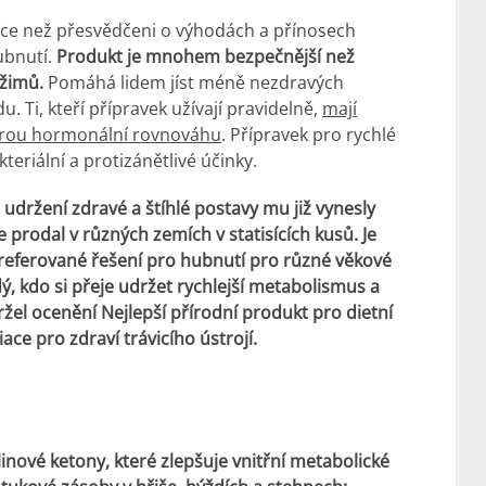
více než přesvědčeni o výhodách a přínosech
ubnutí.
Produkt je mnohem bezpečnější než
ežimů.
Pomáhá lidem jíst méně nezdravých
. Ti, kteří přípravek užívají pravidelně,
mají
obrou hormonální rovnováhu
. Přípravek pro rychlé
eriální a protizánětlivé účinky.
udržení zdravé a štíhlé postavy mu již vynesly
prodal v různých zemích v statisících kusů. Je
preferované řešení pro hubnutí pro různé věkové
, kdo si přeje udržet rychlejší metabolismus a
žel ocenění Nejlepší přírodní produkt pro dietní
ce pro zdraví trávicího ústrojí.
inové ketony, které zlepšuje vnitřní metabolické