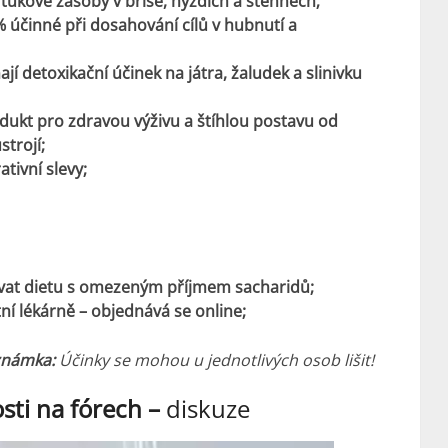
tukové zásoby v břiše, hýždích a stehnech;
% účinné při dosahování cílů v hubnutí a
jí detoxikační účinek na játra, žaludek a slinivku
odukt pro zdravou výživu a štíhlou postavu od
strojí;
ativní slevy;
vat dietu s omezeným příjmem sacharidů;
tní lékárně – objednává se online;
známka:
Účinky se mohou u jednotlivých osob lišit!
sti
na fórech –
diskuze