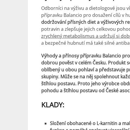
Odborníci na výživu a dietologové jsou 
přípravku Balancio pro dosažení cílů v h
dodržování přísných diet a výživových r
potravin a zlepšuje jejich celkovou pohodu
zrychlený metabolismus a udržují si d
a bezpečné hubnutí má také silné antibakt
Výhody a přínosy přípravku Balancio pro 
dobrou pověst v celém Česku. Produkt se 
oblíbený u obou pohlaví a představuje 
skupiny. Může se na něj spolehnout každý
štíhlou postavu. Proto jeho výrobce obdr
pohodu a štíhlou postavu od České asocia
KLADY:
Složení obohacené o L-karnitin a mal