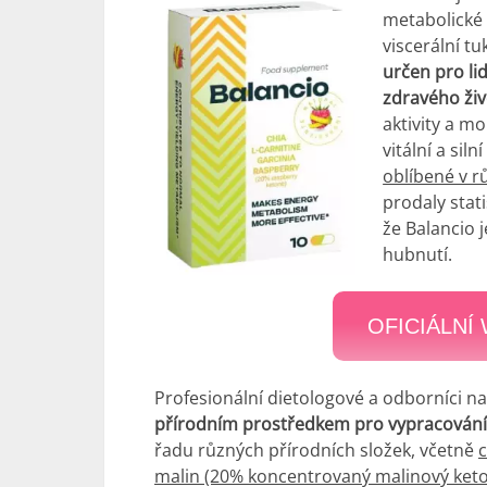
metabolické 
viscerální t
určen pro lid
zdravého živ
aktivity a m
vitální a sil
oblíbené v r
prodaly stat
že Balancio 
hubnutí.
OFICIÁLNÍ
Profesionální dietologové a odborníci na
přírodním prostředkem pro vypracování š
řadu různých přírodních složek, včetně
c
malin (20% koncentrovaný malinový keto