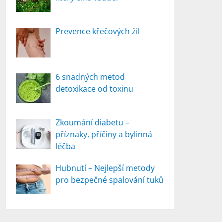
Prevence křečových žil
6 snadných metod
detoxikace od toxinu
Zkoumání diabetu –
příznaky, příčiny a bylinná
léčba
Hubnutí – Nejlepší metody
pro bezpečné spalování tuků