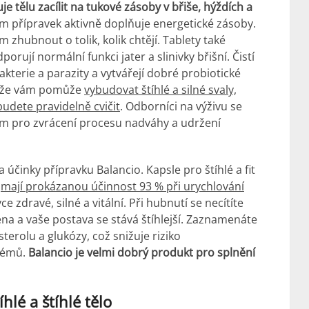
 tělu zacílit na tukové zásoby v břiše, hýždích a
 přípravek aktivně doplňuje energetické zásoby.
zhubnout o tolik, kolik chtějí. Tablety také
orují normální funkci jater a slinivky břišní. Čistí
kterie a parazity a vytvářejí dobré probiotické
t, že vám pomůže
vybudovat štíhlé a silné svaly,
budete pravidelně cvičit
. Odborníci na výživu se
ním pro zvrácení procesu nadváhy a udržení
 účinky přípravku Balancio. Kapsle pro štíhlé a fit
a
mají prokázanou účinnost 93 % při urychlování
vce zdravé, silné a vitální. Při hubnutí se necítíte
ena a vaše postava se stává štíhlejší. Zaznamenáte
terolu a glukózy, což snižuje riziko
blémů.
Balancio je velmi dobrý produkt pro splnění
hlé a štíhlé tělo