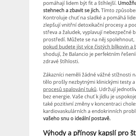
pomáhají lidem být fit a štíhlejší.
Umožňuje
stehnech a zbavit se jich.
Tímto způsobem
Kontroluje chuť na sladké a pomáhá lidem 
zlepšují vnitřní detoxikační procesy a podp
střeva a žaludek, vyplavují nebezpečné ba
prostředí. Můžete se na něj spolehnou
pokud budete jíst více čistých bílkovin a 
shodují, že Balancio je perfektním řeše
zdravé štíhlosti.
Zákazníci neměli žádné vážné stížnosti na
tělo prošly nezbytnými klinickými testy 
procesů spalování tuků
. Udržují jednotli
bez energie. Vaše chuť k jídlu je uspokoj
také pozitivní změny v koncentraci choles
kardiovaskulárních a endokrinních pro
vašeho snu o ideální postavě.
Výhody a přínosy kapslí pro ští