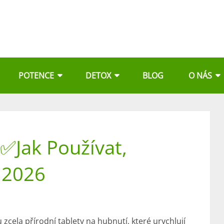
POTENCE
DETOX
BLOG
O NÁS
✅Jak Používat,
 2026
 zcela přírodní tablety
na hubnutí
, které urychlují