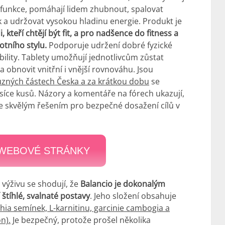
funkce, pomáhají lidem zhubnout, spalovat
uk a udržovat vysokou hladinu energie. Produkt je
i, kteří chtějí být fit, a pro nadšence do fitness a
otního stylu.
Podporuje udržení dobré fyzické
obility. Tablety umožňují jednotlivcům zůstat
ní a obnovit vnitřní i vnější rovnováhu. Jsou
ůzných částech Česka a za krátkou dobu
se
isíce kusů. Názory a komentáře na fórech ukazují,
je skvělým řešením pro bezpečné dosažení cílů v
 WEBOVÉ STRÁNKY
 výživu se shodují, že
Balancio je dokonalým
tíhlé, svalnaté postavy
. Jeho složení obsahuje
hia semínek, L-karnitinu, garcinie cambogia a
n).
Je bezpečný, protože prošel několika