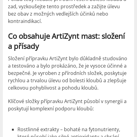
zad, vyzkoušejte tento prostředek a zažijte úlevu
bez obav z možných vedlejších účinků nebo
kontraindikací.
Co obsahuje ArtiZynt mast: složení
a přísady
Složení přípravku ArtiZynt bylo důkladně studováno
a testováno a bylo prokázáno, že je vysoce účinné a
bezpečné. Je vyroben z přírodních složek, poskytuje
rychlou a trvalou úlevu od bolesti kloubů a zlepšuje
celkovou pohyblivost a pohodu kloubů.
Klíčové složky přípravku ArtiZynt působí v synergii a
poskytují komplexní podporu kloubů:
Rostlinné extrakty – bohaté na fytonutrienty,
které působí jako silné antioxidanty a chrání