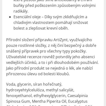
buňky před poškozením způsobeným volnými
radikály.
Esenciální oleje – Díky svým zklidňujícím a
chladivým vlastnostem pomáhají snižovat
bolest a zlepšovat krevní oběh.
Přírodní složení přípravku ArtiZynt, využívajícího
pouze rostlinné složky, z něj činí bezpečný a dobře
snášený přípravek pro všechny typy pokožky.
Uživatelské recenze rovněž potvrdily jeho absenci
vedlejších účinků, a to i při dlouhodobém používání.
Jako přírodní produkt se nejedná o lék, ale nabízí
přirozenou úlevu od bolesti kloubů.
Voda, glycerin, síran hořečnatý,
hydroxyehtylcelulóza, methyl salicylát,
fenoxyethanol, ethylhexylglycerin, Caesalpinia
Spinosa Gum, Mentha Piperita Oil, Eucalyptus