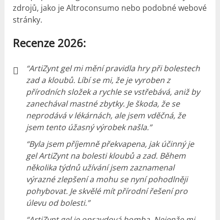
zdrojů, jako je Altroconsumo nebo podobné webové
stránky.
Recenze 2026:
“ArtiZynt gel mi mění pravidla hry při bolestech
zad a kloubů.
Líbí se mi, že je vyroben z
přírodních složek a rychle se vstřebává, aniž by
zanechával mastné zbytky.
Je škoda, že se
neprodává v lékárnách, ale jsem vděčná, že
jsem tento úžasný výrobek našla.”
“Byla jsem příjemně překvapena, jak účinný je
gel ArtiZynt na bolesti kloubů a zad.
Během
několika týdnů užívání jsem zaznamenal
výrazné zlepšení a mohu se nyní pohodlněji
pohybovat.
Je skvělé mít přírodní řešení pro
úlevu od bolesti.”
“ArtiZynt gel je opravdová bomba.
Nejenže mi