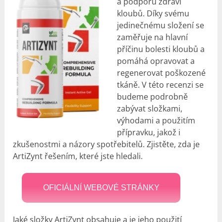
a podporu zdraví
kloubů. Díky svému
jedinečnému složení se
zaměřuje na hlavní
příčinu bolesti kloubů a
pomáhá opravovat a
regenerovat poškozené
tkáně. V této recenzi se
budeme podrobně
zabývat složkami,
výhodami a použitím
přípravku, jakož i
zkušenostmi a názory spotřebitelů. Zjistěte, zda je
ArtiZynt řešením, které jste hledali.
OFICIÁLNÍ WEBOVÉ STRÁNKY
Jaké složky ArtiZynt obsahuje a je jeho použití