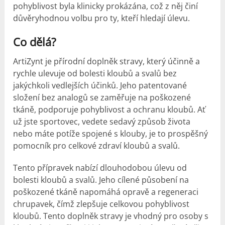
pohyblivost byla klinicky prokázána, což z něj činí
důvěryhodnou volbu pro ty, kteří hledají úlevu.
Co dělá?
ArtiZynt je přírodní doplněk stravy, který účinně a
rychle ulevuje od bolesti kloubů a svalů bez
jakýchkoli vedlejších účinků. Jeho patentované
složení bez analogů se zaměřuje na poškozené
tkáně, podporuje pohyblivost a ochranu kloubů. Ať
už jste sportovec, vedete sedavý způsob života
nebo máte potíže spojené s klouby, je to prospěšný
pomocník pro celkové zdraví kloubů a svalů.
Tento přípravek nabízí dlouhodobou úlevu od
bolesti kloubů a svalů. Jeho cílené působení na
poškozené tkáně napomáhá opravě a regeneraci
chrupavek, čímž zlepšuje celkovou pohyblivost
kloubů. Tento doplněk stravy je vhodný pro osoby s